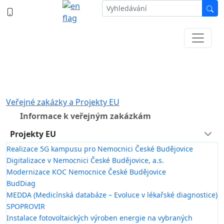
387 87 11 11
Informace k částečné uzavírce ul. B.
Němcové
Veřejné zakázky a Projekty EU
Informace k veřejným zakázkám
Projekty EU
Realizace 5G kampusu pro Nemocnici České Budějovice
Digitalizace v Nemocnici České Budějovice, a.s.
Modernizace KOC Nemocnice České Budějovice
BudDiag
MEDDA (Medicínská databáze – Evoluce v lékařské diagnostice)
SPOPROVIR
Instalace fotovoltaických výroben energie na vybraných