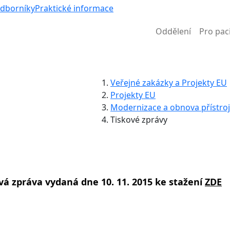
Víc než nem
odborníky
Praktické informace
Oddělení
Pro pac
Informace k částečné uzavírce ul. B. Němcové
Veřejné zakázky a Projekty EU
Projekty EU
Modernizace a obnova přístroj
Tiskové zprávy
vá zpráva vydaná dne 10. 11. 2015 ke stažení
ZDE