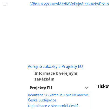
387 87 11 11
Věda a výzkum
Média
Veřejné zakázky
Pro 
Veřejné zakázky a Projekty EU
Informace k veřejným
zakázkám
Tisko
Projekty EU
Realizace 5G kampusu pro Nemocnici
České Budějovice
Digitalizace v Nemocnici České