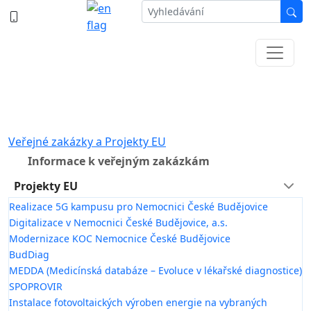
387 87 11 11
Informace k částečné uzavírce ul. B.
Němcové
Veřejné zakázky a Projekty EU
Informace k veřejným zakázkám
Projekty EU
Realizace 5G kampusu pro Nemocnici České Budějovice
Digitalizace v Nemocnici České Budějovice, a.s.
Modernizace KOC Nemocnice České Budějovice
BudDiag
MEDDA (Medicínská databáze – Evoluce v lékařské diagnostice)
SPOPROVIR
Instalace fotovoltaických výroben energie na vybraných