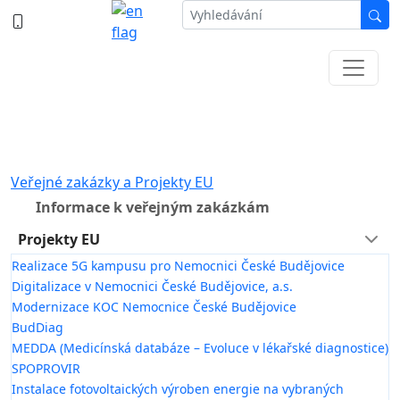
387 87 11 11
Informace k částečné uzavírce ul. B.
Němcové
Veřejné zakázky a Projekty EU
Informace k veřejným zakázkám
Projekty EU
Realizace 5G kampusu pro Nemocnici České Budějovice
Digitalizace v Nemocnici České Budějovice, a.s.
Modernizace KOC Nemocnice České Budějovice
BudDiag
MEDDA (Medicínská databáze – Evoluce v lékařské diagnostice)
SPOPROVIR
Instalace fotovoltaických výroben energie na vybraných