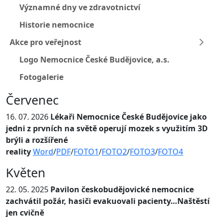
Významné dny ve zdravotnictví
Historie nemocnice
Akce pro veřejnost
Logo Nemocnice České Budějovice, a.s.
Fotogalerie
Červenec
16. 07. 2026
Lékaři Nemocnice České Budějovice jako
jedni z prvních na světě operují mozek s využitím 3D
brýli a rozšířené
reality
Word
/
PDF
/
FOTO1
/
FOTO2
/
FOTO3
/
FOTO4
Květen
22. 05. 2025
Pavilon českobudějovické nemocnice
zachvátil požár, hasiči evakuovali pacienty…Naštěstí
jen cvičně