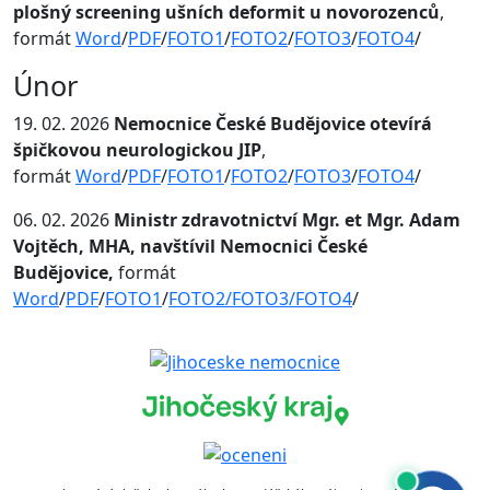
plošný screening ušních deformit u novorozenců
,
formát
Word
/
PDF
/
FOTO1
/
FOTO2
/
FOTO3
/
FOTO4
/
Únor
19. 02. 2026
Nemocnice České Budějovice otevírá
špičkovou neurologickou JIP
,
formát
Word
/
PDF
/
FOTO1
/
FOTO2
/
FOTO3
/
FOTO4
/
06. 02. 2026
Ministr zdravotnictví Mgr. et Mgr. Adam
Vojtěch, MHA, navštívil Nemocnici České
Budějovice,
formát
Word
/
PDF
/
FOTO1
/
FOTO2/
FOTO3/
FOTO4
/