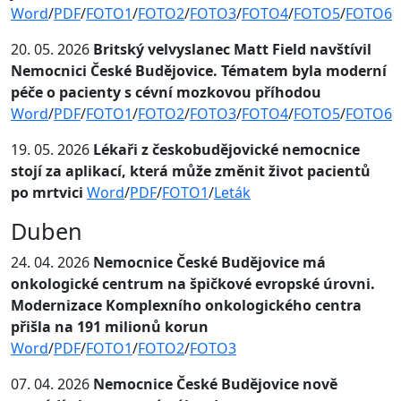
Word
/
PDF
/
FOTO1
/
FOTO2
/
FOTO3
/
FOTO4
/
FOTO5
/
FOTO6
20. 05. 2026
Britský velvyslanec Matt Field navštívil
Nemocnici České Budějovice. Tématem byla moderní
péče o pacienty s cévní mozkovou příhodou
Word
/
PDF
/
FOTO1
/
FOTO2
/
FOTO3
/
FOTO4
/
FOTO5
/
FOTO6
19. 05. 2026
Lékaři z českobudějovické nemocnice
stojí za aplikací, která může změnit život pacientů
po mrtvici
Word
/
PDF
/
FOTO1
/
Leták
Duben
24. 04. 2026
Nemocnice České Budějovice má
onkologické centrum na špičkové evropské úrovni.
Modernizace Komplexního onkologického centra
přišla na 191 milionů korun
Word
/
PDF
/
FOTO1
/
FOTO2
/
FOTO3
07. 04. 2026
Nemocnice České Budějovice nově