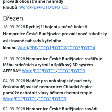
provádí oboustranné náhrady
kloubů
W
ord
/
PDF
/
FOTO1
/
FOTO2
Březen
18. 03. 2026
Rychlejší hojení a méně bolesti.
Nemocnice České Budějovice provádí nově roboticky
asistované náhrady kyčelního
Word
/
PDF
/
FOTO1
/
FOTO2
/
FOTO3
/
FOTO4
kloubu
13. 03. 2026
Nemocnice České Budějovice rozšiřuje
léčbu srdečních arytmií o špičkový 3D systém
AFFERA™
Word
/
PDF
/
FOTO1
/
FOTO2
/
FOTO3
04. 03. 2026
Naděje pro onkologické pacienty
českobudějovické nemocnice: Chladicí čepice
pomůže ochránit vlasy během chemoterapie
Word
/
PDF
/
FOTO1
/
FOTO2
/
FOTO3
02. 03. 2026
Nemocnice České Budějovice zavádí