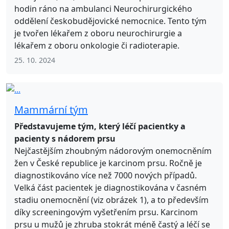
hodin ráno na ambulanci Neurochirurgického
oddělení českobudějovické nemocnice. Tento tým
je tvořen lékařem z oboru neurochirurgie a
lékařem z oboru onkologie či radioterapie.
25. 10. 2024
Mammární tým
Představujeme tým, který léčí pacientky a
pacienty s nádorem prsu
Nejčastějším zhoubným nádorovým onemocněním
žen v České republice je karcinom prsu. Ročně je
diagnostikováno více než 7000 nových případů.
Velká část pacientek je diagnostikována v časném
stadiu onemocnění (viz obrázek 1), a to především
díky screeningovým vyšetřením prsu. Karcinom
prsu u mužů je zhruba stokrát méně častý a léčí se