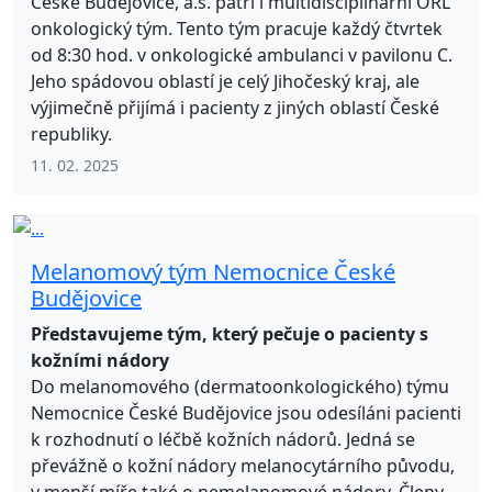
České Budějovice, a.s. patří i multidisciplinární ORL
onkologický tým. Tento tým pracuje každý čtvrtek
od 8:30 hod. v onkologické ambulanci v pavilonu C.
Jeho spádovou oblastí je celý Jihočeský kraj, ale
výjimečně přijímá i pacienty z jiných oblastí České
republiky.
11. 02. 2025
Melanomový tým Nemocnice České
Budějovice
Představujeme tým, který pečuje o pacienty s
kožními nádory
Do melanomového (dermatoonkologického) týmu
Nemocnice České Budějovice jsou odesíláni pacienti
k rozhodnutí o léčbě kožních nádorů. Jedná se
převážně o kožní nádory melanocytárního původu,