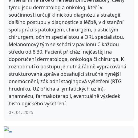
v menší míře také o nemelanomové nádory. Členy
týmu jsou dermatolog a onkolog, kteří v
součinnosti určují klinickou diagnózu a strategii
dalšího postupu v diagnostice a léčbě, v distanční
spolupráci s patologem, chirurgem, plastickým
chirurgem, očním specialistou a ORL specialistou.
Melanomový tým se schází v pavilonu C každou
středu od 8:30. Pacient přichází nejčastěji na
doporučení dermatologa, onkologa či chirurga. K
rozhodnutí o postupu je nutná řádně vypracovaná
strukturovaná zpráva obsahující stručné nynější
onemocnění, základní stagingová vyšetření (RTG
hrudníku, UZ břicha a lymfatických uzlin),
anamnézu, farmakoterapii, eventuálně výsledek
histologického vyšetření.
07. 01. 2025