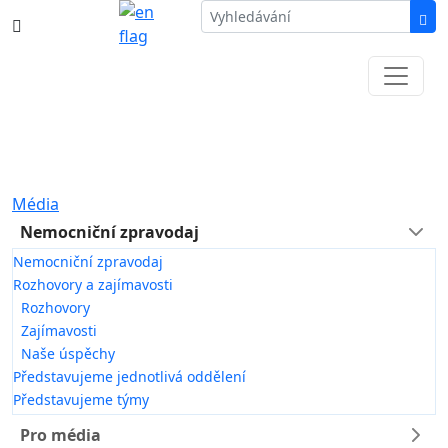
387 87 11 11
Informace k částečné uzavírce ul. B.
Němcové
Média
Nemocniční zpravodaj
Nemocniční zpravodaj
Rozhovory a zajímavosti
Rozhovory
Zajímavosti
Naše úspěchy
Představujeme jednotlivá oddělení
Představujeme týmy
Pro média