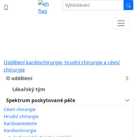
387 87 11 11
Informace k částečné uzavírce ul. B.
Němcové
Oddělení kardiochirurgie, hrudní chirurgie a cévní
chirurgie
O oddělení
Lékařský tým
Spektrum poskytované péče
Cévní chirurgie
Hrudní chirurgie
Kardioanestezie
Kardiochirurgie