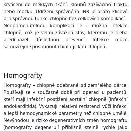
krvácení do měkkých tkání, kloubů zažívacího traktu
nebo mozku. Udržení správného INR je proto klíčové
pro správnou funkci chlopně bez celkových komplikací.
Neopomenutelnou komplikací je i možná infekce
chlopně, což je velmi závažná stav, kterému je třeba
předcházet důslednou prevencí. Infekce může
samozřejmě postihnout i biologickou chlopeň.
Homografty
Homografty – chlopně odebrané od zemřelého dárce.
Používají se v současné době při operaci u pacientů,
kteří mají infekční postižení aortální chlopně (infekční
endokarditida). Vykazují relativní rezistenci vůči infekci
a lepši hemodynamické parametry než chlopně umělé.
Nevýhodou je riziko degenerativních změn homograftu
(homografty degenerují přibližně stejně rychle jako