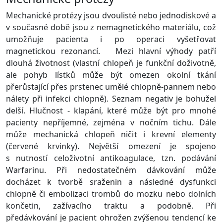
Mechanické protézy jsou dvoulisté nebo jednodiskové a
v současné době jsou z nemagnetického materiálu, což
umožňuje pacienta i po operaci vyšetřovat
magnetickou rezonancí. Mezi hlavní výhody patří
dlouhá životnost (vlastní chlopeň je funkční doživotně,
ale pohyb lístků může být omezen okolní tkání
přerůstající přes prstenec umělé chlopně-pannem nebo
nálety při infekci chlopně). Seznam negativ je bohužel
delší. Hlučnost - klapání, které může být pro mnohé
pacienty nepříjemné, zejména v nočním tichu. Dále
může mechanická chlopeň ničit i krevní elementy
(červené krvinky). Největší omezení je spojeno
s nutností celoživotní antikoagulace, tzn. podávání
Warfarinu. Při nedostatečném dávkování může
docházet k tvorbě sraženin a následné dysfunkci
chlopně či embolizaci trombů do mozku nebo dolních
končetin, zažívacího traktu a podobně. Při
předávkování je pacient ohrožen zvýšenou tendencí ke