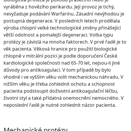
vyráběna z hovězího perikardu. Její provoz je tichý,
nevyžaduje podávání Warfarinu. Zásadní nevýhodou je
postupná degenerace. V posledních letech prodělala
výroba chlopní velké technologické změny přinášející
větší odolnost a pomalejší degeneraci. Volba typu
protézy je závislá na mnoha faktorech. V prvé řadě je to
věk pacienta. Věková hranice pro použití biologické
chlopně v mitrální pozici je podle doporučení České
kardiologické společnosti nad 65-70 let, nejsou-li jiné
důvody pro antikoagulaci. V tom případě by bylo
vhodné i ve vyšším věku volit mechanickou náhradu. V
nižším věku je třeba zohlednit ochotu a schopnost
pacienta podstoupit doživotní antikoagulační léčbu,
životní styl a také přídatná onemocnění nemocného. V
neposlední řadě je nutné zohlednit názor pacienta.
Mechanické protézy