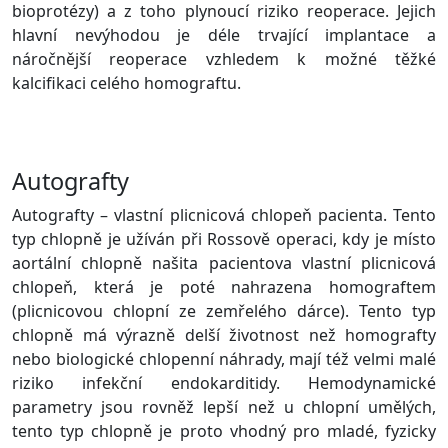
bioprotézy) a z toho plynoucí riziko reoperace. Jejich
hlavní nevýhodou je déle trvající implantace a
náročnější reoperace vzhledem k možné těžké
kalcifikaci celého homograftu.
Autografty
Autografty – vlastní plicnicová chlopeň pacienta. Tento
typ chlopně je užíván při Rossově operaci, kdy je místo
aortální chlopně našita pacientova vlastní plicnicová
chlopeň, která je poté nahrazena homograftem
(plicnicovou chlopní ze zemřelého dárce). Tento typ
chlopně má výrazně delší životnost než homografty
nebo biologické chlopenní náhrady, mají též velmi malé
riziko infekční endokarditidy. Hemodynamické
parametry jsou rovněž lepší než u chlopní umělých,
tento typ chlopně je proto vhodný pro mladé, fyzicky