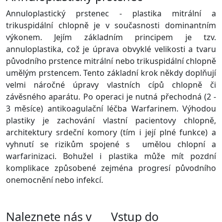
Annuloplastický prstenec - plastika mitrální a
trikuspidální chlopně je v současnosti dominantním
výkonem. Jejím základním principem je tzv.
annuloplastika, což je úprava obvyklé velikosti a tvaru
původního prstence mitrální nebo trikuspidální chlopně
umělým prstencem. Tento základní krok někdy doplňují
velmi náročné úpravy vlastních cípů chlopně či
závěsného aparátu. Po operaci je nutná přechodná (2 -
3 měsíce) antikoagulační léčba Warfarinem. Výhodou
plastiky je zachování vlastní pacientovy chlopně,
architektury srdeční komory (tím i její plné funkce) a
vyhnutí se rizikům spojené s umělou chlopní a
warfarinizaci. Bohužel i plastika může mít pozdní
komplikace způsobené zejména progresí původního
onemocnění nebo infekcí.
Naleznete nás v
Vstup do