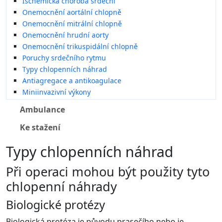
Ischemická choroba srdeční
Onemocnění aortální chlopně
Onemocnění mitrální chlopně
Onemocnění hrudní aorty
Onemocnění trikuspidální chlopně
Poruchy srdečního rytmu
Typy chlopenních náhrad
Antiagregace a antikoagulace
Miniinvazivní výkony
Ambulance
Ke stažení
Typy chlopenních náhrad
Při operaci mohou být použity tyto
chlopenní náhrady
Biologické protézy
Biologická protéza je původu prasečího nebo je