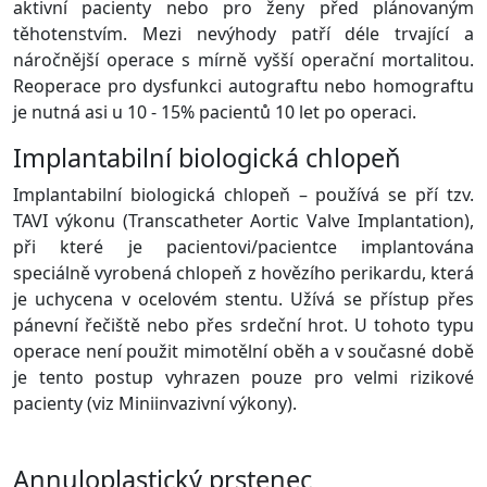
aktivní pacienty nebo pro ženy před plánovaným
těhotenstvím. Mezi nevýhody patří déle trvající a
náročnější operace s mírně vyšší operační mortalitou.
Reoperace pro dysfunkci autograftu nebo homograftu
je nutná asi u 10 - 15% pacientů 10 let po operaci.
Implantabilní biologická chlopeň
Implantabilní biologická chlopeň – používá se pří tzv.
TAVI výkonu (Transcatheter Aortic Valve Implantation),
při které je pacientovi/pacientce implantována
speciálně vyrobená chlopeň z hovězího perikardu, která
je uchycena v ocelovém stentu. Užívá se přístup přes
pánevní řečiště nebo přes srdeční hrot. U tohoto typu
operace není použit mimotělní oběh a v současné době
je tento postup vyhrazen pouze pro velmi rizikové
pacienty (viz Miniinvazivní výkony).
Annuloplastický prstenec