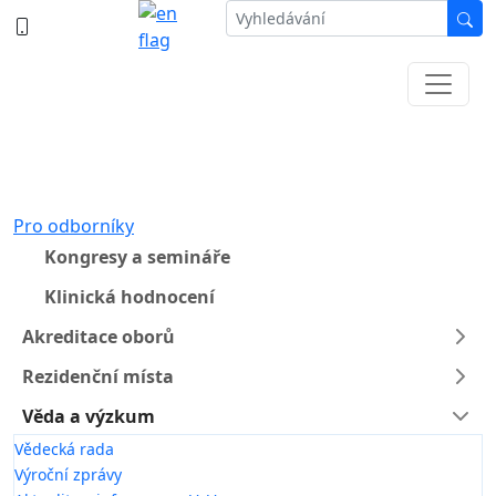
387 87 11 11
Informace k částečné uzavírce ul. B.
Němcové
Pro odborníky
Kongresy a semináře
Klinická hodnocení
Akreditace oborů
Rezidenční místa
Věda a výzkum
Vědecká rada
Výroční zprávy