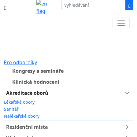
387 87 11 11
Informace k částečné uzavírce ul. B.
Němcové
Pro odborníky
Kongresy a semináře
Klinická hodnocení
Akreditace oborů
Lékařské obory
Sanitář
Nelékařské obory
Rezidenční místa