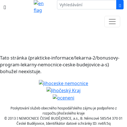
387 87 11 11
Informace k částečné uzavírce ul. B.
Němcové
Tato stránka {prakticke-informace/lekarna-2/bonusovy-
program-lekarny-nemocnice-ceske-budejovice-a-s}
bohužel neexistuje.
Poskytování služeb obecného hospodářského zájmu je podpořeno z
rozpočtu Jihočeského kraje
© 2013 I NEMOCNICE ČESKÉ BUDĚJOVICE, a.s., B. Němcové 585/54 370 01
České Budějovice, Identifikátor datové schránky ID: nv6fc5q