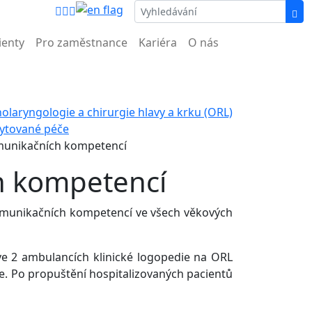
nemocnice.
ienty
Pro zaměstnance
Kariéra
O nás
olaryngologie a chirurgie hlavy a krku (ORL)
ytované péče
unikačních kompetencí
h kompetencí
komunikačních kompetencí ve všech věkových
e 2 ambulancích klinické logopedie na ORL
ce. Po propuštění hospitalizovaných pacientů