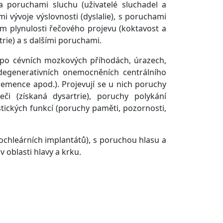
 poruchami sluchu (uživatelé sluchadel a
 vývoje výslovnosti (dyslalie), s poruchami
ním plynulosti řečového projevu (koktavost a
trie) a s dalšími poruchami.
po cévních mozkových příhodách, úrazech,
egenerativních onemocněních centrálního
mence apod.). Projevují se u nich poruchy
eči (získaná dysartrie), poruchy polykání
stických funkcí (poruchy paměti, pozornosti,
ochleárních implantátů), s poruchou hlasu a
oblasti hlavy a krku.