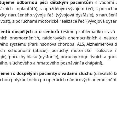
tujeme odbornou péči dětským pacientům
s vadami a
árních implantátů), s opožděným vývojem řeči, s poruchami
icky narušeného vývoje řeči (vývojová dysfázie), s naruše
vost), s poruchami motorické realizace řeči (vývojová dysar
ientů dospělých a u seniorů
řešíme problematiku stavů 
čních onemocněních, nádorových onemocněních a neurod
ého systému (Parkinsonova choroba, ALS, Alzheimerova de
ých schopností (afázie), poruchy motorické realizace ř
gie), poruchy hlasu (dysfonie), poruchy kognitivních a gno
ního, sluchového a hmatového poznávání a chápání).
jeme i s dospělými pacienty s vadami sluchu
(uživatelé k
chou polykání nebo po operacích nádorových onemocnění v 