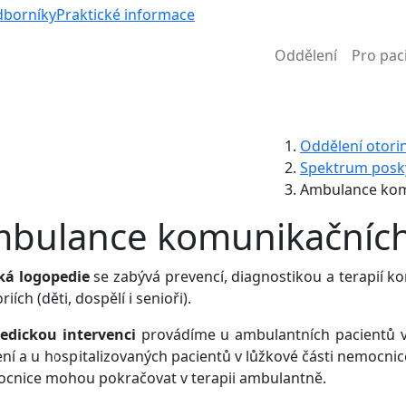
Víc než 
dborníky
Praktické informace
Oddělení
Pro pac
Informace k částečné uzavírce ul. B. Němcové
Oddělení otorin
Spektrum posk
Ambulance kom
bulance komunikačníc
cká logopedie
se zabývá prevencí, diagnostikou a terapií 
iích (děti, dospělí i senioři).
edickou intervenci
provádíme u ambulantních pacientů v
ní a u hospitalizovaných pacientů v lůžkové části nemocni
ocnice mohou pokračovat v terapii ambulantně.