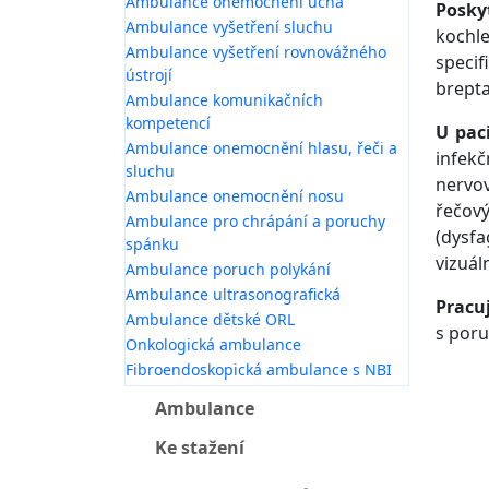
Ambulance onemocnění ucha
Posky
Ambulance vyšetření sluchu
kochle
Ambulance vyšetření rovnovážného
specif
ústrojí
brepta
Ambulance komunikačních
kompetencí
U pac
Ambulance onemocnění hlasu, řeči a
infek
sluchu
nervov
Ambulance onemocnění nosu
řečov
Ambulance pro chrápání a poruchy
(dysfa
spánku
vizuál
Ambulance poruch polykání
Ambulance ultrasonografická
Pracu
Ambulance dětské ORL
s poru
Onkologická ambulance
Fibroendoskopická ambulance s NBI
Ambulance
Ke stažení