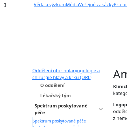
387 87 11 11
Věda a výzkum
Média
Veřejné zakázky
Pro o
Am
Oddělení otorinolaryngologie a
chirurgie hlavy a krku (ORL)
O oddělení
Klini
kategor
Lékařský tým
Logop
Spektrum poskytované
odděle
péče
z nem
Spektrum poskytované péče