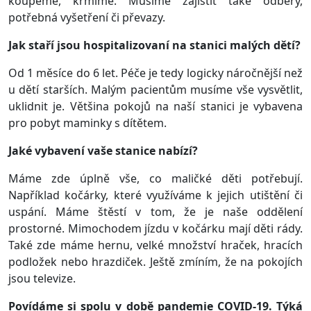
koupeme, krmíme. Musíme zajistit také odběry,
potřebná vyšetření či převazy.
Jak staří jsou hospitalizovaní na stanici malých dětí?
Od 1 měsíce do 6 let. Péče je tedy logicky náročnější než
u dětí starších. Malým pacientům musíme vše vysvětlit,
uklidnit je. Většina pokojů na naší stanici je vybavena
pro pobyt maminky s dítětem.
Jaké vybavení vaše stanice nabízí?
Máme zde úplně vše, co maličké děti potřebují.
Například kočárky, které využíváme k jejich utištění či
uspání. Máme štěstí v tom, že je naše oddělení
prostorné. Mimochodem jízdu v kočárku mají děti rády.
Také zde máme hernu, velké množství hraček, hracích
podložek nebo hrazdiček. Ještě zmíním, že na pokojích
jsou televize.
Povídáme si spolu v době pandemie COVID-19. Týká