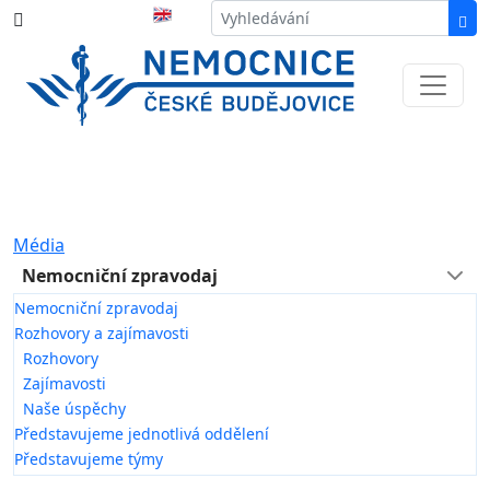
387 87 11 11
Informace k částečné uzavírce ul. B.
Němcové
Média
Nemocniční zpravodaj
Nemocniční zpravodaj
Rozhovory a zajímavosti
Rozhovory
Zajímavosti
Naše úspěchy
Představujeme jednotlivá oddělení
Představujeme týmy