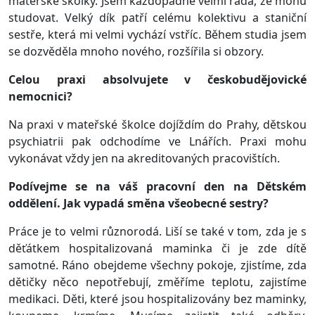
mateřské školky. Jsem každopádně velmi ráda, že mohu
studovat. Velký dík patří celému kolektivu a staniční
sestře, která mi velmi vychází vstříc. Během studia jsem
se dozvěděla mnoho nového, rozšířila si obzory.
Celou praxi absolvujete v českobudějovické
nemocnici?
Na praxi v mateřské školce dojíždím do Prahy, dětskou
psychiatrii pak odchodíme ve Lnářích. Praxi mohu
vykonávat vždy jen na akreditovaných pracovištích.
Podívejme se na váš pracovní den na Dětském
oddělení. Jak vypadá směna všeobecné sestry?
Práce je to velmi různorodá. Liší se také v tom, zda je s
děťátkem hospitalizovaná maminka či je zde dítě
samotné. Ráno obejdeme všechny pokoje, zjistíme, zda
dětičky něco nepotřebují, změříme teplotu, zajistíme
medikaci. Děti, které jsou hospitalizovány bez maminky,