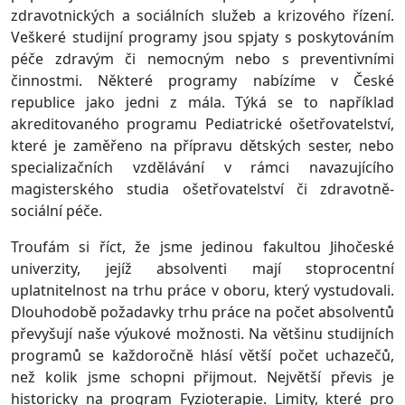
zdravotnických a sociálních služeb a krizového řízení.
Veškeré studijní programy jsou spjaty s poskytováním
péče zdravým či nemocným nebo s preventivními
činnostmi. Některé programy nabízíme v České
republice jako jedni z mála. Týká se to například
akreditovaného programu Pediatrické ošetřovatelství,
které je zaměřeno na přípravu dětských sester, nebo
specializačních vzdělávání v rámci navazujícího
magisterského studia ošetřovatelství či zdravotně-
sociální péče.
Troufám si říct, že jsme jedinou fakultou Jihočeské
univerzity, jejíž absolventi mají stoprocentní
uplatnitelnost na trhu práce v oboru, který vystudovali.
Dlouhodobě požadavky trhu práce na počet absolventů
převyšují naše výukové možnosti. Na většinu studijních
programů se každoročně hlásí větší počet uchazečů,
než kolik jsme schopni přijmout. Největší převis je
historicky na program Fyzioterapie. Limity, které pro