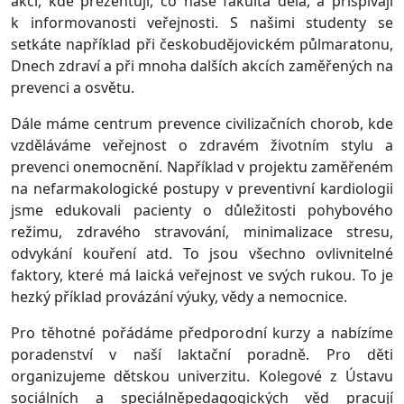
akcí, kde prezentují, co naše fakulta dělá, a přispívají
k informovanosti veřejnosti. S našimi studenty se
setkáte například při českobudějovickém půlmaratonu,
Dnech zdraví a při mnoha dalších akcích zaměřených na
prevenci a osvětu.
Dále máme centrum prevence civilizačních chorob, kde
vzděláváme veřejnost o zdravém životním stylu a
prevenci onemocnění. Například v projektu zaměřeném
na nefarmakologické postupy v preventivní kardiologii
jsme edukovali pacienty o důležitosti pohybového
režimu, zdravého stravování, minimalizace stresu,
odvykání kouření atd. To jsou všechno ovlivnitelné
faktory, které má laická veřejnost ve svých rukou. To je
hezký příklad provázání výuky, vědy a nemocnice.
Pro těhotné pořádáme předporodní kurzy a nabízíme
poradenství v naší laktační poradně. Pro děti
organizujeme dětskou univerzitu. Kolegové z Ústavu
sociálních a speciálněpedagogických věd pracují