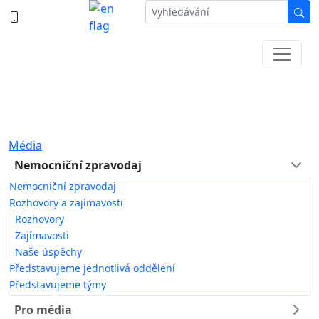
387 87 11 11
Informace k částečné uzavírce ul. B.
Němcové
Média
Nemocniční zpravodaj
Nemocniční zpravodaj
Rozhovory a zajímavosti
Rozhovory
Zajímavosti
Naše úspěchy
Představujeme jednotlivá oddělení
Představujeme týmy
Pro média