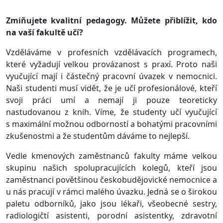
Zmiňujete kvalitní pedagogy. Můžete přiblížit, kdo
na vaší fakultě učí?
Vzděláváme v profesních vzdělávacích programech,
které vyžadují velkou provázanost s praxí. Proto naši
vyučující mají i částečný pracovní úvazek v nemocnici.
Naši studenti musí vidět, že je učí profesionálové, kteří
svoji práci umí a nemají ji pouze teoreticky
nastudovanou z knih. Víme, že studenty učí vyučující
s maximální možnou odborností a bohatými pracovními
zkušenostmi a že studentům dáváme to nejlepší.
Vedle kmenových zaměstnanců fakulty máme velkou
skupinu našich spolupracujících kolegů, kteří jsou
zaměstnanci povětšinou českobudějovické nemocnice a
u nás pracují v rámci malého úvazku. Jedná se o širokou
paletu odborníků, jako jsou lékaři, všeobecné sestry,
radiologičtí asistenti, porodní asistentky, zdravotní