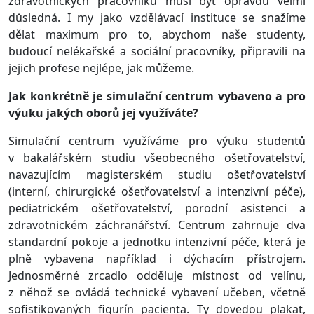
zdravotnických pracovníků musí být opravdu velmi
důsledná. I my jako vzdělávací instituce se snažíme
dělat maximum pro to, abychom naše studenty,
budoucí nelékařské a sociální pracovníky, připravili na
jejich profese nejlépe, jak můžeme.
Jak konkrétně je simulační centrum vybaveno a pro
výuku jakých oborů jej využíváte?
Simulační centrum využíváme pro výuku studentů
v bakalářském studiu všeobecného ošetřovatelství,
navazujícím magisterském studiu ošetřovatelství
(interní, chirurgické ošetřovatelství a intenzivní péče),
pediatrickém ošetřovatelství, porodní asistenci a
zdravotnickém záchranářství. Centrum zahrnuje dva
standardní pokoje a jednotku intenzivní péče, která je
plně vybavena například i dýchacím přístrojem.
Jednosměrné zrcadlo odděluje místnost od velínu,
z něhož se ovládá technické vybavení učeben, včetně
sofistikovaných figurín pacienta. Ty dovedou plakat,