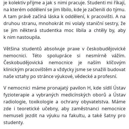
je kolektiv přijme a jak s nimi pracuje. Studenti mi říkají,
na kterém oddělení se jim líbilo, kde je začlenili do týmu.
A tam právě začíná láska k oddělení, k pracovišti. A na
druhou stranu, mnohokrát mi volaly staniční sestry, že
se jim některá studentka moc líbila a chtěly by, aby
k nim nastoupila.
Většina studentů absolvuje praxe v českobudějovické
nemocnici. Této spolupráce si nesmírně vážím.
Českobudějovická nemocnice je naším klíčovým
klinickým pracovištěm a vždycky jsme se snažili budovat
naše vztahy po stránce výukové, vědecké a profesní.
V nemocnici máme pronajatý pavilon H, kde sídlí Ústav
fyzioterapie a vybraných medicínských oborů a Ústav
radiologie, toxikologie a ochrany obyvatelstva. Máme
zde i teoretické učebny, aby zaměstnanci nemocnice
nemuseli jezdit na výuku na fakultu, a také šatny pro
studenty.