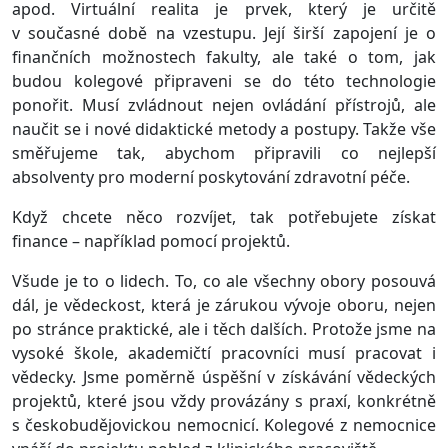
apod. Virtuální realita je prvek, který je určitě
v současné době na vzestupu. Její širší zapojení je o
finančních možnostech fakulty, ale také o tom, jak
budou kolegové připraveni se do této technologie
ponořit. Musí zvládnout nejen ovládání přístrojů, ale
naučit se i nové didaktické metody a postupy. Takže vše
směřujeme tak, abychom připravili co nejlepší
absolventy pro moderní poskytování zdravotní péče.
Když chcete něco rozvíjet, tak potřebujete získat
finance – například pomocí projektů.
Všude je to o lidech. To, co ale všechny obory posouvá
dál, je vědeckost, která je zárukou vývoje oboru, nejen
po stránce praktické, ale i těch dalších. Protože jsme na
vysoké škole, akademičtí pracovníci musí pracovat i
vědecky. Jsme poměrně úspěšní v získávání vědeckých
projektů, které jsou vždy provázány s praxí, konkrétně
s českobudějovickou nemocnicí. Kolegové z nemocnice