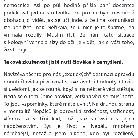
nemocnice. Asi po půl hodině přišla paní docentce
poděkovat jedna studentka, že pro ni bylo nesmírně
obohacující vidět, jak se učí jinde, a že i na komunikaci
lze pohlížet jinak. Neříkala, že u nich je to špatné, jen
vnímala rozdíly. Musím říct, že nám tato situace
s kolegyní vehnala slzy do očí. Je vidět, jak si váží toho,
že studují.
Taková zkušenost jistě nutí člověka k zamyšlení.
Návštěva těchto pro nás „exotických“ destinací opravdu
donutí člověka přerovnat si své životní hodnoty. Člověk
si uvědomí, jak se rouhá, když si na některé věci stěžuje.
Nedá se o tom úplně povídat, většina věcí se musí zažít.
To jsou vzpomínky, které máte uvnitř. Na druhou stranu
v mentalitě Nepálců je obrovská srdečnost, vstřícnost,
vlídnost a vnitřní klid, což jistě souvisí i s jejich
náboženstvím. Byť je život v Nepálu mnohem
náročnější, nezažila jsem nikoho, kdo byl rozčílený,