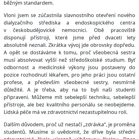
běžným standardem.
Vloni jsem se zúčastnila slavnostního otevření nového
dialyzačního střediska a endoskopického centra
v českobudějovické nemocnici. Obě pracoviště
disponují přístroji, které jsme před dvaceti lety
absolutně neznali. Zkrátka vývoj jde obrovsky dopředu.
A opět se dostáváme k tomu, proč všeobecná sestra
musí absolvovat vyšší než středoškolské studium. Byť
odbornost a medicínské výkony jsou postaveny do
pozice rozhodnutí lékařem, pro jeho práci jsou ostatní
profese, a především všeobecné sestry, nesmírně
důležité. A je třeba, aby na to byli naši studenti
připraveni. Můžeme mít sebelepší techniku, sebelepší
přístroje, ale bez kvalitního personálu se neobejdeme.
Lidská péče má ve zdravotnictví nezastupitelnou roli.
Dalším důvodem, proč už nestačí „zdrávka“, je proměna
studentů. Musíme si uvědomit, že dříve byla střední