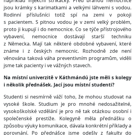
například injekční stříkačky. Před bránou nemocnice
jsou krámky s karimatkami a velkými láhvemi s vodou.
Rodinní příslušníci totiž spí na zemi v pokoji
s pacientem. S pitnou vodou je v zemi velký problém,
proto ji kupují i do nemocnice. Co se týče přístrojového
vybavení, nemocnice dostávají starší techniku
z Německa. Mají tak některé obdobné vybavení, které
známe i z českých nemocnic. Rozhodně zde není
věnována taková váha preventivním programům, viděli
jsme tak pacienty i ve vážných stavech.
Na místní univerzitě v Káthmándú jste měli s kolegy
i několik přednášek. Jací jsou místní studenti?
Studenti si nesmírně váží toho, že mohou studovat na
vysoké škole. Studium je pro mnohé nedosažitelné,
vysokoškolské vzdělání je pro ně tak otázkou osobní i
společenské prestiže. Kolegyně měla přednášku o
způsobu výuky komunikace, dávala konkrétní příklady a
porovnání. Po přednášce jsme odešly z fakulty do