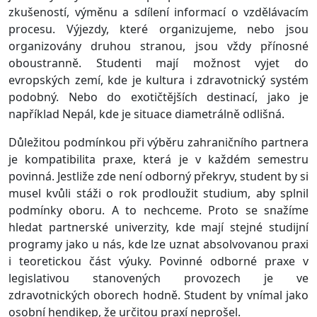
zkušeností, výměnu a sdílení informací o vzdělávacím
procesu. Výjezdy, které organizujeme, nebo jsou
organizovány druhou stranou, jsou vždy přínosné
oboustranně. Studenti mají možnost vyjet do
evropských zemí, kde je kultura i zdravotnický systém
podobný. Nebo do exotičtějších destinací, jako je
například Nepál, kde je situace diametrálně odlišná.
Důležitou podmínkou při výběru zahraničního partnera
je kompatibilita praxe, která je v každém semestru
povinná. Jestliže zde není odborný překryv, student by si
musel kvůli stáži o rok prodloužit studium, aby splnil
podmínky oboru. A to nechceme. Proto se snažíme
hledat partnerské univerzity, kde mají stejné studijní
programy jako u nás, kde lze uznat absolvovanou praxi
i teoretickou část výuky. Povinné odborné praxe v
legislativou stanovených provozech je ve
zdravotnických oborech hodně. Student by vnímal jako
osobní hendikep, že určitou praxí neprošel.