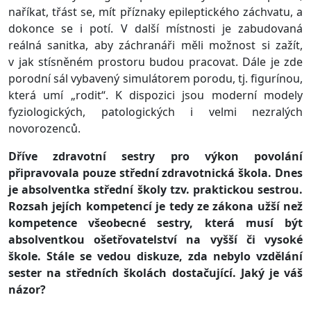
naříkat, třást se, mít příznaky epileptického záchvatu, a
dokonce se i potí. V další místnosti je zabudovaná
reálná sanitka, aby záchranáři měli možnost si zažít,
v jak stísněném prostoru budou pracovat. Dále je zde
porodní sál vybavený simulátorem porodu, tj. figurínou,
která umí „rodit“. K dispozici jsou moderní modely
fyziologických, patologických i velmi nezralých
novorozenců.
Dříve zdravotní sestry pro výkon povolání
připravovala pouze střední zdravotnická škola. Dnes
je absolventka střední školy tzv. praktickou sestrou.
Rozsah jejích kompetencí je tedy ze zákona užší než
kompetence všeobecné sestry, která musí být
absolventkou ošetřovatelství na vyšší či vysoké
škole. Stále se vedou diskuze, zda nebylo vzdělání
sester na středních školách dostačující. Jaký je váš
názor?