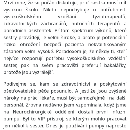
Mrzí mne, že se pořád diskutuje, proč sestra musí mít
vysokou školu. Nikdo nepochybuje o potřebnosti
vysokoškolského vzdělání fyzioterapeutů,
zdravotnických záchranářů, nutričních terapeutů a
porodních asistentek. Přitom spektrum výkonů, které
sestry provádějí, je velmi široké, a proto je potenciální
riziko ohrožení bezpečí pacienta nekvalifikovaným
zásahem velmi vysoké. Paradoxem je, že někdy ti, kteří
nejvíce rozporují potřebu vysokoškolského vzdělání
sester, pak na svém pracovišti preferují bakalářky,
protože jsou vyzrálejší.
Podívejme se, kam se zdravotnictví a poskytování
ošetřovatelské péče posunulo. A jestliže jsou zvýšené
nároky na práci lékaře, musí být samozřejmě i na další
personál. Zrovna nedávno jsem vzpomínala, když jsme
na Neurochirurgické oddělení dostali první infuzní
pumpu. Byl to VIP přístroj, se kterým mohlo pracovat
jen několik sester. Dnes je používání pumpy naprosto