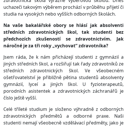
zdravotnická škola výrazně výběrovou školou. Dnes
uchazeči takovým výběrem prochází v průběhu přijetí či
studia na vysokých nebo vyšších odborných školách.
Na vaše bakalářské obory se hlásí jak absolventi
středních zdravotnických škol, tak studenti bez
předchozích zkušeností se zdravotnictvím. Jak
náročné je za tři roky „vychovat“ zdravotníka?
Jsem ráda, že k nám přicházejí studenti z gymnázií a
jiných středních škol, a rozšiřují tak řady zdravotníků ze
středních zdravotnických škol. Ve všeobecném
ošetřovatelství je přibližně pětina studentů absolventy
gymnázií, lyceí a jiných škol. U fyzioterapeutů,
porodních asistentek a zdravotnických záchranářů je
číslo ještě vyšší.
Celé tříleté studium je složeno výhradně z odborných
zdravotnických předmětů a odborné praxe. Naši
studenti nemají všeobecně vzdělávací předměty, jako je