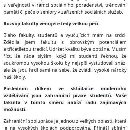
s veřejností v rámci sociálního poradenství, trénování
paměti či péče o seniory v zařízeních sociálních služeb.
Rozvoji fakulty věnujete tedy velkou péči.
Blaho fakulty, studentů a vyučujících mám na srdci.
Zdědila jsem fakultu s obrovským potenciálem
a třicetiletou tradicí. Udržet kvalitu bývá obtížné. Musím
říct, že ráda slyším, když mi studenti řeknou, že
soukromou vysokou školu by nejspíš vystudovali snáz,
ale že jsou hrdí sami na sebe, že zvládli vysoké nároky
naší školy.
Posledním dílkem ve skládačce moderního
vzdělávání jsou zahraniční praxe studentů. Vaše
fakulta v tomto směru nabízí řadu zajímavých
možností.
Zahraniční spolupráce je jednou z velkých oblastí, která
je na vysokých školách podporována. Přináší sbírání