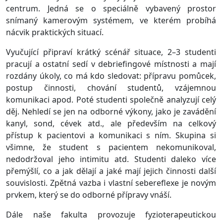
centrum. Jedná se o speciálně vybavený prostor
snímaný kamerovým systémem, ve kterém probíhá
nácvik praktických situací.
Vyučující připraví krátký scénář situace, 2–3 studenti
pracují a ostatní sedí v debriefingové místnosti a mají
rozdány úkoly, co má kdo sledovat: přípravu pomůcek,
postup činnosti, chování studentů, vzájemnou
komunikaci apod. Poté studenti společně analyzují celý
děj. Nehledí se jen na odborné výkony, jako je zavádění
kanyl, sond, cévek atd., ale především na celkový
přístup k pacientovi a komunikaci s ním. Skupina si
všimne, že student s pacientem nekomunikoval,
nedodržoval jeho intimitu atd. Studenti daleko více
přemýšlí, co a jak dělají a jaké mají jejich činnosti další
souvislosti. Zpětná vazba i vlastní sebereflexe je novým
prvkem, který se do odborné přípravy vnáší.
Dále naše fakulta provozuje fyzioterapeutickou