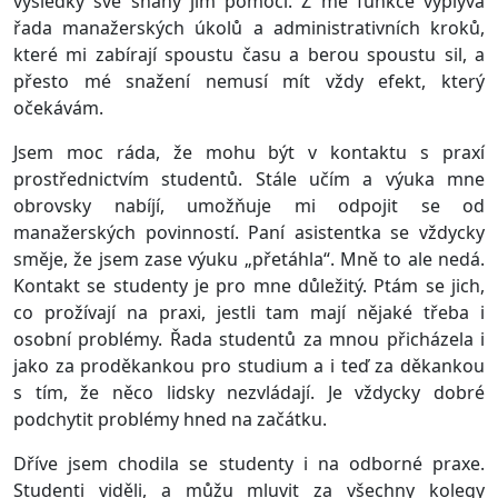
výsledky své snahy jim pomoci. Z mé funkce vyplývá
řada manažerských úkolů a administrativních kroků,
které mi zabírají spoustu času a berou spoustu sil, a
přesto mé snažení nemusí mít vždy efekt, který
očekávám.
Jsem moc ráda, že mohu být v kontaktu s praxí
prostřednictvím studentů. Stále učím a výuka mne
obrovsky nabíjí, umožňuje mi odpojit se od
manažerských povinností. Paní asistentka se vždycky
směje, že jsem zase výuku „přetáhla“. Mně to ale nedá.
Kontakt se studenty je pro mne důležitý. Ptám se jich,
co prožívají na praxi, jestli tam mají nějaké třeba i
osobní problémy. Řada studentů za mnou přicházela i
jako za proděkankou pro studium a i teď za děkankou
s tím, že něco lidsky nezvládají. Je vždycky dobré
podchytit problémy hned na začátku.
Dříve jsem chodila se studenty i na odborné praxe.
Studenti viděli, a můžu mluvit za všechny kolegy