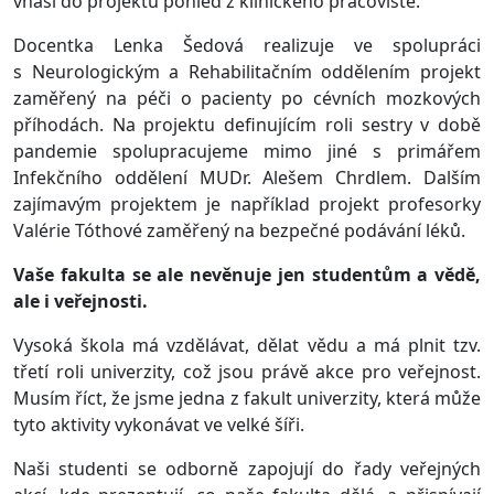
vnáší do projektu pohled z klinického pracoviště.
Docentka Lenka Šedová realizuje ve spolupráci
s Neurologickým a Rehabilitačním oddělením projekt
zaměřený na péči o pacienty po cévních mozkových
příhodách. Na projektu definujícím roli sestry v době
pandemie spolupracujeme mimo jiné s primářem
Infekčního oddělení MUDr. Alešem Chrdlem. Dalším
zajímavým projektem je například projekt profesorky
Valérie Tóthové zaměřený na bezpečné podávání léků.
Vaše fakulta se ale nevěnuje jen studentům a vědě,
ale i veřejnosti.
Vysoká škola má vzdělávat, dělat vědu a má plnit tzv.
třetí roli univerzity, což jsou právě akce pro veřejnost.
Musím říct, že jsme jedna z fakult univerzity, která může
tyto aktivity vykonávat ve velké šíři.
Naši studenti se odborně zapojují do řady veřejných