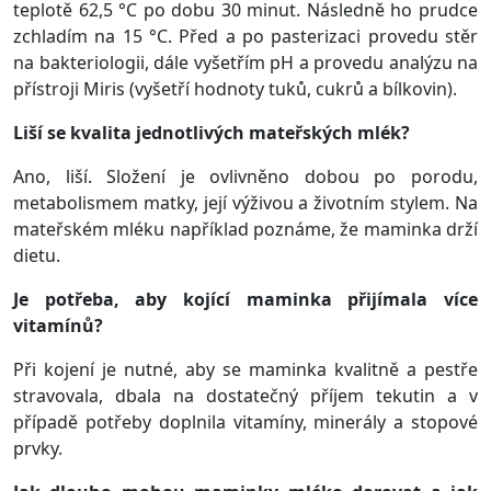
teplotě 62,5 °C po dobu 30 minut. Následně ho prudce
zchladím na 15 °C. Před a po pasterizaci provedu stěr
na bakteriologii, dále vyšetřím pH a provedu analýzu na
přístroji Miris (vyšetří hodnoty tuků, cukrů a bílkovin).
Liší se kvalita jednotlivých mateřských mlék?
Ano, liší. Složení je ovlivněno dobou po porodu,
metabolismem matky, její výživou a životním stylem. Na
mateřském mléku například poznáme, že maminka drží
dietu.
Je potřeba, aby kojící maminka přijímala více
vitamínů?
Při kojení je nutné, aby se maminka kvalitně a pestře
stravovala, dbala na dostatečný příjem tekutin a v
případě potřeby doplnila vitamíny, minerály a stopové
prvky.