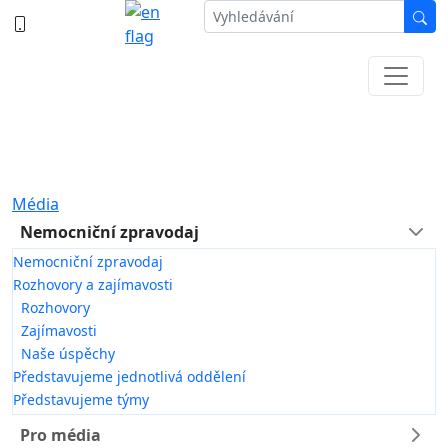
387 87 11 11
Informace k částečné uzavírce ul. B.
Němcové
Média
Nemocniční zpravodaj
Nemocniční zpravodaj
Rozhovory a zajímavosti
Rozhovory
Zajímavosti
Naše úspěchy
Představujeme jednotlivá oddělení
Představujeme týmy
Pro média