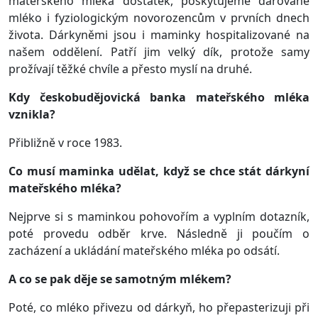
mateřského mléka dostatek, poskytujeme darované
mléko i fyziologickým novorozencům v prvních dnech
života. Dárkyněmi jsou i maminky hospitalizované na
našem oddělení. Patří jim velký dík, protože samy
prožívají těžké chvíle a přesto myslí na druhé.
Kdy českobudějovická banka mateřského mléka
vznikla?
Přibližně v roce 1983.
Co musí maminka udělat, když se chce stát dárkyní
mateřského mléka?
Nejprve si s maminkou pohovořím a vyplním dotazník,
poté provedu odběr krve. Následně ji poučím o
zacházení a ukládání mateřského mléka po odsátí.
A co se pak děje se samotným mlékem?
Poté, co mléko přivezu od dárkyň, ho přepasterizuji při