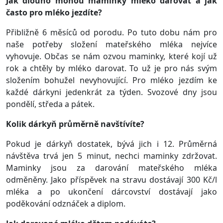
Jak dlouho mohou maminky mléko darovat a jak
často pro mléko jezdíte?
Přibližně 6 měsíců od porodu. Po tuto dobu nám pro
naše potřeby složení mateřského mléka nejvíce
vyhovuje. Občas se nám ozvou maminky, které kojí už
rok a chtěly by mléko darovat. To už je pro nás svým
složením bohužel nevyhovující. Pro mléko jezdím ke
každé dárkyni jedenkrát za týden. Svozové dny jsou
pondělí, středa a pátek.
Kolik dárkyň průměrně navštívíte?
Pokud je dárkyň dostatek, bývá jich i 12. Průměrná
návštěva trvá jen 5 minut, nechci maminky zdržovat.
Maminky jsou za darování mateřského mléka
odměněny. Jako příspěvek na stravu dostávají 300 Kč/l
mléka a po ukončení dárcovství dostávají jako
poděkování odznáček a diplom.