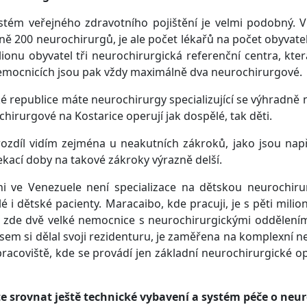
stém veřejného zdravotního pojištění je velmi podobný. 
žně 200 neurochirurgů, je ale počet lékařů na počet obyvate
lionu obyvatel tři neurochirurgická referenční centra, kte
emocnicích jsou pak vždy maximálně dva neurochirurgové.
é republice máte neurochirurgy specializující se výhradně n
hirurgové na Kostarice operují jak dospělé, tak děti.
rozdíl vidím zejména u neakutních zákroků, jako jsou na
ekací doby na takové zákroky výrazně delší.
i ve Venezuele není specializace na dětskou neurochirur
é i dětské pacienty. Maracaibo, kde pracuji, je s pěti mil
zde dvě velké nemocnice s neurochirurgickými odděleními
jsem si dělal svoji rezidenturu, je zaměřena na komplexní n
racoviště, kde se provádí jen základní neurochirurgické o
e srovnat ještě technické vybavení a systém péče o neur