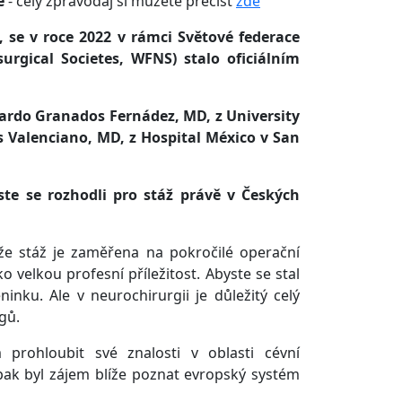
e
- celý zpravodaj si můžete přečíst
zde
 se v roce 2022 v rámci Světové federace
urgical Societes, WFNS) stalo oficiálním
uardo Granados Fernádez, MD, z University
 Valenciano, MD, z Hospital México v San
jste se rozhodli pro stáž právě v Českých
 že stáž je zaměřena na pokročilé operační
 velkou profesní příležitost. Abyste se stal
nku. Ale v neurochirurgii je důležitý celý
gů.
prohloubit své znalosti v oblasti cévní
ak byl zájem blíže poznat evropský systém