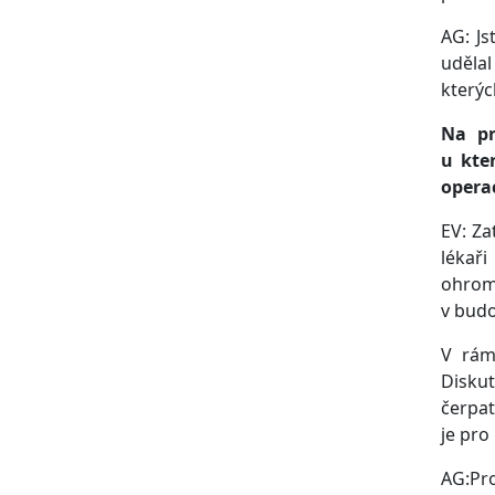
AG: Js
udělal
kterýc
Na pr
u kter
operac
EV: Za
lékař
ohrom
v budo
V rámc
Diskut
čerpat
je pro
AG:Pro