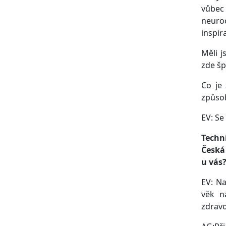
vůbec 
neuro
inspira
Měli j
zde šp
Co je
způsob
EV: Se
Techni
Česká
u vás
EV: Na
věk n
zdravo