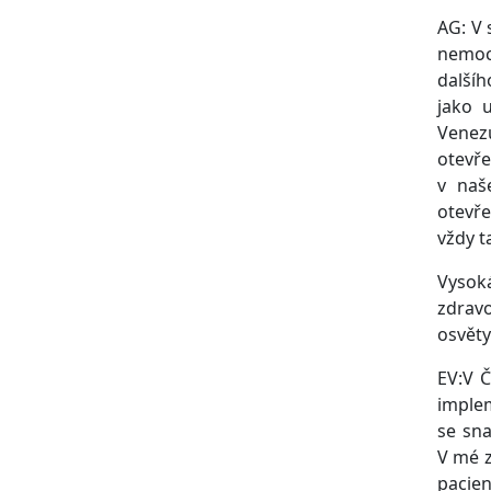
AG: V 
nemocn
dalšíh
jako 
Venezu
otevře
v naš
otevře
vždy t
Vysok
zdravo
osvěty
EV:V Č
implem
se sna
V mé z
pacie