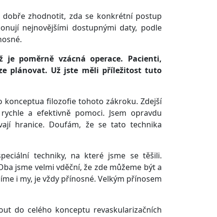
e dobře zhodnotit, zda se konkrétní postup
isponují nejnovějšími dostupnými daty, podle
nosné.
 je poměrně vzácná operace. Pacienti,
e plánovat. Už jste měli příležitost tuto
 konceptua filozofie tohoto zákroku. Zdejší
í rychle a efektivně pomoci. Jsem opravdu
ají hranice. Doufám, že se tato technika
ciální techniky, na které jsme se těšili.
Oba jsme velmi vděční, že zde můžeme být a
elíme i my, je vždy přínosné. Velkým přínosem
nout do celého konceptu revaskularizačních