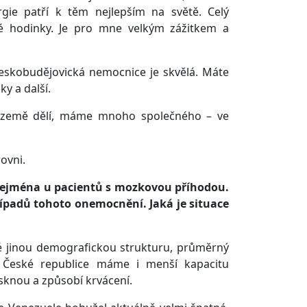
urgie patří k těm nejlepším na světě. Celý
ké hodinky. Je pro mne velkým zážitkem a
českobudějovická nemocnice je skvělá. Máte
y a další.
še země dělí, máme mnoho společného – ve
ovni.
jí zejména u pacientů s mozkovou příhodou.
ípadů tohoto onemocnění. Jaká je situace
aké jinou demografickou strukturu, průměrný
i České republice máme i menší kapacitu
sknou a způsobí krvácení.