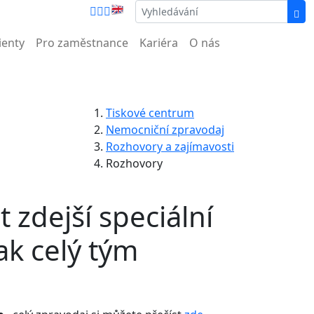
íc než nemocnice.
ienty
Pro zaměstnance
Kariéra
O nás
Tiskové centrum
Nemocniční zpravodaj
Rozhovory a zajímavosti
Rozhovory
 zdejší speciální
jak celý tým