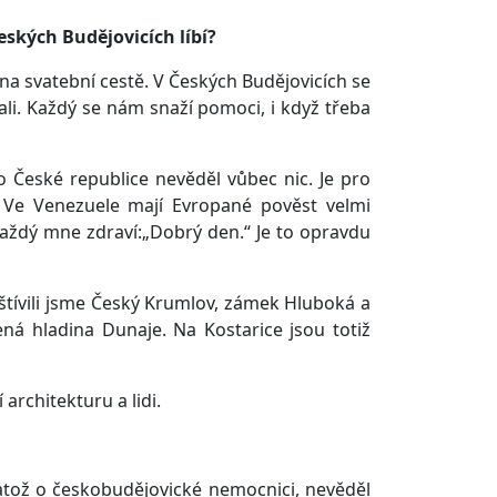
eských Budějovicích líbí?
na svatební cestě. V Českých Budějovicích se
vítali. Každý se nám snaží pomoci, i když třeba
 České republice nevěděl vůbec nic. Je pro
. Ve Venezuele mají Evropané pověst velmi
 každý mne zdraví:„Dobrý den.“ Je to opravdu
štívili jsme Český Krumlov, zámek Hluboká a
ená hladina Dunaje. Na Kostarice jsou totiž
 architekturu a lidi.
natož o českobudějovické nemocnici, nevěděl