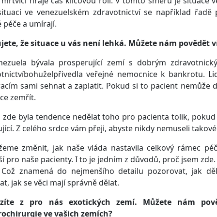
 mrtvici hraje čas klíčovou roli. V tomto směru je situace
situaci ve venezuelském zdravotnictví se například řadě
 péče a umírají.
jete, že situace u vás není lehká. Můžete nám povědět v
nezuela bývala prosperující zemí s dobrým zdravotnick
tnictvíbohuželpřivedla veřejné nemocnice k bankrotu. Li
acím sami sehnat a zaplatit. Pokud si to pacient nemůže do
ce zemřít.
zde byla tendence nedělat toho pro pacienta tolik, pokud 
ující. Z celého srdce vám přeji, abyste nikdy nemuseli takové
eme změnit, jak naše vláda nastavila celkový rámec péč
ší pro naše pacienty. I to je jedním z důvodů, proč jsem zde
 Což znamená do nejmenšího detailu pozorovat, jak dělaj
at, jak se věci mají správně dělat.
zíte z pro nás exotických zemí. Můžete nám pově
rochirurgie ve vašich zemích?