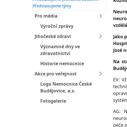
Rozho
Představujeme týmy
Neuro
Pro média
neuro
vzděl
Výroční zprávy
Jihočeské zdraví
Jako 
Hospi
Významné dny ve
José n
zdravotnictví
Na st
Historie nemocnice
Buděj
Akce pro veřejnost
EV: Vž
Logo Nemocnice České
techni
Budějovice, a.s.
opravd
systém
Fotogalerie
AG: N
neuro
péče o