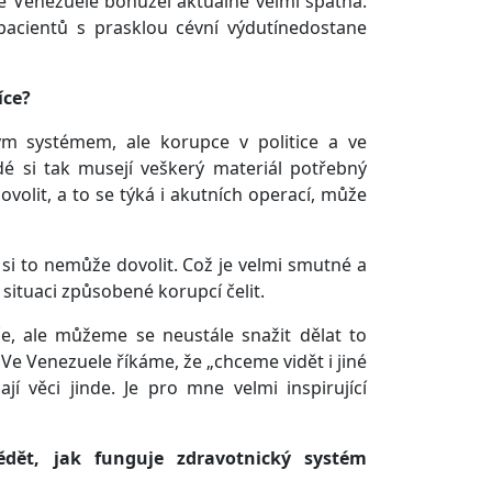
 ve Venezuele bohužel aktuálně velmi špatná.
 pacientů s prasklou cévní výdutínedostane
íce?
ým systémem, ale korupce v politice a ve
dé si tak musejí veškerý materiál potřebný
volit, a to se týká i akutních operací, může
si to nemůže dovolit. Což je velmi smutné a
 situaci způsobené korupcí čelit.
e, ale můžeme se neustále snažit dělat to
. Ve Venezuele říkáme, že „chceme vidět i jiné
í věci jinde. Je pro mne velmi inspirující
dět, jak funguje zdravotnický systém