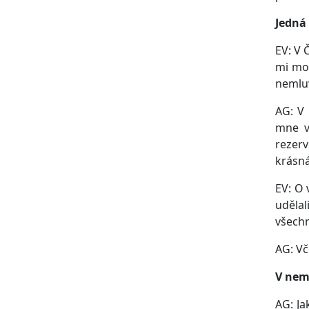
Jedná 
EV: V 
mi moc
nemluv
AG: V 
mne v
rezerv
krásná
EV: O 
udělal
všechn
AG: Vč
V nemo
AG: Ja