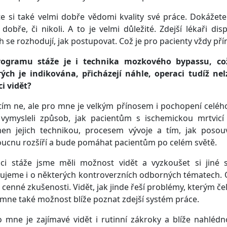
te si také velmi dobře vědomi kvality své práce. Dokážet
 dobře, či nikoli. A to je velmi důležité. Zdejší lékaři d
h se rozhodují, jak postupovat. Což je pro pacienty vždy pří
ogramu stáže je i technika mozkového bypassu, což
ých je indikována, přicházejí náhle, operaci tudíž nelz
i vidět?
tím ne, ale pro mne je velkým přínosem i pochopení celého
i vymysleli způsob, jak pacientům s ischemickou mrtvic
en jejich technikou, procesem vývoje a tím, jak posouv
ucnu rozšíří a bude pomáhat pacientům po celém světě.
i stáže jsme měli možnost vidět a vyzkoušet si jiné spe
ujeme i o některých kontroverzních odborných tématech. 
 cenné zkušenosti. Vidět, jak jinde řeší problémy, kterým č
 mne také možnost blíže poznat zdejší systém práce.
 mne je zajímavé vidět i rutinní zákroky a blíže nahléd