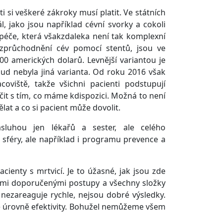
i si veškeré zákroky musí platit. Ve státních
 jako jsou například cévní svorky a cokoli
 péče, která všakzdaleka není tak komplexní
í zprůchodnění cév pomocí stentů, jsou ve
 amerických dolarů. Levnější variantou je
ud nebyla jiná varianta. Od roku 2016 však
iště, takže všichni pacienti podstupují
it s tím, co máme kdispozici. Možná to není
lat a co si pacient může dovolit.
ásluhou jen lékařů a sester, ale celého
sféry, ale například i programu prevence a
cienty s mrtvicí. Je to úžasné, jak jsou zde
šími doporučenými postupy a všechny složky
e nezareaguje rychle, nejsou dobré výsledky.
ké úrovně efektivity. Bohužel nemůžeme všem