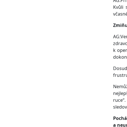
AG:Při
Kvůli 
včasné
Zmiňu
AG:Ve
zdravo
k oper
dokon
Dosud 
frustr
Nemůž
nejlep
ruce“.
sledov
Pochá
a neu