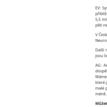
EV: Sy
přibli
5,5 mi
pěti n
V Česk
Neuroc
Další 
jsou č
AG: An
dospěl
Máme 
které 
malé p
méně.
Můžet