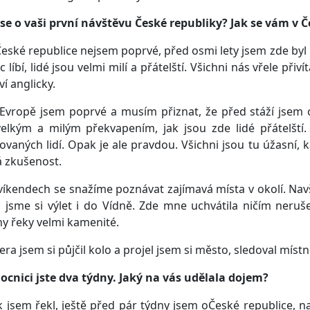
se o vaši první návštěvu České republiky? Jak se vám v Č
České republice nejsem poprvé, před osmi lety jsem zde byl 
 líbí, lidé jsou velmi milí a přátelští. Všichni nás vřele při
í anglicky.
Evropě jsem poprvé a musím přiznat, že před stáží jsem o
elkým a milým překvapením, jak jsou zde lidé přátelští
ovaných lidí. Opak je ale pravdou. Všichni jsou tu úžasní,
 zkušenost.
víkendech se snažíme poznávat zajímavá místa v okolí. Nav
i jsme si výlet i do Vídně. Zde mne uchvátila ničím neruš
y řeky velmi kamenité.
era jsem si půjčil kolo a projel jsem si město, sledoval místní
cnici jste dva týdny. Jaký na vás udělala dojem?
k jsem řekl, ještě před pár týdny jsem oČeské republice, 