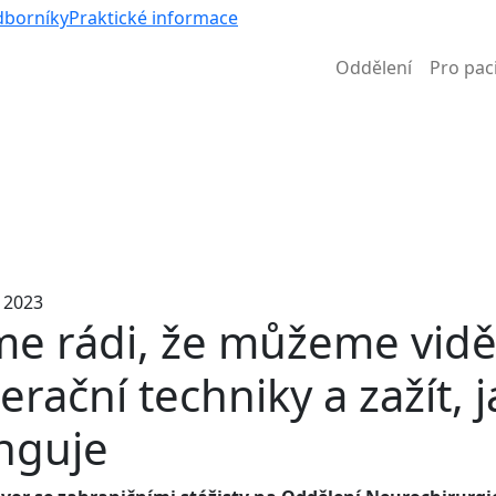
V
dborníky
Praktické informace
Oddělení
Pro pac
Informace k částečné uzavírce ul. B. Němcové
. 2023
me rádi, že můžeme vidět
erační techniky a zažít, 
nguje