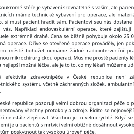
soukromé sféře je vybavení srovnatelné s vaším, ale pacient
icích máme technické vybavení pro operace, ale materiál,
o, si musí pacient hradit sám. Pacientovi seu nás dostane
u vás. Například endovaskulární operace, které zajišťuj
ele extrémně drahé. Cena se běžně pohybuje okolo 25 000
ná operace. Dříve se otevřené operace prováděly, jen pok
em městě bohužel nemáme žádné radiointervenční pracov
nou mikrochirurgickou operaci. Musíme prostě pacienty léč
a nejlepší možná léčba, ale je to to, co my lékaři můžeme udě
á efektivita zdravotnípéče v České republice není z
tnického systému včetně záchranných složek, ambulantní 
.
eské republice pozoruji velmi dobrou organizaci péče o pa
entovány všechny protokoly a zdroje. Řídíte se nejnověj
ží neustále zlepšovat. Všechno je tu velmi rychlé. Když s
emi je u pacientů s mrtvicí velmi obtížné dosáhnout vyso
ntům poskytnout tak vysokou úroveň péče.