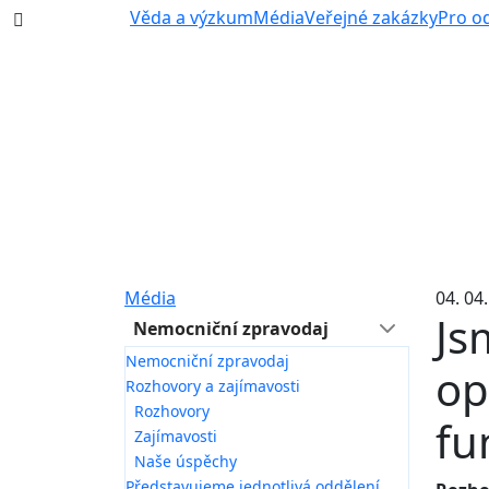
387 87 11 11
Věda a výzkum
Média
Veřejné zakázky
Pro o
Média
04. 04
Js
Nemocniční zpravodaj
Nemocniční zpravodaj
op
Rozhovory a zajímavosti
Rozhovory
fu
Zajímavosti
Naše úspěchy
Představujeme jednotlivá oddělení