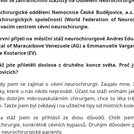
vor se zahraničními stážisty na Oddělení Neurochirurgi
chirurgické oddělení Nemocnice České Budějovice, a.s.,
chirurgických společností (World Federation of Neuros
ávacím centrem cévní neurochirurgie.
první přijeli na měsíční stáž neurochirurgové Andres Ed
tal of Maracaibove Venezuele (AG) a Emmanuelle Vargas
a Kostarice (EV).
áž jste přiletěli doslova z druhého konce světa. Proč 
ovicích?
dy jsem se zajímal o cévní neurochirurgii. Zaujalo mne,
ky, které u nás nikdo neprovádí. Účast na stáži vnímám jako
u dobrým mikrovaskulárním chirurgem, chce to léta tréni
. Takže jsem byl zvědavý i na užitečné tipy od místních kole
a stáž jsem se přihlásil ze dvou důvodů. Chtěl jsem 
chirurgie, konkrétně cévních bypassů. Druhým důvodem p
 neurochirurgické pacienty.