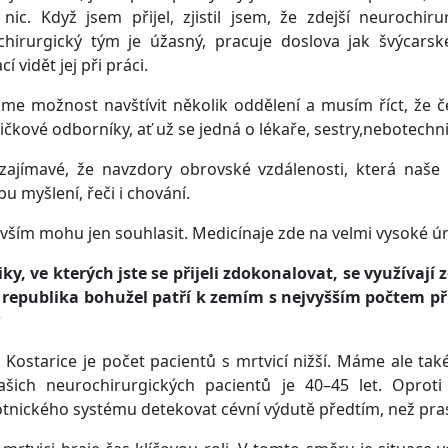
nic. Když jsem přijel, zjistil jsem, že zdejší neurochir
chirurgický tým je úžasný, pracuje doslova jak švýcars
cí vidět jej při práci.
sme možnost navštívit několik oddělení a musím říct, že 
ičkové odborníky, ať už se jedná o lékaře, sestry,nebotechnik
 zajímavé, že navzdory obrovské vzdálenosti, která na
u myšlení, řeči i chování.
 vším mohu jen souhlasit. Medicínaje zde na velmi vysoké úr
ky, ve kterých jste se přijeli zdokonalovat, se využíva
 republika bohužel patří k zemím s nejvyšším počtem př
?
 Kostarice je počet pacientů s mrtvicí nižší. Máme ale t
ašich neurochirurgických pacientů je 40–45 let. Oprot
tnického systému detekovat cévní výdutě předtím, než pra