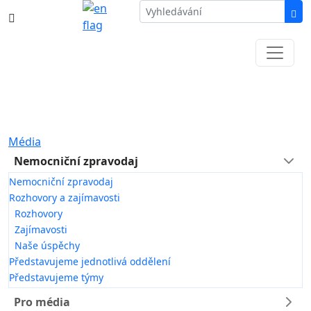
387 87 11 11
Informace k částečné uzavírce ul. B.
Němcové
Média
Nemocniční zpravodaj
Nemocniční zpravodaj
Rozhovory a zajímavosti
Rozhovory
Zajímavosti
Naše úspěchy
Představujeme jednotlivá oddělení
Představujeme týmy
Pro média