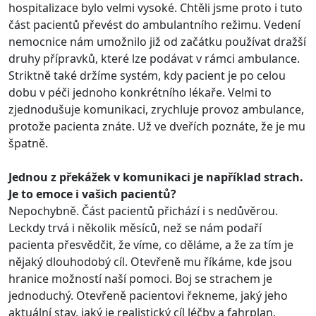
hospitalizace bylo velmi vysoké. Chtěli jsme proto i tuto
část pacientů převést do ambulantního režimu. Vedení
nemocnice nám umožnilo již od začátku používat dražší
druhy přípravků, které lze podávat v rámci ambulance.
Striktně také držíme systém, kdy pacient je po celou
dobu v péči jednoho konkrétního lékaře. Velmi to
zjednodušuje komunikaci, zrychluje provoz ambulance,
protože pacienta znáte. Už ve dveřích poznáte, že je mu
špatně.
Jednou z překážek v komunikaci je například strach.
Je to emoce i vašich pacientů?
Nepochybně. Část pacientů přichází i s nedůvěrou.
Leckdy trvá i několik měsíců, než se nám podaří
pacienta přesvědčit, že víme, co děláme, a že za tím je
nějaký dlouhodobý cíl. Otevřeně mu říkáme, kde jsou
hranice možností naší pomoci. Boj se strachem je
jednoduchý. Otevřeně pacientovi řekneme, jaký jeho
aktuální stav, jaký je realistický cíl léčby a fahrplan,