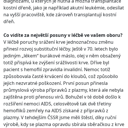
diagnózami, u kterých je nutná a možná transplantace
kostní dřeně, jako je například akutní leukémie, odesílat
na vyšší pracoviště, kde zároveň transplantují kostní
dřeň.
Co vidíte za největší posuny v léčbě ve vašem oboru?
V léčbě poruchy srážení krve jednoznačnou změnu
přinesl rozvoj substituční léčby. Ještě v 70. letech bylo
jediným „lékem“ burákové máslo, olej v něm obsažený
totiž přispívá ke zvýšení srážlivosti krve. Dříve byl
pacient s hemoflií zpravidla invalidní. Nemoc totiž
způsobovala časté krvácení do kloubů, což způsobilo
jejich nezvratné poškození. První posun přinesla
průmyslová výroba přípravků z plazmy, která ale nebyla
zajištěna proti přenosu virů. Bohužel v té době došlo k
rozšíření nemoci AIDS, celosvětově tak dvě třetiny
hemofliků zemřely na AIDS získané z přípravků z
plazmy. V tehdejším ČSSR jsme měli štěstí, díky ruční
výrobě, kdy se plazma opravdu sbírala sběračkou z krve