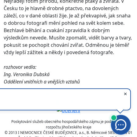
Nejraději fotím přírodu, konkrétně ptáky a zvířata. V
Česku to je hlavně drobné ptactvo, na dovolených
záleží, co v dané oblasti žije. Je až překvapivé, jak snaha
o dobrou fotografi mění pohled na svět kolem sebe.
Bezhlavé běhání a cvakání zpravidla k dobrým
výsledkům nevede. Musíte zpomalit, vidět barvy a tvary,
pokusit se pochopit chování zvířat. Odměnou je téměř
vždy lepší zážitek a někdy i povedená fotografe.
rozhovor vedla:
Ing. Veronika Dubská
Oddělení vnitřních a vnějších vztahů
Poskytování služeb obecného hospodářského zájmu je podpořeno z
rozpočtu Jihočeského kraje
© 2013 I NEMOCNICE ČESKÉ BUDĚJOVICE, a.s., B. Němcové 585/54 370 01