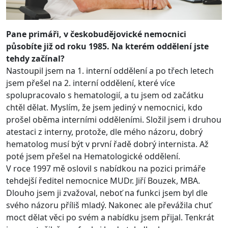
Pane primáři, v českobudějovické nemocnici
působíte již od roku 1985. Na kterém oddělení jste
tehdy začínal?
Nastoupil jsem na 1. interní oddělení a po třech letech
jsem přešel na 2. interní oddělení, které více
spolupracovalo s hematologií, a tu jsem od začátku
chtěl dělat. Myslím, že jsem jediný v nemocnici, kdo
prošel oběma interními odděleními. Složil jsem i druhou
atestaci z interny, protože, dle mého názoru, dobrý
hematolog musí být v první řadě dobrý internista. Až
poté jsem přešel na Hematologické oddělení.
V roce 1997 mě oslovil s nabídkou na pozici primáře
tehdejší ředitel nemocnice MUDr. Jiří Bouzek, MBA.
Dlouho jsem ji zvažoval, neboť na funkci jsem byl dle
svého názoru příliš mladý. Nakonec ale převážila chuť
moct dělat věci po svém a nabídku jsem přijal. Tenkrát