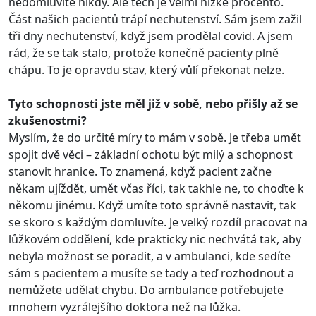
nedomluvíte nikdy. Ale těch je velmi nízké procento.
Část našich pacientů trápí nechutenství. Sám jsem zažil
tři dny nechutenství, když jsem prodělal covid. A jsem
rád, že se tak stalo, protože konečně pacienty plně
chápu. To je opravdu stav, který vůlí překonat nelze.
Tyto schopnosti jste měl již v sobě, nebo přišly až se
zkušenostmi?
Myslím, že do určité míry to mám v sobě. Je třeba umět
spojit dvě věci – základní ochotu být milý a schopnost
stanovit hranice. To znamená, když pacient začne
někam ujíždět, umět včas říci, tak takhle ne, to choďte k
někomu jinému. Když umíte toto správně nastavit, tak
se skoro s každým domluvíte. Je velký rozdíl pracovat na
lůžkovém oddělení, kde prakticky nic nechvátá tak, aby
nebyla možnost se poradit, a v ambulanci, kde sedíte
sám s pacientem a musíte se tady a teď rozhodnout a
nemůžete udělat chybu. Do ambulance potřebujete
mnohem vyzrálejšího doktora než na lůžka.