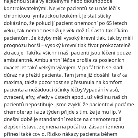
najednou stala vyléčitelnými nebo dlouhodobě
kontrolovatelnými. Nejvíce pacientů se u nás léčí s
chronickou lymfatickou leukémií. Je statisticky
dokázáno, že pokud jí pacient onemocní po 65 letech
věku, tak nemoc nesnižuje věk dožití. Často tak říkám
pacientům, že kdyby měli vysoký krevní tlak, tak by měli
prognózu horší – vysoký krevní tlak život prokazatelně
zkracuje. Takřka všichni naši pacienti jsou léčeni pouze
ambulantně. Ambulantní léčba prošla za posledních
dvacet let také velkým vývojem. V počátcích se kladl
důraz na přežití pacienta. Tam jsme již dosáhli takřka
maxima, takže pozornost se přesunula na komfort
pacienta a nežádoucí účinky léčby.Vypadání vlasů,
zvracení, afty, vředy v ústech apod., už většinu našich
pacientů nepostihuje. Jsme zvyklí, že pacientovi podáme
chemoterapii a za týden přijde s tím, že je mu líp. V
dnešní době je standardní reakce na chemoterapii
zlepšení stavu, zejména na počátku. Zásadní změnu
přinesl také covid. Riziko nákazy pacienta během