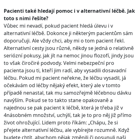
Pacienti také hledají pomoc i v alternativní léčbě. Jak
toto s nimi řešíte?
Vůbec mi nevadí, pokud pacient hledá úlevu i v
alternativní léčbě. Dokonce ji některým pacientům sám
doporučuji. Ale vždy chci, aby mi o tom pacient řekl.
Alternativní cesty jsou různé, někdy se jedná o relativně
seriózní pokusy, jak jít na nemoc jinou flozofí, jindy jsou
to však čiročiré podvody. Velmi nebezpeční pro
pacienta jsou ti, kteří jim radí, aby vysadili dosavadní
léčbu. Pokud mi pacient neřekne, že léčbu vysadil, já
očekávám od léčby nějaký efekt, který ale v tomto
případě nenastal, tak mu samozřejmě léčebnou dávku
navýším. Pokud se to takto stane opakovaně a
najednou se pak pacient k léčbě, která je třeba již v
4násobném množství, uchýlí, tak je to pro něj již přímo
život ohrožující. Lidem proto říkám: „Chápu, že si
přejete alternativní léčbu, ale vybírejte rozumně. Když
budete chtít, abychom nějak změnili či posunuli naši