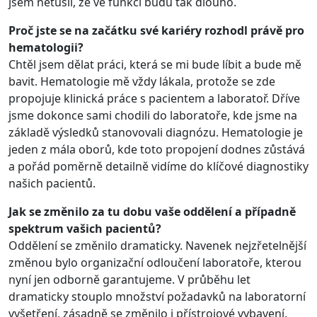
jsem netušil, že ve funkci budu tak dlouho.
Proč jste se na začátku své kariéry rozhodl právě pro
hematologii?
Chtěl jsem dělat práci, která se mi bude líbit a bude mě
bavit. Hematologie mě vždy lákala, protože se zde
propojuje klinická práce s pacientem a laboratoř. Dříve
jsme dokonce sami chodili do laboratoře, kde jsme na
základě výsledků stanovovali diagnózu. Hematologie je
jeden z mála oborů, kde toto propojení dodnes zůstává
a pořád poměrně detailně vidíme do klíčové diagnostiky
našich pacientů.
Jak se změnilo za tu dobu vaše oddělení a případně
spektrum vašich pacientů?
Oddělení se změnilo dramaticky. Navenek nejzřetelnější
změnou bylo organizační odloučení laboratoře, kterou
nyní jen odborně garantujeme. V průběhu let
dramaticky stouplo množství požadavků na laboratorní
vyšetření, zásadně se změnilo i přístrojové vybavení.