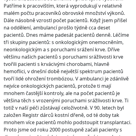
Patříme k pracovištím, která vyprodukují v relativně
malém počtu pracovníků obrovské množství výkonů.
Dále násobně vzrostl počet pacientů. Když jsem přišel
na oddělení, ambulancí prošlo týdně cca deset
pacientů. Dnes máme padesát pacientů denně. Léčíme
tři skupiny pacientů: s onkologickým onemocněním,
neonkologickým a s poruchami srážení krve. Dříve
většinu našich pacientů s poruchami srážlivosti krve
tvořili pacienti s krvácivými chorobami, hlavně
hemoflici, v dnešní době největší spektrum pacientů
tvoří lidé ohrožení trombózou. V ambulanci je zdánlivě
nejvíce onkologických pacientů, protože ti mají
mnohem častější kontroly, ale na počet pacientů je
většina těch s vrozenými poruchami srážlivosti krve. Ti
totiž v naší péči zůstávají celoživotně. V 90. letech byl
založen Registr dárců kostní dřeně, od té doby tak
mnohem více pacientů mohlo podstoupit transplantaci.
Proto jsme od roku 2000 postupně začali pacienty s