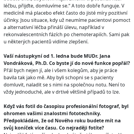
léčbu, přijďte, domluvíme se.“ A toto dobře funguje. V
medicíně má placebo efekt často do jisté míry pozitivní
účinky. Jsou situace, kdy už neumíme pacientovi pomoct
a alternativní léčba přináší úlevu, například v
rekonvalescentních fázích po chemoterapiích. Sami pak
u některých pacientů vidíme zlepšení.
Vaší nástupkyní od 1. ledna bude MUDr. Jana
Vondráková, Ph.D. Co byste jí do nové funkce popřál?
Přál bych nejen jí, ale i všem kolegům, aby je práce
bavila tak jako mě. Aby byli schopni se s pacienty
domluvit, naladit se s nimi na společnou notu. Není to
vždy jednoduché, ale v drtivé většině případů to lze.
Když vás fotil do časopisu profesionální fotograf, byl
ohromen vašimi znalostmi fototechniky.
Předpokládám, že od Nového roku budete mít na
svůj koníček více času. Co nejraději fotíte?