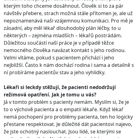
kterým toho chceme dosáhnout. Člověk si to za pár
návštěv přebere, strach možná stále přítomen je, ale už
nepoznamenává naši vzájemnou komunikaci. Pro mě je
zásadní, aby měl lékař dlouhodobý plán léčby, to u
některých – zejména mladších – lékařů postrádám.
Důležitou součástí naší práce je v případě těžce
nemocného člověka navázat kontakt s jeho rodinou.
Velmi vítáme, pokud s pacientem přichází i jeho
nejbližší. Často k nám dochází rodina i sama a detailně s
ní probíráme pacientův stav a jeho vyhlídky.
Lékaři si leckdy stěžují, že pacienti nedodržují
režimová opatření. Jak je tomu u vás?
Já v tomto problém s pacienty nemám. Myslím si, že je
to o výchově pacienta a o empatii lékaře. Když lékař
nemá pochopení pro problémy pacienta, ten ho logicky
přestane respektovat. Je důležité dát pacientovi najevo,
že jste ochotný naslouchat. Jsou lidé, se kterými se