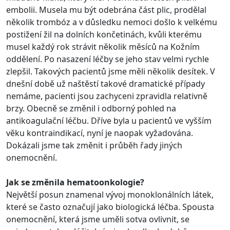
embolii. Musela mu být odebrána část plic, prodělal
několik trombóz a v důsledku nemoci došlo k velkému
postižení žil na dolních končetinách, kvůli kterému
musel každý rok strávit několik měsíců na Kožním
oddělení. Po nasazení léčby se jeho stav velmi rychle
zlepšil. Takových pacientů jsme měli několik desítek. V
dnešní době už naštěstí takové dramatické případy
nemáme, pacienti jsou zachyceni zpravidla relativně
brzy. Obecně se změnil i odborný pohled na
antikoagulační léčbu. Dříve byla u pacientů ve vyšším
věku kontraindikací, nyní je naopak vyžadována.
Dokázali jsme tak změnit i průběh řady jiných
onemocnění.
Jak se změnila hematoonkologie?
Největší posun znamenal vývoj monoklonálních látek,
které se často označují jako biologická léčba. Spousta
onemocnění, která jsme uměli sotva ovlivnit, se