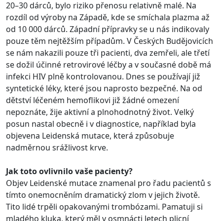
20–30 dárců, bylo riziko přenosu relativně malé. Na
rozdíl od výroby na Západě, kde se smíchala plazma až
od 10 000 dárců. Západní přípravky se u nás indikovaly
pouze těm nejtěžším případům. V Českých Budějovicích
se nám nakazili pouze tři pacienti, dva zemřeli, ale třetí
se dožil účinné retrovirové léčby a v současné době má
infekci HIV plně kontrolovanou. Dnes se používají již
syntetické léky, které jsou naprosto bezpečné. Na od
dětství léčeném hemoflikovi již žádné omezení
nepoznáte, žije aktivní a plnohodnotný život. Velký
posun nastal obecně i v diagnostice, například byla
objevena Leidenská mutace, která způsobuje
nadměrnou srážlivost krve.
Jak toto ovlivnilo vaše pacienty?
Objev Leidenské mutace znamenal pro řadu pacientů s
tímto onemocněním dramatický zlom v jejich životě.
Tito lidé trpěli opakovanými trombózami. Pamatuji si
mladého kluka, který měl v osmnácti letech plicní