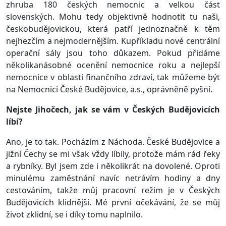
zhruba 180 českých nemocnic a velkou část
slovenských. Mohu tedy objektivně hodnotit tu naši,
českobudějovickou, která patří jednoznačně k těm
nejhezčím a nejmodernějším. Kupříkladu nové centrální
operační sály jsou toho důkazem. Pokud přidáme
několikanásobné ocenění nemocnice roku a nejlepší
nemocnice v oblasti finančního zdraví, tak můžeme být
na Nemocnici České Budějovice, a.s., oprávněně pyšní.
Nejste Jihočech, jak se vám v Českých Budějovicích
líbí?
Ano, je to tak. Pocházím z Náchoda. České Budějovice a
jižní Čechy se mi však vždy líbily, protože mám rád řeky
a rybníky. Byl jsem zde i několikrát na dovolené. Oproti
minulému zaměstnání navíc netrávím hodiny a dny
cestováním, takže můj pracovní režim je v Českých
Budějovicích klidnější. Mé první očekávání, že se můj
život zklidní, se i díky tomu naplnilo.