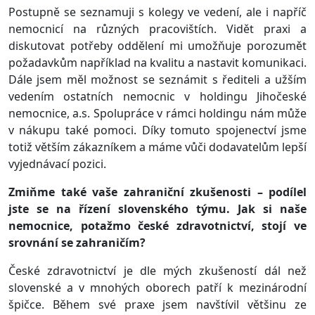
Postupně se seznamuji s kolegy ve vedení, ale i napříč
nemocnicí na různých pracovištích. Vidět praxi a
diskutovat potřeby oddělení mi umožňuje porozumět
požadavkům například na kvalitu a nastavit komunikaci.
Dále jsem měl možnost se seznámit s řediteli a užším
vedením ostatních nemocnic v holdingu Jihočeské
nemocnice, a.s. Spolupráce v rámci holdingu nám může
v nákupu také pomoci. Díky tomuto spojenectví jsme
totiž větším zákazníkem a máme vůči dodavatelům lepší
vyjednávací pozici.
Zmiňme také vaše zahraniční zkušenosti – podílel
jste se na řízení slovenského týmu. Jak si naše
nemocnice, potažmo české zdravotnictví, stojí ve
srovnání se zahraničím?
České zdravotnictví je dle mých zkušeností dál než
slovenské a v mnohých oborech patří k mezinárodní
špičce. Během své praxe jsem navštívil většinu ze