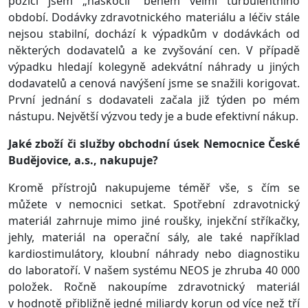
pozici jsem „naskočil“ během velmi turbulentního
období. Dodávky zdravotnického materiálu a léčiv stále
nejsou stabilní, dochází k výpadkům v dodávkách od
některých dodavatelů a ke zvyšování cen. V případě
výpadku hledají kolegyně adekvátní náhrady u jiných
dodavatelů a cenová navýšení jsme se snažili korigovat.
První jednání s dodavateli začala již týden po mém
nástupu. Největší výzvou tedy je a bude efektivní nákup.
Jaké zboží či služby obchodní úsek Nemocnice České
Budějovice, a.s., nakupuje?
Kromě přístrojů nakupujeme téměř vše, s čím se
můžete v nemocnici setkat. Spotřební zdravotnický
materiál zahrnuje mimo jiné roušky, injekční stříkačky,
jehly, materiál na operační sály, ale také například
kardiostimulátory, kloubní náhrady nebo diagnostiku
do laboratoří. V našem systému NEOS je zhruba 40 000
položek. Ročně nakoupíme zdravotnický materiál
v hodnotě přibližně jedné miliardy korun od více než tří