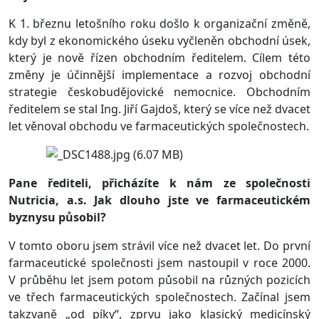
K 1. březnu letošního roku došlo k organizační změně,
kdy byl z ekonomického úseku vyčleněn obchodní úsek,
který je nově řízen obchodním ředitelem. Cílem této
změny je účinnější implementace a rozvoj obchodní
strategie českobudějovické nemocnice. Obchodním
ředitelem se stal Ing. Jiří Gajdoš, který se více než dvacet
let věnoval obchodu ve farmaceutických společnostech.
Pane řediteli, přicházíte k nám ze společnosti
Nutricia, a.s. Jak dlouho jste ve farmaceutickém
byznysu působil?
V tomto oboru jsem strávil více než dvacet let. Do první
farmaceutické společnosti jsem nastoupil v roce 2000.
V průběhu let jsem potom působil na různých pozicích
ve třech farmaceutických společnostech. Začínal jsem
takzvaně „od píky“, zprvu jako klasický medicínský