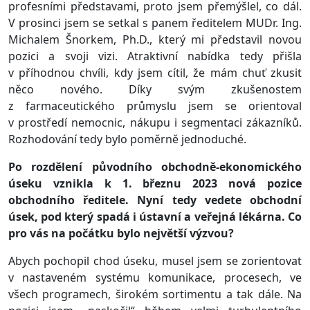
profesními představami, proto jsem přemýšlel, co dál.
V prosinci jsem se setkal s panem ředitelem MUDr. Ing.
Michalem Šnorkem, Ph.D., který mi představil novou
pozici a svoji vizi. Atraktivní nabídka tedy přišla
v příhodnou chvíli, kdy jsem cítil, že mám chuť zkusit
něco nového. Díky svým zkušenostem
z farmaceutického průmyslu jsem se orientoval
v prostředí nemocnic, nákupu i segmentaci zákazníků.
Rozhodování tedy bylo poměrně jednoduché.
Po rozdělení původního obchodně-ekonomického
úseku vznikla k 1. březnu 2023 nová pozice
obchodního ředitele. Nyní tedy vedete obchodní
úsek, pod který spadá i ústavní a veřejná lékárna. Co
pro vás na počátku bylo největší výzvou?
Abych pochopil chod úseku, musel jsem se zorientovat
v nastaveném systému komunikace, procesech, ve
všech programech, širokém sortimentu a tak dále. Na