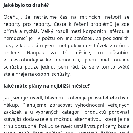
Jaké bylo to druhé?
Oceňuji, že netrávíme čas na mítincích, netvoří se
reporty pro reporty. Cesta k řešení problémů je zde
přímá a rychlá. Velký rozdíl mezi korporátní sférou a
nemocnicí je i v počtu on-line schůzek. Za poslední tři
roky v korporátu jsem měl polovinu schůzek v režimu
on-line. Naopak za tři měsíce, co působím
v českobudějovické nemocnici, jsem měl on-line
schůzku pouze jednu. Jsem rád, že se v tomto světě
stále hraje na osobní schůzky.
Jaké máte plány na nejbližší měsíce?
Jak jsem již uvedl, hlavním úkolem je provádět efektivní
nákup. Plánujeme zpracovat vyhodnocení veřejných
zakázek a u vybraných kategorií produktů porovnat
stávající dodavatele s možnou alternativou, která je na
trhu dostupná. Pokud se navíc ustálí vstupní ceny, bude