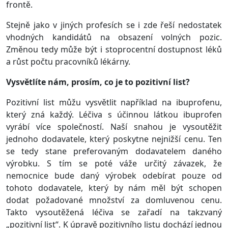
frontě.
Stejně jako v jiných profesích se i zde řeší nedostatek
vhodných kandidátů na obsazení volných pozic.
Změnou tedy může být i stoprocentní dostupnost léků
a růst počtu pracovníků lékárny.
Vysvětlíte nám, prosím, co je to pozitivní list?
Pozitivní list můžu vysvětlit například na ibuprofenu,
který zná každý. Léčiva s účinnou látkou ibuprofen
vyrábí více společností. Naší snahou je vysoutěžit
jednoho dodavatele, který poskytne nejnižší cenu. Ten
se tedy stane preferovaným dodavatelem daného
výrobku. S tím se poté váže určitý závazek, že
nemocnice bude daný výrobek odebírat pouze od
tohoto dodavatele, který by nám měl být schopen
dodat požadované množství za domluvenou cenu.
Takto vysoutěžená léčiva se zařadí na takzvaný
„pozitivní list“. K úpravě pozitivního listu dochází jednou