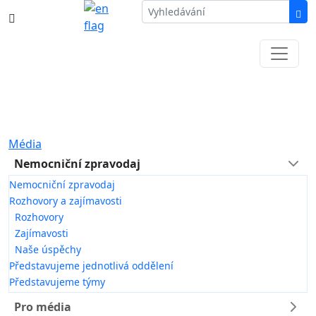
387 87 11 11
Informace k částečné uzavírce ul. B.
Němcové
Média
Nemocniční zpravodaj
Nemocniční zpravodaj
Rozhovory a zajímavosti
Rozhovory
Zajímavosti
Naše úspěchy
Představujeme jednotlivá oddělení
Představujeme týmy
Pro média