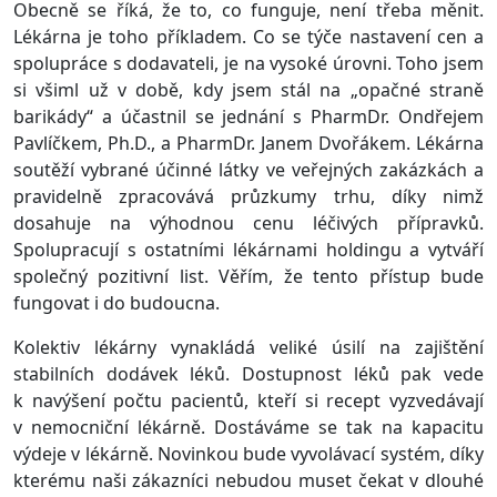
Obecně se říká, že to, co funguje, není třeba měnit.
Lékárna je toho příkladem. Co se týče nastavení cen a
spolupráce s dodavateli, je na vysoké úrovni. Toho jsem
si všiml už v době, kdy jsem stál na „opačné straně
barikády“ a účastnil se jednání s PharmDr. Ondřejem
Pavlíčkem, Ph.D., a PharmDr. Janem Dvořákem. Lékárna
soutěží vybrané účinné látky ve veřejných zakázkách a
pravidelně zpracovává průzkumy trhu, díky nimž
dosahuje na výhodnou cenu léčivých přípravků.
Spolupracují s ostatními lékárnami holdingu a vytváří
společný pozitivní list. Věřím, že tento přístup bude
fungovat i do budoucna.
Kolektiv lékárny vynakládá veliké úsilí na zajištění
stabilních dodávek léků. Dostupnost léků pak vede
k navýšení počtu pacientů, kteří si recept vyzvedávají
v nemocniční lékárně. Dostáváme se tak na kapacitu
výdeje v lékárně. Novinkou bude vyvolávací systém, díky
kterému naši zákazníci nebudou muset čekat v dlouhé