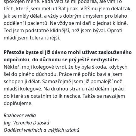
spokojen méně. Řada věcí se mi podařila, ale vím i o
těch, které jsem měl udělat jinak. Většinu jsem dělal tak,
jak se měly dělat, a vždy s dobrým úmyslem pro blaho
oddělení i pacientů. Ne vždy se mi dařilo jednat klidně.
Teď jsem podstatně klidnější, než jsem býval. Oproti
mládí jsem tolerantnější.
Přestože byste si již dávno mohl užívat zaslouženého
odpočinku, do důchodu se prý ještě nechystáte.
Někteří moji kolegové tvrdí, že by byla škoda, kdybych
šel do plného důchodu. Práce mě pořád baví a jsem
schopen ji dělat. Samozřejmě jsem již pomalejší než
mladší kolegové. Na druhou stranu rád dělám i práci,
do které se ostatním tolik nechce. Takže se navzájem
doplňujeme.
Rozhovor vedla
Ing. Veronika Dubská
Oddělení vnitřních a vnějších vztahů