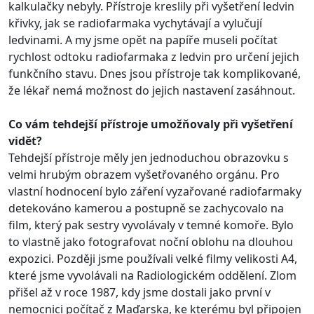
kalkulačky nebyly. Přístroje kreslily při vyšetření ledvin
křivky, jak se radiofarmaka vychytávají a vylučují
ledvinami. A my jsme opět na papíře museli počítat
rychlost odtoku radiofarmaka z ledvin pro určení jejich
funkčního stavu. Dnes jsou přístroje tak komplikované,
že lékař nemá možnost do jejich nastavení zasáhnout.
Co vám tehdejší přístroje umožňovaly při vyšetření
vidět?
Tehdejší přístroje měly jen jednoduchou obrazovku s
velmi hrubým obrazem vyšetřovaného orgánu. Pro
vlastní hodnocení bylo záření vyzařované radiofarmaky
detekováno kamerou a postupně se zachycovalo na
film, který pak sestry vyvolávaly v temné komoře. Bylo
to vlastně jako fotografovat noční oblohu na dlouhou
expozici. Později jsme používali velké filmy velikosti A4,
které jsme vyvolávali na Radiologickém oddělení. Zlom
přišel až v roce 1987, kdy jsme dostali jako první v
nemocnici počítač z Maďarska, ke kterému byl připojen