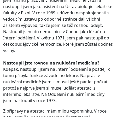
jsem snahu pracovat v nukleární medicíně vzdal a
nastoupil jsem jako asistent na Ústav biologie Lékařské
fakulty v Plzni. V roce 1969 z důvodu nespokojenosti s
vedoucím ústavu po odborné stránce dali všichni
asistenti výpověď, takže jsem se též rozhodl odejít.
Nastoupil jsem do nemocnice v Chebu jako lékař na
Interní oddělení. V květnu 1971 jsem pak nastoupil do
českobudějovické nemocnice, které jsem zůstal dodnes
věrný.
Nastoupil jste rovnou na nukleární medicínu?
Kdepak, nastoupil jsem na Interní oddělení a později k
tomu přibyla funkce závodního lékaře. Na práci v
nukleární medicíně jsem si musel ještě pár let počkat,
protože nejprve jsem si musel udělat atestaci z
interního lékařství. Na Oddělení nukleární medicíny
jsem nastoupil v roce 1973.
Z přípravy na atestaci mám milou vzpomínku. V roce