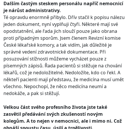
Dalším častým steskem personálu napříč nemocnicí
je nárůst administrativy.
Té opravdu enormně přibylo. Dřív stačil k popisu nálezu
jeden dokument, nyní vyplňuji čtyři. Některé mají své
opodstatnění, ale řada jich slouží pouze jako obrana
proti případným sporům. Jsem členem Revizní komise
České lékařské komory, a tak vidím, jak důležité je
správné vedení zdravotnické dokumentace. Při
posuzování stížnosti můžeme vycházet pouze z
písemných zápisů. Řada pacientů si stěžuje na chování
lékařů, což je nedoložitelné. Nedoložíte, kdo co řekl. A
někteří pacienti mají představu, že medicína musí umět
všechno. Nepochopí, že něco medicína neumí a
nedokáže, a pak si stěžují.
Velkou část svého profesního života jste také
zasvětil předávání svých zkušeností novým
kolegům. A to nejen v nemocnici, ale i mimo ni. Což
obnáší spoustu času, úsilí a trpělivosti.