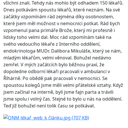
všichni znali. Tehdy nás mohlo být odhadem 150 lékařů.
Dnes potkávám spoustu lékařů, které neznám. Na své
začátky vzpomínám rád zejména díky osobnostem,
které jsem měl možnost v nemocnici potkat. Rád bych
vzpomenul pana primáře Brože, který mi profesně i
lidsky toho velmi dal. Moc rád vzpomínám také na
svého vedoucího lékaře z Interního oddělení,
endokrinologa MUDr. Dalibora Mikuláše, který se nám,
mladým lékařům, velmi věnoval. Bohužel nedávno
zemřel. V mých začátcích bylo běžnou praxí, že
dopoledne odborní lékaři pracovali v ambulanci v
Říhárně. Po obědě pak pracovali v nemocnici. Se
spoustou kolegů jsme měli velmi přátelské vztahy. Když
jsem začínal na interně, byli jsme fajn parta a trávili
jsme spolu i volný čas. Stejné to bylo u nás na oddělení.
Teď již bohužel není tolik času se potkávat.