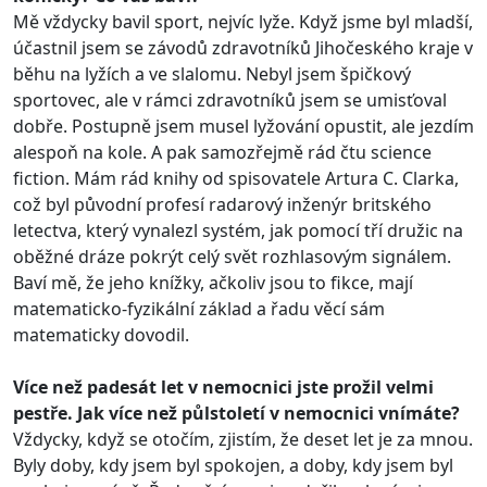
Mě vždycky bavil sport, nejvíc lyže. Když jsme byl mladší,
účastnil jsem se závodů zdravotníků Jihočeského kraje v
běhu na lyžích a ve slalomu. Nebyl jsem špičkový
sportovec, ale v rámci zdravotníků jsem se umisťoval
dobře. Postupně jsem musel lyžování opustit, ale jezdím
alespoň na kole. A pak samozřejmě rád čtu science
fiction. Mám rád knihy od spisovatele Artura C. Clarka,
což byl původní profesí radarový inženýr britského
letectva, který vynalezl systém, jak pomocí tří družic na
oběžné dráze pokrýt celý svět rozhlasovým signálem.
Baví mě, že jeho knížky, ačkoliv jsou to fikce, mají
matematicko-fyzikální základ a řadu věcí sám
matematicky dovodil.
Více než padesát let v nemocnici jste prožil velmi
pestře. Jak více než půlstoletí v nemocnici vnímáte?
Vždycky, když se otočím, zjistím, že deset let je za mnou.
Byly doby, kdy jsem byl spokojen, a doby, kdy jsem byl