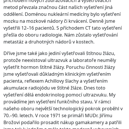
příchodem nových zobrazovacích a vyšetřovacích
metod převzala značnou část našich vyšetření jiná
oddělení. Doménou nukleární medicíny bylo vyšetření
mozku na mozkové nádory či krvácení. Denně jsme
vyšetřili 12–16 pacientů. S příchodem CT tato vyšetření
přešla do oboru radiologie. Nám zůstalo vyšetřování
metastáz a druhotných nádorů v kostech.
Dříve jsme také jako jediní vyšetřovali štítnou žlázu,
protože neexistoval ultrazvuk a laboratoře neuměly
vyšetřit hormon štítné žlázy. Poruchu činnosti žlázy
jsme vyšetřovali důkladným klinickým vyšetřením
pacienta, reflexem Achillovy šlachy a vyšetřením
akumulace radiojódu ve štítné žláze. Dnes toto
vyšetření dělá endokrinolog pomocí ultrazvuku. My
provádíme jen vyšetření funkčního stavu. V rámci
našeho oboru největší technologický pokrok proběhl v
70.–90. letech. V roce 1971 se primáři MUDr. Jiřímu
Brožovi podařilo prosadit nákup gamakamery a patřili