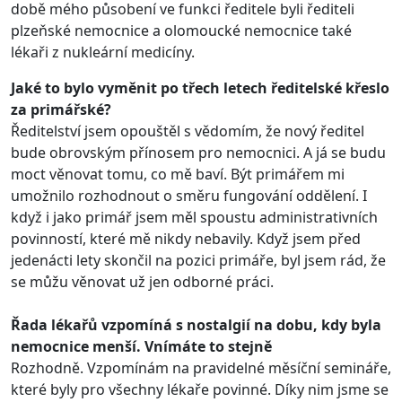
době mého působení ve funkci ředitele byli řediteli
plzeňské nemocnice a olomoucké nemocnice také
lékaři z nukleární medicíny.
Jaké to bylo vyměnit po třech letech ředitelské křeslo
za primářské?
Ředitelství jsem opouštěl s vědomím, že nový ředitel
bude obrovským přínosem pro nemocnici. A já se budu
moct věnovat tomu, co mě baví. Být primářem mi
umožnilo rozhodnout o směru fungování oddělení. I
když i jako primář jsem měl spoustu administrativních
povinností, které mě nikdy nebavily. Když jsem před
jedenácti lety skončil na pozici primáře, byl jsem rád, že
se můžu věnovat už jen odborné práci.
Řada lékařů vzpomíná s nostalgií na dobu, kdy byla
nemocnice menší. Vnímáte to stejně
Rozhodně. Vzpomínám na pravidelné měsíční semináře,
které byly pro všechny lékaře povinné. Díky nim jsme se