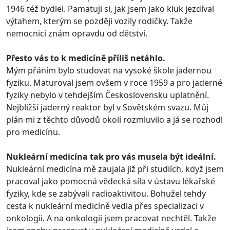
1946 též bydlel. Pamatuji si, jak jsem jako kluk jezdíval
výtahem, kterým se později vozily rodičky. Takže
nemocnici znám opravdu od dětství.
Přesto vás to k medicíně příliš netáhlo.
Mým přáním bylo studovat na vysoké škole jadernou
fyziku. Maturoval jsem ovšem v roce 1959 a pro jaderné
fyziky nebylo v tehdejším Československu uplatnění.
Nejbližší jaderný reaktor byl v Sovětském svazu. Můj
plán mi z těchto důvodů okolí rozmluvilo a já se rozhodl
pro medicínu.
Nukleární medicína tak pro vás musela být ideální.
Nukleární medicína mě zaujala již při studiích, když jsem
pracoval jako pomocná vědecká síla v ústavu lékařské
fyziky, kde se zabývali radioaktivitou. Bohužel tehdy
cesta k nukleární medicíně vedla přes specializaci v
onkologii. A na onkologii jsem pracovat nechtěl. Takže