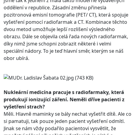
jsme tak k jedněm z mála takto moderně vybavených
oddělení v republice. Zásadní změnu přinesla
pozitronová emisní tomografie (PET/ CT), která spojuje
vyšetření pomocí radiofarmak a CT. Kombinace těchto
dvou metod umožňuje lepší rozlišení výsledného
obrazu. Dále se objevila celá řada nových radiofarmak,
díky nimž jsme schopni zobrazit některé i velmi
speciální nádory. To je teď hlavní směr, kterým se náš
obor ubírá.
Nukleární medicína pracuje s radiofarmaky, která
produkují ionizující záření. Neměli dříve pacienti z
vyšetření strach?
Měli. Hlavně maminky se bály nechat vyšetřit dítě. Ale co
si pamatuji, tak pouze jeden pacient vyšetření odmítl.
Jinak se nám vždy podařilo pacientovi vysvětlit, že