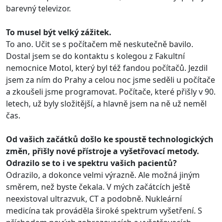
barevný televizor.
To musel být velký zážitek.
To ano. Učit se s počítačem mě neskutečně bavilo.
Dostal jsem se do kontaktu s kolegou z Fakultní
nemocnice Motol, který byl též fandou počítačů. Jezdil
jsem za ním do Prahy a celou noc jsme seděli u počítače
a zkoušeli jsme programovat. Počítače, které přišly v 90.
letech, už byly složitější, a hlavně jsem na ně už neměl
čas.
Od vašich začátků došlo ke spoustě technologických
změn, přišly nové přístroje a vyšetřovací metody.
Odrazilo se to i ve spektru vašich pacientů?
Odrazilo, a dokonce velmi výrazně. Ale možná jiným
směrem, než byste čekala. V mých začátcích ještě
neexistoval ultrazvuk, CT a podobně. Nukleární
medicína tak prováděla široké spektrum vyšetření. S