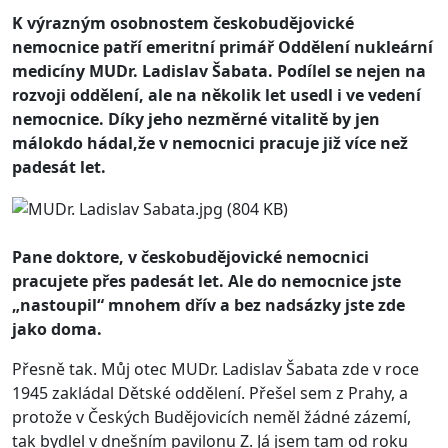
K výrazným osobnostem českobudějovické
nemocnice patří emeritní primář Oddělení nukleární
medicíny MUDr. Ladislav Šabata. Podílel se nejen na
rozvoji oddělení, ale na několik let usedl i ve vedení
nemocnice. Díky jeho nezměrné vitalitě by jen
málokdo hádal,že v nemocnici pracuje již více než
padesát let.
Pane doktore, v českobudějovické nemocnici
pracujete přes padesát let. Ale do nemocnice jste
„nastoupil“ mnohem dřív a bez nadsázky jste zde
jako doma.
Přesně tak. Můj otec MUDr. Ladislav Šabata zde v roce
1945 zakládal Dětské oddělení. Přešel sem z Prahy, a
protože v Českých Budějovicích neměl žádné zázemí,
tak bydlel v dnešním pavilonu Z. Já jsem tam od roku