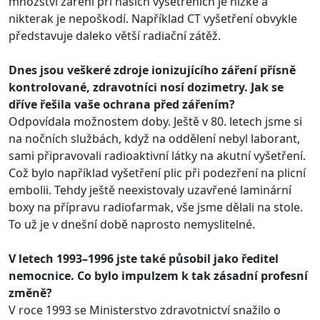
množství záření při našich vyšetřeních je nízké a
nikterak je nepoškodí. Například CT vyšetření obvykle
představuje daleko větší radiační zátěž.
Dnes jsou veškeré zdroje ionizujícího záření přísně
kontrolované, zdravotníci nosí dozimetry. Jak se
dříve řešila vaše ochrana před zářením?
Odpovídala možnostem doby. Ještě v 80. letech jsme si
na nočních službách, když na oddělení nebyl laborant,
sami připravovali radioaktivní látky na akutní vyšetření.
Což bylo například vyšetření plic při podezření na plicní
embolii. Tehdy ještě neexistovaly uzavřené laminární
boxy na přípravu radiofarmak, vše jsme dělali na stole.
To už je v dnešní době naprosto nemyslitelné.
V letech 1993–1996 jste také působil jako ředitel
nemocnice. Co bylo impulzem k tak zásadní profesní
změně?
V roce 1993 se Ministerstvo zdravotnictví snažilo o