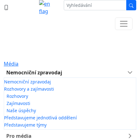
387 87 11 11
Informace k částečné uzavírce ul. B.
Němcové
Média
Nemocniční zpravodaj
Nemocniční zpravodaj
Rozhovory a zajímavosti
Rozhovory
Zajímavosti
Naše úspěchy
Představujeme jednotlivá oddělení
Představujeme týmy
Pro média