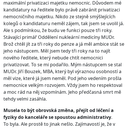
maximální privatizaci majetku nemocnic. Důvodem mé
kandidatury na ředitele bylo právě zabránit privatizaci
nemocničního majetku. Nikdo ze stejně smýšlejících
kolegů o kandidaturu neměl zájem, tak jsem se uvolil já.
Ale s podmínkou, že budu ve funkci pouze tři roky.
Stávající primář Oddělení nukleární medicíny MUDr.
Brož chtěl jít za tři roky do penze a já měl ambice stát se
jeho nástupcem. Měl jsem tedy tři roky na to najít
nového ředitele, který nebude chtít nemocnici
privatizovat. To se mi podařilo. Mým nástupcem se stal
MUDr. Jiří Bouzek, MBA, který byl výraznou osobností a
měl vize, které já jsem neměl. Pod jeho vedením prošla
nemocnice velkým rozvojem. Vždy jsem ho respektoval
a moc rád na něj vzpomínám. Jeho předčasná smrt mě
tehdy velmi zasáhla.
Musela to být obrovská změna, přejít od léčení a
fyziky do kanceláře se spoustou administrativy
.
To byla. Ale prostě to jinak nešlo. Zajímavostí je, že v