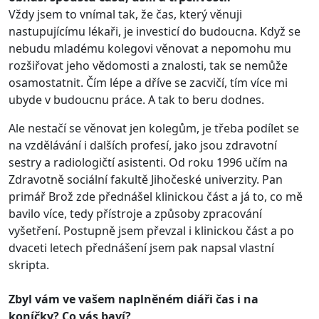
Vždy jsem to vnímal tak, že čas, který věnuji
nastupujícímu lékaři, je investicí do budoucna. Když se
nebudu mladému kolegovi věnovat a nepomohu mu
rozšiřovat jeho vědomosti a znalosti, tak se nemůže
osamostatnit. Čím lépe a dříve se zacvičí, tím více mi
ubyde v budoucnu práce. A tak to beru dodnes.
Ale nestačí se věnovat jen kolegům, je třeba podílet se
na vzdělávání i dalších profesí, jako jsou zdravotní
sestry a radiologičtí asistenti. Od roku 1996 učím na
Zdravotně sociální fakultě Jihočeské univerzity. Pan
primář Brož zde přednášel klinickou část a já to, co mě
bavilo více, tedy přístroje a způsoby zpracování
vyšetření. Postupně jsem převzal i klinickou část a po
dvaceti letech přednášení jsem pak napsal vlastní
skripta.
Zbyl vám ve vašem naplněném diáři čas i na
koníčky? Co vás baví?