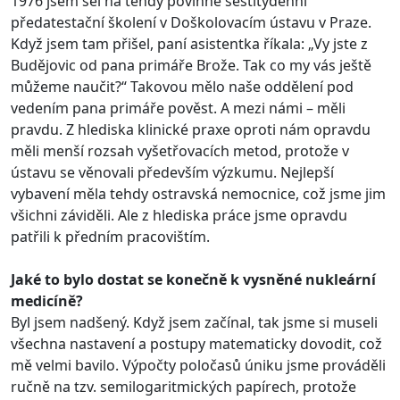
1976 jsem šel na tehdy povinné šestitýdenní
předatestační školení v Doškolovacím ústavu v Praze.
Když jsem tam přišel, paní asistentka říkala: „Vy jste z
Budějovic od pana primáře Brože. Tak co my vás ještě
můžeme naučit?“ Takovou mělo naše oddělení pod
vedením pana primáře pověst. A mezi námi – měli
pravdu. Z hlediska klinické praxe oproti nám opravdu
měli menší rozsah vyšetřovacích metod, protože v
ústavu se věnovali především výzkumu. Nejlepší
vybavení měla tehdy ostravská nemocnice, což jsme jim
všichni záviděli. Ale z hlediska práce jsme opravdu
patřili k předním pracovištím.
Jaké to bylo dostat se konečně k vysněné nukleární
medicíně?
Byl jsem nadšený. Když jsem začínal, tak jsme si museli
všechna nastavení a postupy matematicky dovodit, což
mě velmi bavilo. Výpočty poločasů úniku jsme prováděli
ručně na tzv. semilogaritmických papírech, protože