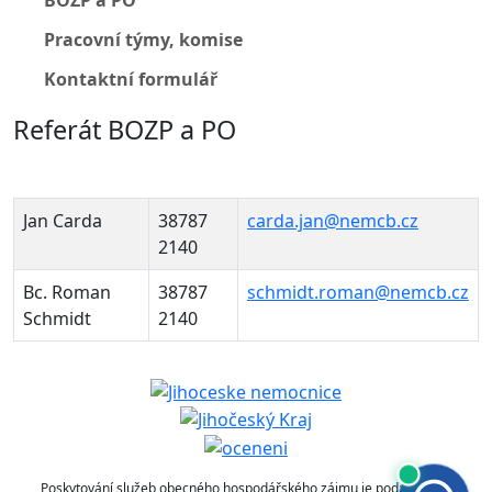
BOZP a PO
Pracovní týmy, komise
Kontaktní formulář
Referát BOZP a PO
Jan Carda
38787
carda.jan@nemcb.cz
2140
Bc. Roman
38787
schmidt.roman@nemcb.cz
Schmidt
2140
Poskytování služeb obecného hospodářského zájmu je podpořeno z