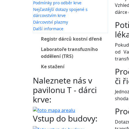
Podmínky pro odběr krve
Vzhle
Nejčastější dotazy spojené s
dárce 
dárcovstvím krve
Dárcovství plazmy
Pot
Další informace
lék
Registr dárců kostní dřeně
Pokud 
Laboratoře transfuzního
od Va
oddělení (TRS)
transf
Ke stažení
Pro
Naleznete nás v
či 
pavilonu T - dárci
Jednoz
krve:
shoda 
Pro
Vstup do budovy:
Dotaz
transf