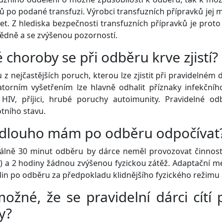
ů po podané transfuzi. Výrobci transfuzních přípravků jej
let. Z hlediska bezpečnosti transfuzních přípravků je proto
ědně a se zvýšenou pozorností.
é choroby se při odběru krve zjistí?
 z nejčastějších poruch, kterou lze zjistit při pravidelném 
torním vyšetřením lze hlavně odhalit příznaky infekčníh
 HIV, příjici, hrubé poruchy autoimunity. Pravidelné od
tního stavu.
 dlouho mám po odběru odpočívat
lně 30 minut odběru by dárce neměl provozovat činnost v
 a 2 hodiny žádnou zvýšenou fyzickou zátěž. Adaptační m
in po odběru za předpokladu klidnějšího fyzického režimu 
možné, že se pravidelní dárci cítí
y?