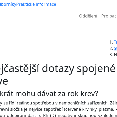
Víc než 
dborníky
Praktické informace
Oddělení
Pro pac
Informace k částečné uzavírce ul. B. Němcové
T
S
N
jčastější dotazy spojené
ve
ikrát mohu dávat za rok krev?
 se řídí reálnou spotřebou v nemocničních zařízeních. Zál
revní složka je nejvíce zapotřebí (červené krvinky, plazma, 
sou odebíráni dárci s Rh (D) negativní skupinou vzhledem 