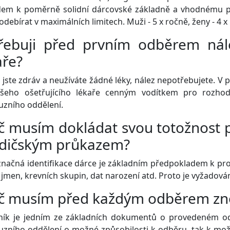
dem k poměrně solidní dárcovské základně a vhodnému pr
odebírat v maximálních limitech. Muži - 5 x ročně, ženy - 4 x
řebuji před prvním odběrem nále
aře?
jste zdráv a neužíváte žádné léky, nález nepotřebujete. V 
šeho ošetřujícího lékaře cenným vodítkem pro rozhod
uzního oddělení.
č musím dokládat svou totožnost
řidičským průkazem?
načná identifikace dárce je základním předpokladem k pr
jmen, krevních skupin, dat narození atd. Proto je vyžadov
č musím před každým odběrem zno
ník je jedním ze základních dokumentů o provedeném odb
uzního oddělení o možné způsobilosti k odběru, tak k mo