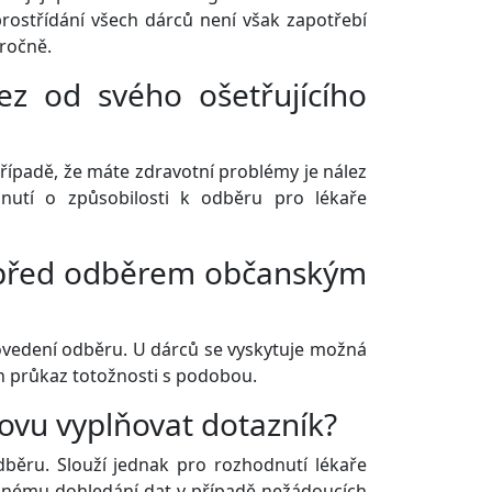
ostřídání všech dárců není však zapotřebí
 ročně.
z od svého ošetřujícího
případě, že máte zdravotní problémy je nález
nutí o způsobilosti k odběru pro lékaře
 před odběrem občanským
ovedení odběru. U dárců se vyskytuje možná
án průkaz totožnosti s podobou.
vu vyplňovat dotazník?
ěru. Slouží jednak pro rozhodnutí lékaře
žnému dohledání dat v případě nežádoucích