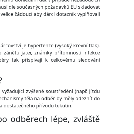
 musí dle současných požadavků EU skladovat
 velice žádoucí aby dárci dotazník vyplňovali
dárcovství je hypertenze (vysoký krevní tlak).
o zánětu jater, známky přítomnosti infekce
běry tak přispívají k celkovému sledování
?
yžadující zvýšené soustředění (např. jízdu
echanismy těla na odběr by měly odeznít do
a dostatečného přívodu tekutin.
 po odběrech lépe, zvláště