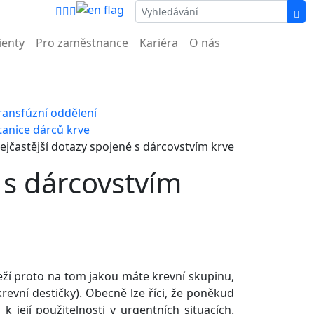
nemocnice.
ienty
Pro zaměstnance
Kariéra
O nás
ransfúzní oddělení
tanice dárců krve
ejčastější dotazy spojené s dárcovstvím krve
 s dárcovstvím
eží proto na tom jakou máte krevní skupinu,
krevní destičky). Obecně lze říci, že poněkud
k její použitelnosti v urgentních situacích.