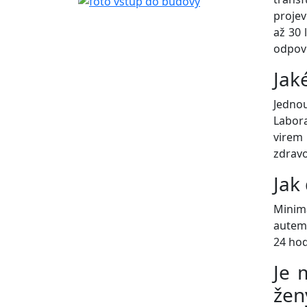
projev
až 30 
odpov
Jak
Jednou
Labora
virem
zdravo
Jak
Minimá
autem)
24 hod
Je 
žen