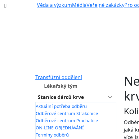
387 87 11 11
Věda a výzkum
Média
Veřejné zakázky
Pro o
Ne
Transfúzní oddělení
Lékařský tým
kr
Stanice dárců krve
Aktuální potřeba odběru
Kol
Odběrové centrum Strakonice
Odběrové centrum Prachatice
Odběry
ON-LINE OBJEDNÁVÁNÍ
jaká k
Termíny odběrů
více j