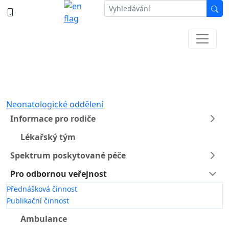
387 87 11 11
Informace k částečné uzavírce ul. B.
Němcové
Neonatologické oddělení
Informace pro rodiče
Lékařský tým
Spektrum poskytované péče
Pro odbornou veřejnost
Přednášková činnost
Publikační činnost
Ambulance