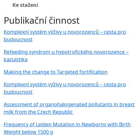
Ke stažení
Publikační činnost
Komplexní systém výživy u novorozenců – cesta pro
budoucnost
Refeeding syndrom u hypotrofického novorozence –
kazuistika
Making the change to Targeted fortification
Komplexní systém výživy u novorozenců – cesta pro
budoucnost
Assessment of organohalogenated pollutants in breast
milk from the Czech Republic
Frequency of Leiden Mutation in Newborns with Birth
Weight below 1500 g