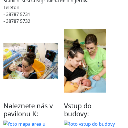
Staniční sestra Mgr. Alena Reidingerová
Telefon
- 38787 5731
- 38787 5732
Naleznete nás v
Vstup do
pavilonu K:
budovy: