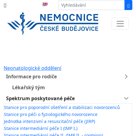
387 87 11 11
Informace k částečné uzavírce ul. B.
Němcové
Neonatologické oddělení
Informace pro rodiče
Lékařský tým
Spektrum poskytované péče
Stanice pro poporodní ošetření a stabilizaci novorozenců
Stanice pro péči o fyziologického novorozence
Jednotka intenzivní a resuscitační péče (JIRP)
Stanice intermediární péče I (IMP I.)
Stanice intermediární péče II. (IMP II. - rooming)