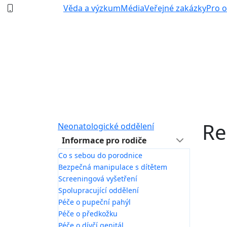
387 87 11 11
Věda a výzkum
Média
Veřejné zakázky
Pro 
Re
Neonatologické oddělení
Informace pro rodiče
Co s sebou do porodnice
Bezpečná manipulace s dítětem
Screeningová vyšetření
Spolupracující oddělení
Péče o pupeční pahýl
Péče o předkožku
Péče o dívčí genitál