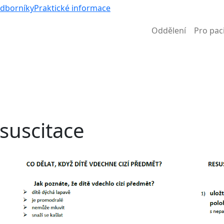
Víc než nem
odborníky
Praktické informace
Oddělení
Pro pac
Informace k částečné uzavírce ul. B. Němcové
suscitace