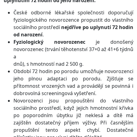
uplynutím 72 hodin od jeho narození.
České odborné lékařské společnosti doporučují
fyziologického novorozence propustit do vlastního
sociálního prostředí
nejdříve po uplynutí 72 hodin
od narození
.
Fyziologický novorozenec
je donošený
novorozenec (trvání těhotenství 37+0 až 41+6 týdnů
a
dnů), s hmotností nad 2 500 g.
Období 72 hodin po porodu umožňuje novorozenci
jeho plnou adaptaci po porodu. Zjišťuje se
přítomnost vrozených vad a provádějí se povinná i
dobrovolná screeningová vyšetření.
Novorozenci jsou propouštěni do vlastního
sociálního prostředí, když jejich hmotnostní křivka
po poporodním úbytku již neklesá a dítě má
zajištěn dostatečný příjem výživy. Při časnějším
propuštění tento aspekt chybí. Dostatečné