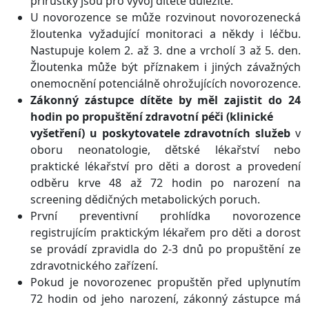
přírůstky jsou pro vývoj dítěte důležité.
U novorozence se může rozvinout novorozenecká
žloutenka vyžadující monitoraci a někdy i léčbu.
Nastupuje kolem 2. až 3. dne a vrcholí 3 až 5. den.
Žloutenka může být příznakem i jiných závažných
onemocnění potenciálně ohrožujících novorozence.
Zákonný zástupce dítěte by měl zajistit do 24
hodin po propuštění zdravotní péči (klinické
vyšetření) u poskytovatele zdravotních služeb
v
oboru neonatologie, dětské lékařství nebo
praktické lékařství pro děti a dorost a provedení
odběru krve 48 až 72 hodin po narození na
screening dědičných metabolických poruch.
První preventivní prohlídka novorozence
registrujícím praktickým lékařem pro děti a dorost
se provádí zpravidla do 2-3 dnů po propuštění ze
zdravotnického zařízení.
Pokud je novorozenec propuštěn před uplynutím
72 hodin od jeho narození, zákonný zástupce má