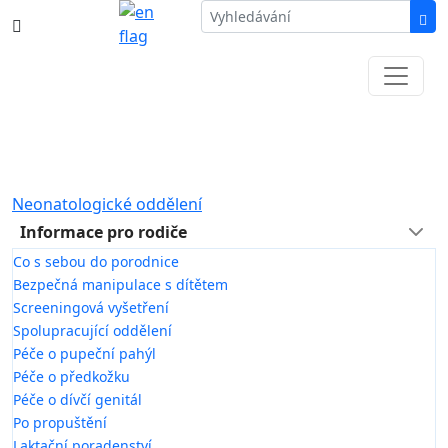
387 87 11 11
Informace k částečné uzavírce ul. B.
Němcové
Neonatologické oddělení
Informace pro rodiče
Co s sebou do porodnice
Bezpečná manipulace s dítětem
Screeningová vyšetření
Spolupracující oddělení
Péče o pupeční pahýl
Péče o předkožku
Péče o dívčí genitál
Po propuštění
Laktační poradenství