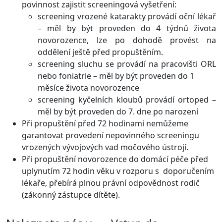
povinnost zajistit screeningová vyšetření:
screening vrozené katarakty provádí oční lékař
– měl by být proveden do 4 týdnů života
novorozence, lze po dohodě provést na
oddělení ještě před propuštěním.
screening sluchu se provádí na pracovišti ORL
nebo foniatrie – měl by být proveden do 1
měsíce života novorozence
screening kyčelních kloubů provádí ortoped –
měl by být proveden do 7. dne po narození
Při propuštění před 72 hodinami nemůžeme
garantovat provedení nepovinného screeningu
vrozených vývojových vad močového ústrojí.
Při propuštění novorozence do domácí péče před
uplynutím 72 hodin věku v rozporu s doporučením
lékaře, přebírá plnou právní odpovědnost rodič
(zákonný zástupce dítěte).