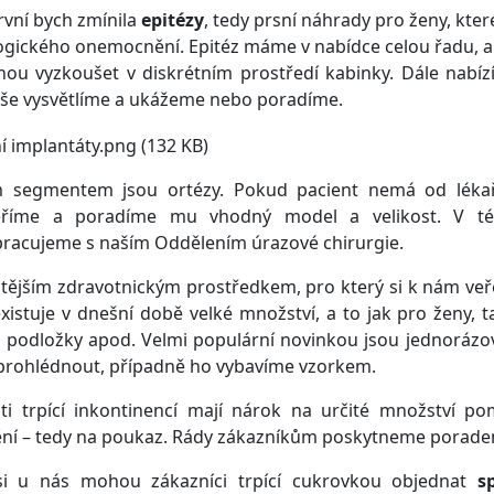
rvní bych zmínila
epitézy
, tedy prsní náhrady pro ženy, kte
gického onemocnění. Epitéz máme v nabídce celou řadu, a t
hou vyzkoušet v diskrétním prostředí kabinky. Dále nabí
vše vysvětlíme a ukážeme nebo poradíme.
m segmentem jsou ortézy. Pokud pacient nemá od lékař
říme a poradíme mu vhodný model a velikost. V této
racujeme s naším Oddělením úrazové chirurgie.
tějším zdravotnickým prostředkem, pro který si k nám veř
xistuje v dnešní době velké množství, a to jak pro ženy, t
, podložky apod. Velmi populární novinkou jsou jednorázov
prohlédnout, případně ho vybavíme vzorkem.
nti trpící inkontinencí mají nárok na určité množství p
ění – tedy na poukaz. Rády zákazníkům poskytneme poraden
si u nás mohou zákazníci trpící cukrovkou objednat
s