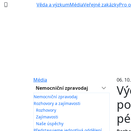
387 87 11 11
Věda a výzkum
Média
Veřejné zakázky
Pro 
Média
06. 10
Vý
Nemocniční zpravodaj
Nemocniční zpravodaj
po
Rozhovory a zajímavosti
Rozhovory
pé
Zajímavosti
Naše úspěchy
Představujeme jednotlivá oddělení