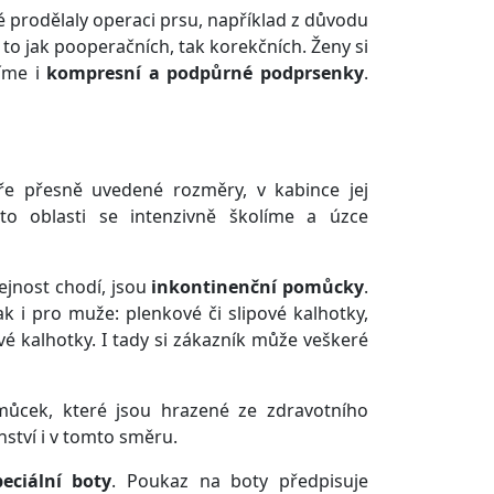
ré prodělaly operaci prsu, například z důvodu
o jak pooperačních, tak korekčních. Ženy si
zíme i
kompresní a podpůrné podprsenky
.
e přesně uvedené rozměry, v kabince jej
 oblasti se intenzivně školíme a úzce
ejnost chodí, jsou
inkontinenční pomůcky
.
ak i pro muže: plenkové či slipové kalhotky,
é kalhotky. I tady si zákazník může veškeré
omůcek, které jsou hrazené ze zdravotního
ství i v tomto směru.
peciální boty
. Poukaz na boty předpisuje