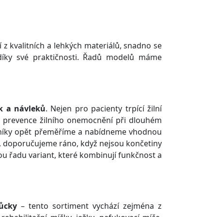
í z kvalitních a lehkých materiálů, snadno se
ě díky své praktičnosti. Řadů modelů máme
k a návleků
. Nejen pro pacienty trpící žilní
o prevence žilního onemocnění při dlouhém
zníky opět přeměříme a nabídneme vhodnou
a, doporučujeme ráno, když nejsou končetiny
u řadu variant, které kombinují funkčnost a
ůcky
– tento sortiment vychází zejména z