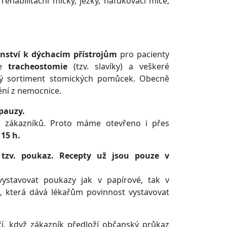
ehabilitační míčky, ježky, nafukovací míče,
enství k dýchacím přístrojům
pro pacienty
me
tracheostomie
(tzv. slavíky) a veškeré
oký sortiment stomických pomůcek. Obecně
ění z nemocnice.
 pauzy.
 zákazníků. Proto máme otevřeno i přes
 15 h.
 tzv. poukaz. Recepty už jsou pouze v
ystavovat poukazy jak v papírové, tak v
a, která dává lékařům povinnost vystavovat
čí, když zákazník předloží občanský průkaz