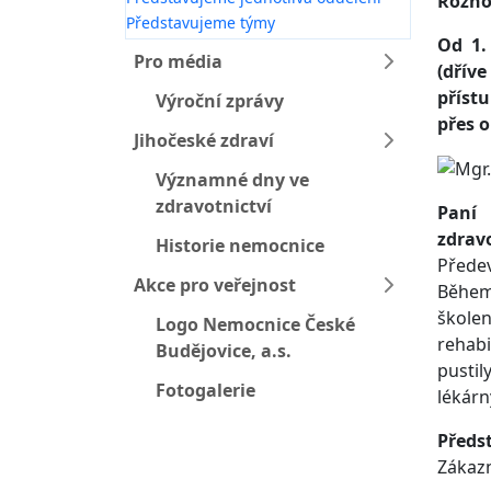
Rozho
Představujeme týmy
Od 1.
Pro média
(dříve
příst
Výroční zprávy
přes o
Jihočeské zdraví
Významné dny ve
zdravotnictví
Paní 
zdrav
Historie nemocnice
Předev
Akce pro veřejnost
Během
škole
Logo Nemocnice České
rehab
Budějovice, a.s.
pustil
Fotogalerie
lékárn
Předs
Zákazn