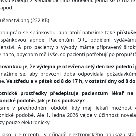
vků kolegů z Rehabilitačního oddělení. Jedná se o různé r
 apod.
spolupráci se spánkovou laboratoří nabízíme také
přísluš
í spánkovou apnoe. Pacientům ORL oddělení vydává
ušenství. A pro pacienty s vývody máme připravený šir
na to, abychom měli vše, co pacienti potřebují po propušt
novinkou je, že výdejna je otevřena celý den bez polední
snažíme se, aby provozní doba odpovídala požadavkům
ne.
Ve středu a v pátek od 8 do 17 h, v ostatní dny od 8 do
otnické prostředky předepisuje pacientům lékař na
onické podobě. Jak je to s poukazy?
jsme v přechodném období, kdy mají lékaři možnost v
onické podobě. Ale 1. ledna 2026 vejde v účinnost novel
y pouze elektronicky.
 jako u e-receptu, v případě elektronického poukazu sta