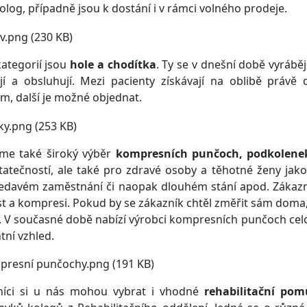
olog, případně jsou k dostání i v rámci volného prodeje.
kategorií jsou
hole a chodítka
. Ty se v dnešní době vyráběj
ají a obsluhují. Mezi pacienty získávají na oblibě práv
m, další je možné objednat.
íme také široký výběr
kompresních punčoch, podkolene
atečností, ale také pro zdravé osoby a těhotné ženy jak
 sedavém zaměstnání či naopak dlouhém stání apod. Záka
st a kompresi. Pokud by se zákazník chtěl změřit sám dom
. V současné době nabízí výrobci kompresních punčoch celo
tní vzhled.
níci si u nás mohou vybrat i vhodné
rehabilitační pom