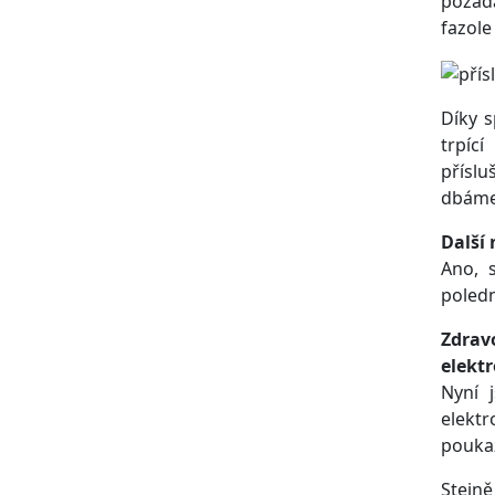
požada
fazole
Díky 
trpíc
přísl
dbáme 
Další 
Ano, 
poled
Zdrav
elektr
Nyní 
elektr
poukaz
Stejně