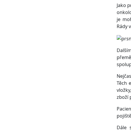
Jako p
onkolo
je mo
Rády 
Další
přemě
spolup
Nejčas
Těch e
vložky
zboží 
Pacie
pojišt
Dále 