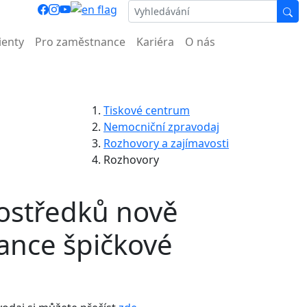
ocnice.
ienty
Pro zaměstnance
Kariéra
O nás
Tiskové centrum
Nemocniční zpravodaj
Rozhovory a zajímavosti
Rozhovory
rostředků nově
ance špičkové