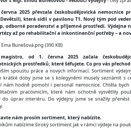
vor s Mgr. Emou Bunešovou - vedoucí výdejny
- celý zpra
 června 2025 převzala českobudějovická nemocnice pr
 Devětsil), která sídlí v pavilonu T1. Nový tým pod ved
up, odborné poradenství a příjemné prostředí. Výdejna 
rtézy až po rehabilitační a inkontinenční potřeby – a no
magistro, od 1. června 2025 začala českobuděj
otnických prostředků, které šéfujete. Co pro vás přecho
ším spoustu práce a nových informací. Sortiment výdejny
 krátké doby jsme se s kolegyněmi musely seznámit s c
ní nám hodně pomohl i personál nemocnice. Chtěla bych
ilitačním pracovnicím, které nám ochotně vysvětlily pou
y do úprav interiéru. Do výdejny jsme se snažily přenést
y.
tavte nám prosím sortiment, který nabízíte.
íkům nabízíme široký sortiment jak v rámci výdeje na poukaz