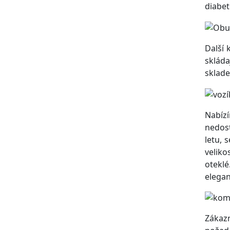
diabet
Další 
sklád
sklade
Nabíz
nedost
letu,
veliko
oteklé
elegan
Zákaz