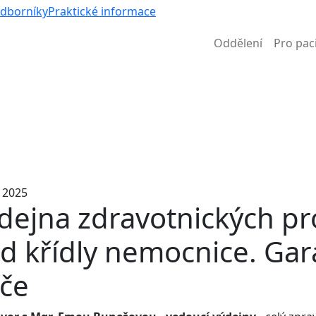
Víc než nem
odborníky
Praktické informace
Oddělení
Pro pac
Informace k částečné uzavírce ul. B. Němcové
. 2025
dejna zdravotnických p
d křídly nemocnice. Gar
če