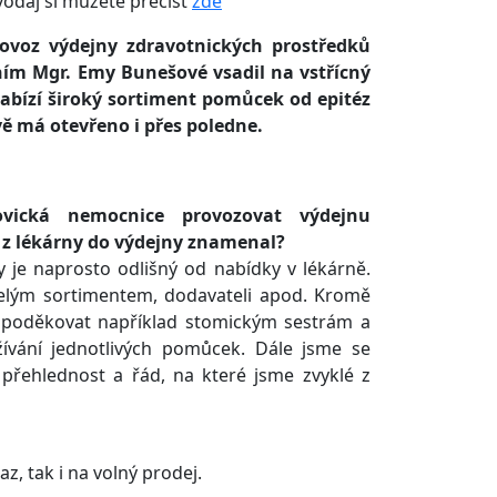
vodaj si můžete přečíst
zde
ovoz výdejny zdravotnických prostředků
ením Mgr. Emy Bunešové vsadil na vstřícný
nabízí široký sortiment pomůcek od epitéz
vě má otevřeno i přes poledne.
ovická nemocnice provozovat výdejnu
d z lékárny do výdejny znamenal?
 je naprosto odlišný od nabídky v lékárně.
elým sortimentem, dodavateli apod. Kromě
 poděkovat například stomickým sestrám a
žívání jednotlivých pomůcek. Dále jsme se
 přehlednost a řád, na které jsme zvyklé z
, tak i na volný prodej.