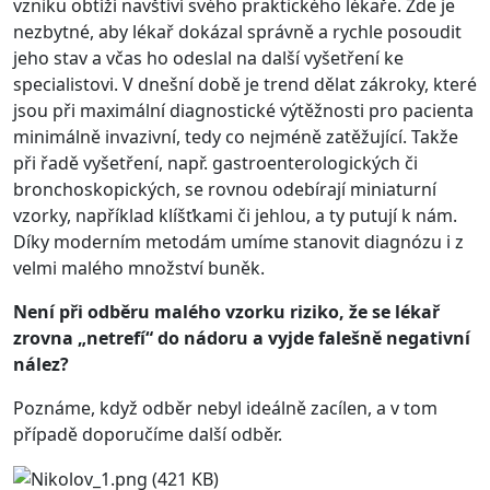
vzniku obtíží navštíví svého praktického lékaře. Zde je
nezbytné, aby lékař dokázal správně a rychle posoudit
jeho stav a včas ho odeslal na další vyšetření ke
specialistovi. V dnešní době je trend dělat zákroky, které
jsou při maximální diagnostické výtěžnosti pro pacienta
minimálně invazivní, tedy co nejméně zatěžující. Takže
při řadě vyšetření, např. gastroenterologických či
bronchoskopických, se rovnou odebírají miniaturní
vzorky, například klíšťkami či jehlou, a ty putují k nám.
Díky moderním metodám umíme stanovit diagnózu i z
velmi malého množství buněk.
Není při odběru malého vzorku riziko, že se lékař
zrovna „netrefí“ do nádoru a vyjde falešně negativní
nález?
Poznáme, když odběr nebyl ideálně zacílen, a v tom
případě doporučíme další odběr.