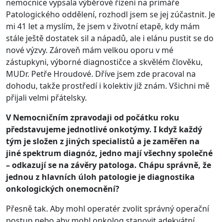
nemocnice vypsala výběrové řízení na primáře
Patologického oddělení, rozhodl jsem se jej zúčastnit. Je
mi 41 let a myslím, že jsem v životní etapě, kdy mám
stále ještě dostatek sil a nápadů, ale i elánu pustit se do
nové výzvy. Zároveň mám velkou oporu v mé
zástupkyni, výborné diagnostičce a skvělém člověku,
MUDr. Petře Hroudové. Dříve jsem zde pracoval na
dohodu, takže prostředí i kolektiv již znám. Všichni mě
přijali velmi přátelsky.
V Nemocničním zpravodaji od počátku roku
představujeme jednotlivé onkotýmy. I když každý
tým je složen z jiných specialistů a je zaměřen na
jiné spektrum diagnóz, jedno mají všechny společné
– odkazují se na závěry patologa. Chápu správně, že
jednou z hlavních úloh patologie je diagnostika
onkologických onemocnění?
Přesně tak. Aby mohl operatér zvolit správný operační
postup nebo aby mohl onkolog stanovit adekvátní