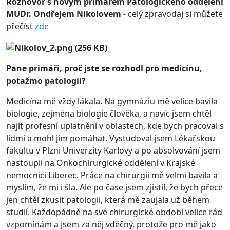
Rozhovor s novým primářem Patologického oddělení
MUDr. Ondřejem Nikolovem
- celý zpravodaj si můžete
přečíst
zde
Pane primáři, proč jste se rozhodl pro medicínu,
potažmo patologii?
Medicína mě vždy lákala. Na gymnáziu mě velice bavila
biologie, zejména biologie člověka, a navíc jsem chtěl
najít profesní uplatnění v oblastech, kde bych pracoval s
lidmi a mohl jim pomáhat. Vystudoval jsem Lékařskou
fakultu v Plzni Univerzity Karlovy a po absolvování jsem
nastoupil na Onkochirurgické oddělení v Krajské
nemocnici Liberec. Práce na chirurgii mě velmi bavila a
myslím, že mi i šla. Ale po čase jsem zjistil, že bych přece
jen chtěl zkusit patologii, která mě zaujala už během
studií. Každopádně na své chirurgické období velice rád
vzpomínám a jsem za něj vděčný, protože pro mě jako