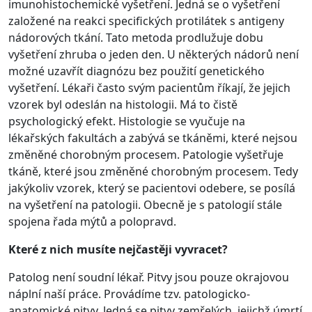
imunohistochemické vyšetření. Jedná se o vyšetření
založené na reakci specifických protilátek s antigeny
nádorových tkání. Tato metoda prodlužuje dobu
vyšetření zhruba o jeden den. U některých nádorů není
možné uzavřít diagnózu bez použití genetického
vyšetření. Lékaři často svým pacientům říkají, že jejich
vzorek byl odeslán na histologii. Má to čistě
psychologický efekt. Histologie se vyučuje na
lékařských fakultách a zabývá se tkáněmi, které nejsou
změněné chorobným procesem. Patologie vyšetřuje
tkáně, které jsou změněné chorobným procesem. Tedy
jakýkoliv vzorek, který se pacientovi odebere, se posílá
na vyšetření na patologii. Obecně je s patologií stále
spojena řada mýtů a polopravd.
Které z nich musíte nejčastěji vyvracet?
Patolog není soudní lékař. Pitvy jsou pouze okrajovou
náplní naší práce. Provádíme tzv. patologicko-
anatomické pitvy. Jedná se pitvy zemřelých, jejichž úmrtí