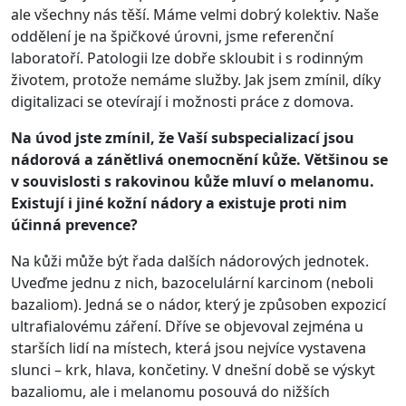
ale všechny nás těší. Máme velmi dobrý kolektiv. Naše
oddělení je na špičkové úrovni, jsme referenční
laboratoří. Patologii lze dobře skloubit i s rodinným
životem, protože nemáme služby. Jak jsem zmínil, díky
digitalizaci se otevírají i možnosti práce z domova.
Na úvod jste zmínil, že Vaší subspecializací jsou
nádorová a zánětlivá onemocnění kůže. Většinou se
v souvislosti s rakovinou kůže mluví o melanomu.
Existují i jiné kožní nádory a existuje proti nim
účinná prevence?
Na kůži může být řada dalších nádorových jednotek.
Uveďme jednu z nich, bazocelulární karcinom (neboli
bazaliom). Jedná se o nádor, který je způsoben expozicí
ultrafialovému záření. Dříve se objevoval zejména u
starších lidí na místech, která jsou nejvíce vystavena
slunci – krk, hlava, končetiny. V dnešní době se výskyt
bazaliomu, ale i melanomu posouvá do nižších