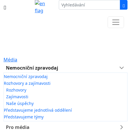
387 87 11 11
Informace k částečné uzavírce ul. B.
Němcové
Média
Nemocniční zpravodaj
Nemocniční zpravodaj
Rozhovory a zajímavosti
Rozhovory
Zajímavosti
Naše úspěchy
Představujeme jednotlivá oddělení
Představujeme týmy
Pro média