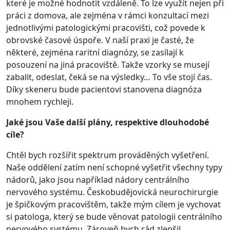
které je možné hodnotit vzdáleně. To lze využít nejen při
práci z domova, ale zejména v rámci konzultací mezi
jednotlivými patologickými pracovišti, což povede k
obrovské časové úspoře. V naší praxi je časté, že
některé, zejména raritní diagnózy, se zasílají k
posouzení na jiná pracoviště. Takže vzorky se musejí
zabalit, odeslat, čeká se na výsledky… To vše stojí čas.
Díky skeneru bude pacientovi stanovena diagnóza
mnohem rychleji.
Jaké jsou Vaše další plány, respektive dlouhodobé
cíle?
Chtěl bych rozšířit spektrum prováděných vyšetření.
Naše oddělení zatím není schopné vyšetřit všechny typy
nádorů, jako jsou například nádory centrálního
nervového systému. Českobudějovická neurochirurgie
je špičkovým pracovištěm, takže mým cílem je vychovat
si patologa, který se bude věnovat patologii centrálního
nervového systému. Zároveň bych rád zlepšil