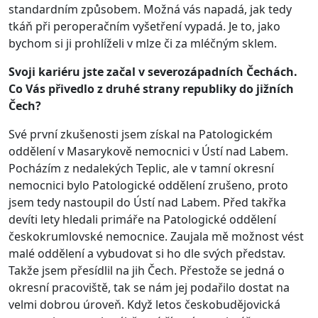
standardním způsobem. Možná vás napadá, jak tedy
tkáň při peroperačním vyšetření vypadá. Je to, jako
bychom si ji prohlíželi v mlze či za mléčným sklem.
Svoji kariéru jste začal v severozápadních Čechách.
Co Vás přivedlo z druhé strany republiky do jižních
Čech?
Své první zkušenosti jsem získal na Patologickém
oddělení v Masarykově nemocnici v Ústí nad Labem.
Pocházím z nedalekých Teplic, ale v tamní okresní
nemocnici bylo Patologické oddělení zrušeno, proto
jsem tedy nastoupil do Ústí nad Labem. Před takřka
devíti lety hledali primáře na Patologické oddělení
českokrumlovské nemocnice. Zaujala mě možnost vést
malé oddělení a vybudovat si ho dle svých představ.
Takže jsem přesídlil na jih Čech. Přestože se jedná o
okresní pracoviště, tak se nám jej podařilo dostat na
velmi dobrou úroveň. Když letos českobudějovická