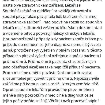
nastalo ve zdravotnickém zařízení. Lékaři ze
Soudnělékařského oddělení provádějí zdravotní a
soudní pitvy. Takže pitvají těla lidí, kteří zemřeli mimo
zdravotnické zařízení. Patologové na rozdíl od soudních
lékařů mají k dispozici veškerou lékařskou dokumentaci
a víceméně pitvou potvrzují nálezy klinických lékařů.
Jsou samozřejmě i případy, kdy pacient zemře krátce po
příjezdu do nemocnice. Jeho diagnóza nemusí být zcela
jasná, protože nebyl vyšetřen v plném rozsahu. V těchto
případech pitevní vyšetření ozřejmí diagnózu pacienta i
příčinu úmrtí. Příčinu úmrtí pacienta chce znát nejen
jeho ošetřující lékař, ale také nejbližší příbuzní pacienta.
Proto musíme umět s pozůstalými komunikovat a
srozumitelně jim vysvětlit příčinu úmrtí. Nejtěžší chvíle
zažíváme při komunikaci s rodiči, kterým zemřelo dítě.
Oproti soudním lékařům provádíme pitev mnohem
méně a díky pokrokům v medicíně a diagnostice se
jejich počty pořád snižují. Většinu naší pracovní náplně