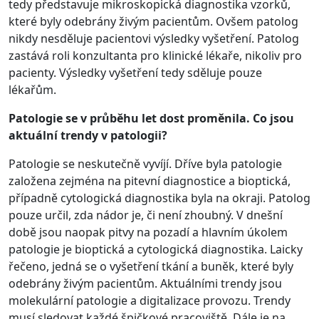
tedy představuje mikroskopická diagnostika vzorků,
které byly odebrány živým pacientům. Ovšem patolog
nikdy nesděluje pacientovi výsledky vyšetření. Patolog
zastává roli konzultanta pro klinické lékaře, nikoliv pro
pacienty. Výsledky vyšetření tedy sděluje pouze
lékařům.
Patologie se v průběhu let dost proměnila. Co jsou
aktuální trendy v patologii?
Patologie se neskutečně vyvíjí. Dříve byla patologie
založena zejména na pitevní diagnostice a bioptická,
případně cytologická diagnostika byla na okraji. Patolog
pouze určil, zda nádor je, či není zhoubný. V dnešní
době jsou naopak pitvy na pozadí a hlavním úkolem
patologie je bioptická a cytologická diagnostika. Laicky
řečeno, jedná se o vyšetření tkání a buněk, které byly
odebrány živým pacientům. Aktuálními trendy jsou
molekulární patologie a digitalizace provozu. Trendy
musí sledovat každé špičkové pracoviště. Dále je na