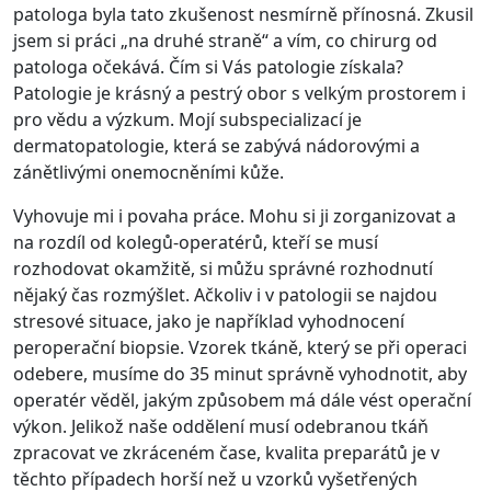
patologa byla tato zkušenost nesmírně přínosná. Zkusil
jsem si práci „na druhé straně“ a vím, co chirurg od
patologa očekává. Čím si Vás patologie získala?
Patologie je krásný a pestrý obor s velkým prostorem i
pro vědu a výzkum. Mojí subspecializací je
dermatopatologie, která se zabývá nádorovými a
zánětlivými onemocněními kůže.
Vyhovuje mi i povaha práce. Mohu si ji zorganizovat a
na rozdíl od kolegů-operatérů, kteří se musí
rozhodovat okamžitě, si můžu správné rozhodnutí
nějaký čas rozmýšlet. Ačkoliv i v patologii se najdou
stresové situace, jako je například vyhodnocení
peroperační biopsie. Vzorek tkáně, který se při operaci
odebere, musíme do 35 minut správně vyhodnotit, aby
operatér věděl, jakým způsobem má dále vést operační
výkon. Jelikož naše oddělení musí odebranou tkáň
zpracovat ve zkráceném čase, kvalita preparátů je v
těchto případech horší než u vzorků vyšetřených