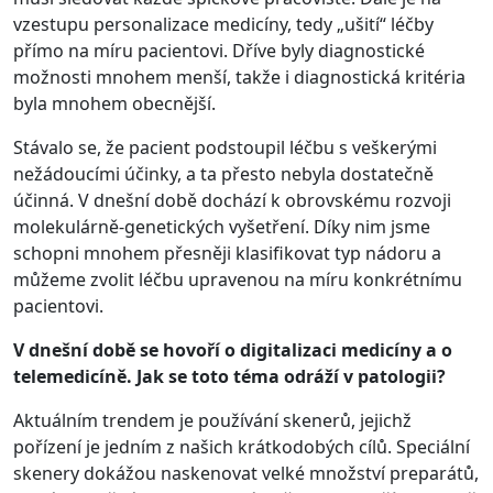
vzestupu personalizace medicíny, tedy „ušití“ léčby
přímo na míru pacientovi. Dříve byly diagnostické
možnosti mnohem menší, takže i diagnostická kritéria
byla mnohem obecnější.
Stávalo se, že pacient podstoupil léčbu s veškerými
nežádoucími účinky, a ta přesto nebyla dostatečně
účinná. V dnešní době dochází k obrovskému rozvoji
molekulárně-genetických vyšetření. Díky nim jsme
schopni mnohem přesněji klasifikovat typ nádoru a
můžeme zvolit léčbu upravenou na míru konkrétnímu
pacientovi.
V dnešní době se hovoří o digitalizaci medicíny a o
telemedicíně. Jak se toto téma odráží v patologii?
Aktuálním trendem je používání skenerů, jejichž
pořízení je jedním z našich krátkodobých cílů. Speciální
skenery dokážou naskenovat velké množství preparátů,