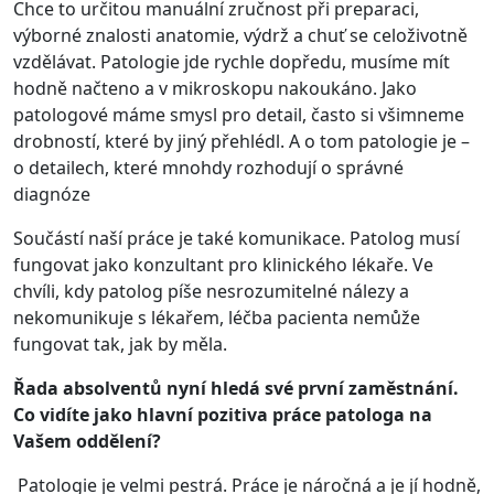
Chce to určitou manuální zručnost při preparaci,
výborné znalosti anatomie, výdrž a chuť se celoživotně
vzdělávat. Patologie jde rychle dopředu, musíme mít
hodně načteno a v mikroskopu nakoukáno. Jako
patologové máme smysl pro detail, často si všimneme
drobností, které by jiný přehlédl. A o tom patologie je –
o detailech, které mnohdy rozhodují o správné
diagnóze
Součástí naší práce je také komunikace. Patolog musí
fungovat jako konzultant pro klinického lékaře. Ve
chvíli, kdy patolog píše nesrozumitelné nálezy a
nekomunikuje s lékařem, léčba pacienta nemůže
fungovat tak, jak by měla.
Řada absolventů nyní hledá své první zaměstnání.
Co vidíte jako hlavní pozitiva práce patologa na
Vašem oddělení?
Patologie je velmi pestrá. Práce je náročná a je jí hodně,