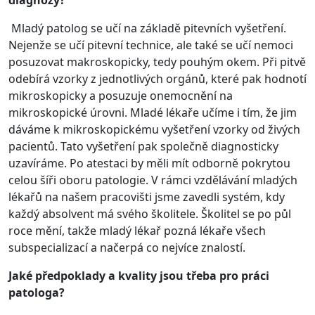
diagnózy?
Mladý patolog se učí na základě pitevních vyšetření.
Nejenže se učí pitevní technice, ale také se učí nemoci
posuzovat makroskopicky, tedy pouhým okem. Při pitvě
odebírá vzorky z jednotlivých orgánů, které pak hodnotí
mikroskopicky a posuzuje onemocnění na
mikroskopické úrovni. Mladé lékaře učíme i tím, že jim
dáváme k mikroskopickému vyšetření vzorky od živých
pacientů. Tato vyšetření pak společně diagnosticky
uzavíráme. Po atestaci by měli mít odborně pokrytou
celou šíři oboru patologie. V rámci vzdělávání mladých
lékařů na našem pracovišti jsme zavedli systém, kdy
každý absolvent má svého školitele. Školitel se po půl
roce mění, takže mladý lékař pozná lékaře všech
subspecializací a načerpá co nejvíce znalostí.
Jaké předpoklady a kvality jsou třeba pro práci
patologa?