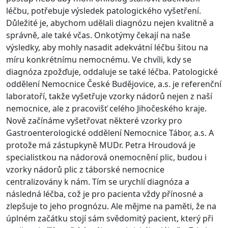
léčbu, potřebuje výsledek patologického vyšetření.
Důležité je, abychom udělali diagnózu nejen kvalitně a
správně, ale také včas. Onkotýmy čekají na naše
výsledky, aby mohly nasadit adekvátní léčbu šitou na
míru konkrétnímu nemocnému. Ve chvíli, kdy se
diagnóza zpožďuje, oddaluje se také léčba. Patologické
oddělení Nemocnice České Budějovice, a.s. je referenční
laboratoří, takže vyšetřuje vzorky nádorů nejen z naší
nemocnice, ale z pracovišť celého Jihočeského kraje.
Nově začínáme vyšetřovat některé vzorky pro
Gastroenterologické oddělení Nemocnice Tábor, a.s. A
protože má zástupkyně MUDr. Petra Hroudová je
specialistkou na nádorová onemocnění plic, budou i
vzorky nádorů plic z táborské nemocnice
centralizovány k nám. Tím se urychlí diagnóza a
následná léčba, což je pro pacienta vždy přínosné a
zlepšuje to jeho prognózu. Ale mějme na paměti, že na
úplném začátku stojí sám svědomitý pacient, který při