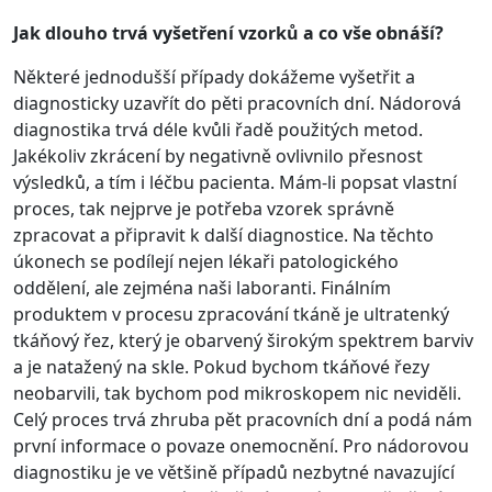
Jak dlouho trvá vyšetření vzorků a co vše obnáší?
Některé jednodušší případy dokážeme vyšetřit a
diagnosticky uzavřít do pěti pracovních dní. Nádorová
diagnostika trvá déle kvůli řadě použitých metod.
Jakékoliv zkrácení by negativně ovlivnilo přesnost
výsledků, a tím i léčbu pacienta. Mám-li popsat vlastní
proces, tak nejprve je potřeba vzorek správně
zpracovat a připravit k další diagnostice. Na těchto
úkonech se podílejí nejen lékaři patologického
oddělení, ale zejména naši laboranti. Finálním
produktem v procesu zpracování tkáně je ultratenký
tkáňový řez, který je obarvený širokým spektrem barviv
a je natažený na skle. Pokud bychom tkáňové řezy
neobarvili, tak bychom pod mikroskopem nic neviděli.
Celý proces trvá zhruba pět pracovních dní a podá nám
první informace o povaze onemocnění. Pro nádorovou
diagnostiku je ve většině případů nezbytné navazující