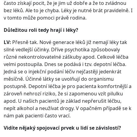
často získají pocit, že je jim už dobře a že to zvládnou
bez léků. Ale to je chyba. Léky je nutné brát pravidelně. I
v tomto může pomoci právě rodina.
Důležitou roli tedy hrají i léky?
LV:
Přesně tak. Nové generace léků již nemají léky tak
silné vedlejší účinky. Dříve psychotika způsobovaly
různé nekontrolovatelné záškuby apod. Celkově léčba
velmi postoupila. Dnes se podává i tzv. depotní léčba.
Jedná se o injekční podání léčiv nejčastěji jedenkrát
měsíčně. Účinné látky se uvolňují do organismu
postupně. Depotní léčba je pro pacienta komfortnější a
zároveň nehrozí riziko, že si zapomenou vzít pilulku
apod. U našich pacientů je základ nepřerušit léčbu,
nepít alkohol a neužívat drogy. V opačném případě se k
nám pak pacienti často vrací.
Vidíte nějaký spojovací prvek u lidí se závislostí?