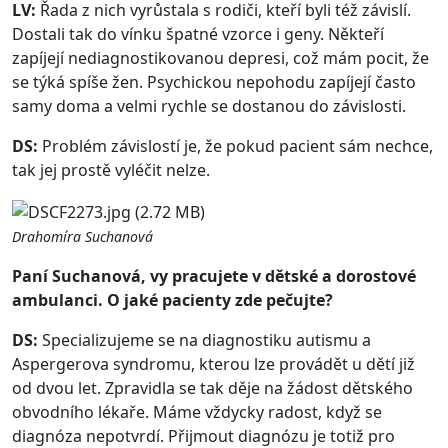
LV:
Řada z nich vyrůstala s rodiči, kteří byli též závislí.
Dostali tak do vínku špatné vzorce i geny. Někteří
zapíjejí nediagnostikovanou depresi, což mám pocit, že
se týká spíše žen. Psychickou nepohodu zapíjejí často
samy doma a velmi rychle se dostanou do závislosti.
DS:
Problém závislostí je, že pokud pacient sám nechce,
tak jej prostě vyléčit nelze.
Drahomíra Suchanová
Paní Suchanová, vy pracujete v dětské a dorostové
ambulanci. O jaké pacienty zde pečujte?
DS:
Specializujeme se na diagnostiku autismu a
Aspergerova syndromu, kterou lze provádět u dětí již
od dvou let. Zpravidla se tak děje na žádost dětského
obvodního lékaře. Máme vždycky radost, když se
diagnóza nepotvrdí. Přijmout diagnózu je totiž pro