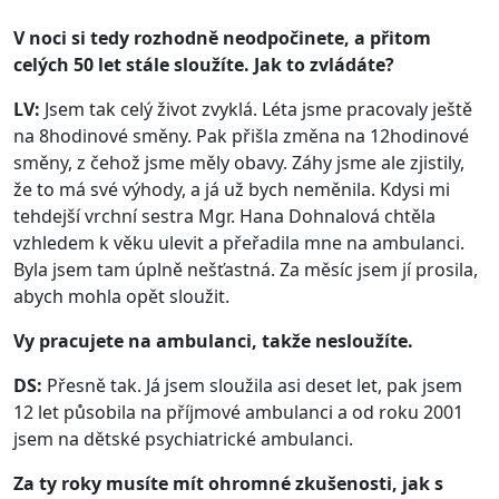
V noci si tedy rozhodně neodpočinete, a přitom
celých 50 let stále sloužíte. Jak to zvládáte?
LV:
Jsem tak celý život zvyklá. Léta jsme pracovaly ještě
na 8hodinové směny. Pak přišla změna na 12hodinové
směny, z čehož jsme měly obavy. Záhy jsme ale zjistily,
že to má své výhody, a já už bych neměnila. Kdysi mi
tehdejší vrchní sestra Mgr. Hana Dohnalová chtěla
vzhledem k věku ulevit a přeřadila mne na ambulanci.
Byla jsem tam úplně nešťastná. Za měsíc jsem jí prosila,
abych mohla opět sloužit.
Vy pracujete na ambulanci, takže nesloužíte.
DS:
Přesně tak. Já jsem sloužila asi deset let, pak jsem
12 let působila na příjmové ambulanci a od roku 2001
jsem na dětské psychiatrické ambulanci.
Za ty roky musíte mít ohromné zkušenosti, jak s