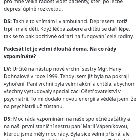
pro mne velká radost vidět pacienty, kteří po léčbě
depresí úplně rozkvetou.
DS:
Takhle to vnímám i v ambulanci. Depresemi totiž
trpí i malé děti. Když léčba zabere a dítěti se daří lépe,
tak se to pak pozitivně odrazí na fungování celé rodiny.
Padesát let je velmi dlouhá doma. Na co rády
vzpomínáte?
LV:
Určitě na nástup nové vrchní sestry Mgr. Hany
Dohnalové v roce 1999. Tehdy jsem již byla na pokraji
vyhoření. Paní vrchní byla velmi akční a chtěla, abychom
všechny vystudovaly specializaci Ošetřovatelství v
psychiatrii. To mi dodalo novou energii a věděla jsem, že
na psychiatrii už zůstanu.
DS:
Moc ráda vzpomínám na naše společné začátky a
na naši první staniční sestru paní Marii Vápeníkovou,
kterou jsme měly moc rády. Byla sice velmi přísná, ale