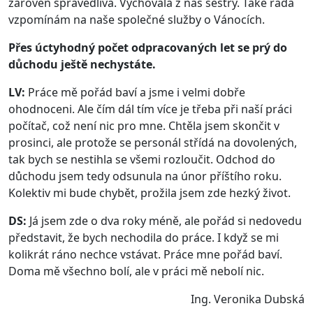
zároveň spravedlivá. Vychovala z nás sestry. Také ráda
vzpomínám na naše společné služby o Vánocích.
Přes úctyhodný počet odpracovaných let se prý do
důchodu ještě nechystáte.
LV:
Práce mě pořád baví a jsme i velmi dobře
ohodnoceni. Ale čím dál tím více je třeba při naší práci
počítač, což není nic pro mne. Chtěla jsem skončit v
prosinci, ale protože se personál střídá na dovolených,
tak bych se nestihla se všemi rozloučit. Odchod do
důchodu jsem tedy odsunula na únor příštího roku.
Kolektiv mi bude chybět, prožila jsem zde hezký život.
DS:
Já jsem zde o dva roky méně, ale pořád si nedovedu
představit, že bych nechodila do práce. I když se mi
kolikrát ráno nechce vstávat. Práce mne pořád baví.
Doma mě všechno bolí, ale v práci mě nebolí nic.
Ing. Veronika Dubská