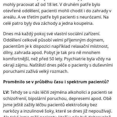
mohly pracovat až od 18 let. V druhém patře bylo
otevřené oddělení, pacienti mohli chodit i do zahrady v
areálu. A ve třetím patře byli pacienti s neurózami. Na
celé patro byly dva záchody a jedna koupelna.
Dnes má každý pokoj své vlastní sociální zařízení.
Oddělení celkově působí velmi příjemným dojmem,
pacientům je k dispozici například relaxační místnost,
dílny, zahrada apod. Pobyt je tak pro ně mnohem
komfortnější, než před 50 lety. Psychiatrie byla vždy na
okraji zájmu. Naštěstí dnes péče o pacienty s duševními
poruchami zažívá velký rozmach.
Proměnilo se v průběhu času i spektrum pacientů?
LV:
Tehdy se u nás léčili zejména alkoholici a pacienti se
schizofrenií, bipolární poruchou, depresemi apod. Obě
jsme ještě zažily léčbu pacientů elektrošoky bez
narkózy a inzulinové šoky, které se dnes již nepoužívají.