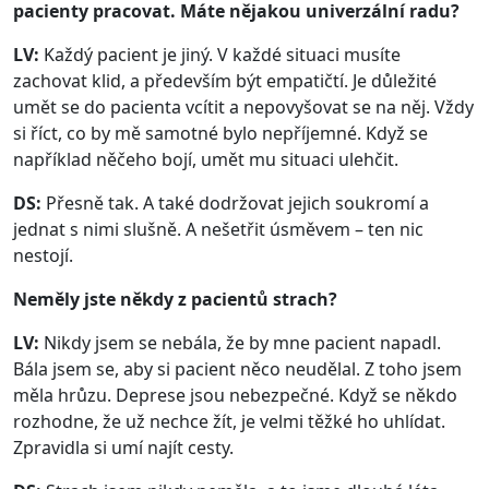
pacienty pracovat. Máte nějakou univerzální radu?
LV:
Každý pacient je jiný. V každé situaci musíte
zachovat klid, a především být empatičtí. Je důležité
umět se do pacienta vcítit a nepovyšovat se na něj. Vždy
si říct, co by mě samotné bylo nepříjemné. Když se
například něčeho bojí, umět mu situaci ulehčit.
DS:
Přesně tak. A také dodržovat jejich soukromí a
jednat s nimi slušně. A nešetřit úsměvem – ten nic
nestojí.
Neměly jste někdy z pacientů strach?
LV:
Nikdy jsem se nebála, že by mne pacient napadl.
Bála jsem se, aby si pacient něco neudělal. Z toho jsem
měla hrůzu. Deprese jsou nebezpečné. Když se někdo
rozhodne, že už nechce žít, je velmi těžké ho uhlídat.
Zpravidla si umí najít cesty.