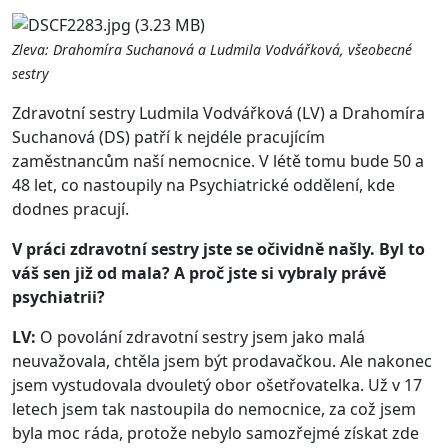
Zleva: Drahomíra Suchanová a Ludmila Vodvářková, všeobecné
sestry
Zdravotní sestry Ludmila Vodvářková (LV) a Drahomíra
Suchanová (DS) patří k nejdéle pracujícím
zaměstnancům naší nemocnice. V létě tomu bude 50 a
48 let, co nastoupily na Psychiatrické oddělení, kde
dodnes pracují.
V práci zdravotní sestry jste se očividně našly. Byl to
váš sen již od mala? A proč jste si vybraly právě
psychiatrii?
LV:
O povolání zdravotní sestry jsem jako malá
neuvažovala, chtěla jsem být prodavačkou. Ale nakonec
jsem vystudovala dvouletý obor ošetřovatelka. Už v 17
letech jsem tak nastoupila do nemocnice, za což jsem
byla moc ráda, protože nebylo samozřejmé získat zde