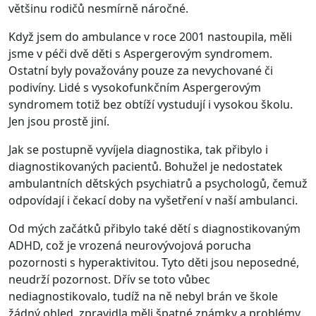
většinu rodičů nesmírně náročné.
Když jsem do ambulance v roce 2001 nastoupila, měli
jsme v péči dvě děti s Aspergerovým syndromem.
Ostatní byly považovány pouze za nevychované či
podivíny. Lidé s vysokofunkčním Aspergerovým
syndromem totiž bez obtíží vystudují i vysokou školu.
Jen jsou prostě jiní.
Jak se postupně vyvíjela diagnostika, tak přibylo i
diagnostikovaných pacientů. Bohužel je nedostatek
ambulantních dětských psychiatrů a psychologů, čemuž
odpovídají i čekací doby na vyšetření v naší ambulanci.
Od mých začátků přibylo také dětí s diagnostikovaným
ADHD, což je vrozená neurovývojová porucha
pozornosti s hyperaktivitou. Tyto děti jsou neposedné,
neudrží pozornost. Dřív se toto vůbec
nediagnostikovalo, tudíž na ně nebyl brán ve škole
žádný ohled, zpravidla měli špatné známky a problémy