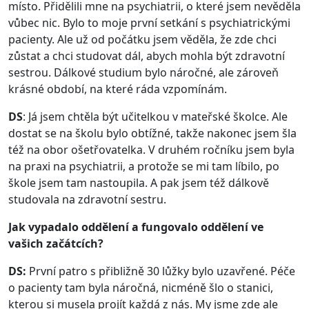
místo. Přidělili mne na psychiatrii, o které jsem nevěděla
vůbec nic. Bylo to moje první setkání s psychiatrickými
pacienty. Ale už od počátku jsem věděla, že zde chci
zůstat a chci studovat dál, abych mohla být zdravotní
sestrou. Dálkové studium bylo náročné, ale zároveň
krásné období, na které ráda vzpomínám.
DS
: Já jsem chtěla být učitelkou v mateřské školce. Ale
dostat se na školu bylo obtížné, takže nakonec jsem šla
též na obor ošetřovatelka. V druhém ročníku jsem byla
na praxi na psychiatrii, a protože se mi tam líbilo, po
škole jsem tam nastoupila. A pak jsem též dálkově
studovala na zdravotní sestru.
Jak vypadalo oddělení a fungovalo oddělení ve
vašich začátcích?
DS:
První patro s přibližně 30 lůžky bylo uzavřené. Péče
o pacienty tam byla náročná, nicméně šlo o stanici,
kterou si musela projít každá z nás. My jsme zde ale