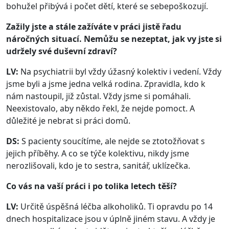
bohužel přibývá i počet dětí, které se sebepoškozují.
Zažily jste a stále zažíváte v práci jistě řadu
náročných situací. Nemůžu se nezeptat, jak vy jste si
udržely své duševní zdraví?
LV:
Na psychiatrii byl vždy úžasný kolektiv i vedení. Vždy
jsme byli a jsme jedna velká rodina. Zpravidla, kdo k
nám nastoupil, již zůstal. Vždy jsme si pomáhali.
Neexistovalo, aby někdo řekl, že nejde pomoct. A
důležité je nebrat si práci domů.
DS:
S pacienty soucítíme, ale nejde se ztotožňovat s
jejich příběhy. A co se týče kolektivu, nikdy jsme
nerozlišovali, kdo je to sestra, sanitář, uklízečka.
Co vás na vaší práci i po tolika letech těší?
LV:
Určitě úspěšná léčba alkoholiků. Ti opravdu po 14
dnech hospitalizace jsou v úplně jiném stavu. A vždy je