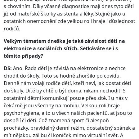
s chováním. Díky včasné diagnostice mají dnes tyto děti
již od mateřské školky asistenta a léky. Stejně jako u
ostatních onemocnění zde velkou roli hraje i důslednost
rodičů.
Velkým tématem dneška je také závislost dětí na
elektronice a sociálních sítích. Setkáváte se i s
těmito případy?
DS:
Ano. Řada dětí je závislá na elektronice a nechce
chodit do školy. Toto se hodně zhoršilo po covidu.
Denně nám volají rodiče dětí, kteří neví, jak dostat děti
do školy. Dítě by chtělo být doma, nikam nechodit. S
ostatními dětmi komunikují pouze přes sítě. I u nás v
čekárně jsou všechny na mobilu. Velkou roli hraje
psychohygiena, a to u všech našich pacientů, ať jsou to
dospělí či děti. Což znamená sport či alespoň
procházky, pravidelný denní režim, dostatečný spánek a
mít nějakou zálibu či koníček mimo virtuální svět. A