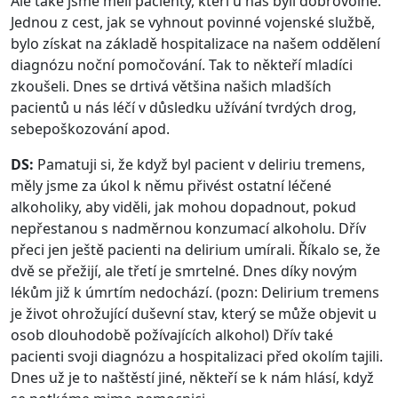
Ale také jsme měli pacienty, kteří u nás byli dobrovolně.
Jednou z cest, jak se vyhnout povinné vojenské službě,
bylo získat na základě hospitalizace na našem oddělení
diagnózu noční pomočování. Tak to někteří mladíci
zkoušeli. Dnes se drtivá většina našich mladších
pacientů u nás léčí v důsledku užívání tvrdých drog,
sebepoškozování apod.
DS:
Pamatuji si, že když byl pacient v deliriu tremens,
měly jsme za úkol k němu přivést ostatní léčené
alkoholiky, aby viděli, jak mohou dopadnout, pokud
nepřestanou s nadměrnou konzumací alkoholu. Dřív
přeci jen ještě pacienti na delirium umírali. Říkalo se, že
dvě se přežijí, ale třetí je smrtelné. Dnes díky novým
lékům již k úmrtím nedochází. (pozn: Delirium tremens
je život ohrožující duševní stav, který se může objevit u
osob dlouhodobě požívajících alkohol) Dřív také
pacienti svoji diagnózu a hospitalizaci před okolím tajili.
Dnes už je to naštěstí jiné, někteří se k nám hlásí, když