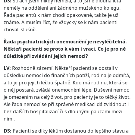
DS:
Strach jsem nikdy neměla, a to jsme dlouhá léta
neměly na oddělení ani žádného mužského kolegu.
Řada pacientů k nám chodí opakovaně, takže je už
známe. A musím říct, že vždycky se k nám pacienti
chovali slušně.
Řada psychiatrických onemocnění je nevyléčitelná.
Někteří pacienti se proto k vám i vrací. Co je pro ně
důležité při zvládání jejich nemoci?
LV:
Rozhodně zázemí. Někteří pacienti se dostali v
důsledku nemoci do finančních potíží, rodina je odmítá,
a to je pro jejich léčbu špatně. Kdo má rodinu, která se
o něj postará, zvládá onemocnění lépe. Duševní nemoc
je omezením na celý život, pro pacienty je to těžký život.
Ale řada nemocí se při správné medikaci dá zvládnout i
bez dalších hospitalizací či s dlouhými pauzami mezi
nimi.
DS:
Pacienti se díky lékům dostanou do lepšího stavu a