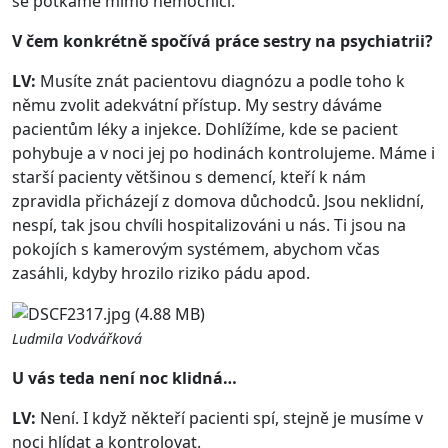
se potkáme mimo nemocnici.
V čem konkrétně spočívá práce sestry na psychiatrii?
LV:
Musíte znát pacientovu diagnózu a podle toho k
němu zvolit adekvátní přístup. My sestry dáváme
pacientům léky a injekce. Dohlížíme, kde se pacient
pohybuje a v noci jej po hodinách kontrolujeme. Máme i
starší pacienty většinou s demencí, kteří k nám
zpravidla přicházejí z domova důchodců. Jsou neklidní,
nespí, tak jsou chvíli hospitalizováni u nás. Ti jsou na
pokojích s kamerovým systémem, abychom včas
zasáhli, kdyby hrozilo riziko pádu apod.
Ludmila Vodvářková
U vás teda není noc klidná…
LV:
Není. I když někteří pacienti spí, stejně je musíme v
noci hlídat a kontrolovat.