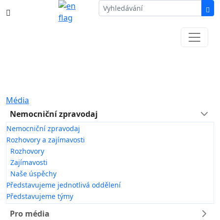
387 87 11 11
Informace k částečné uzavírce ul. B.
Němcové
Média
Nemocniční zpravodaj
Nemocniční zpravodaj
Rozhovory a zajímavosti
Rozhovory
Zajímavosti
Naše úspěchy
Představujeme jednotlivá oddělení
Představujeme týmy
Pro média