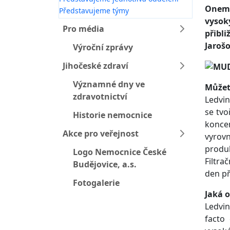
Onemoc
Představujeme týmy
vysok
Pro média
přibli
Jaroš
Výroční zprávy
Jihočeské zdraví
Významné dny ve
Můžete
zdravotnictví
Ledvin
se tvo
Historie nemocnice
koncen
Akce pro veřejnost
vyrovn
produk
Logo Nemocnice České
Filtra
Budějovice, a.s.
den př
Fotogalerie
Jaká o
Ledvi
facto 