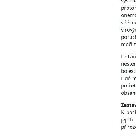
vysoké
proto 
onemoc
většin
virový
poruc
moči 
Ledvin
nester
bolest
Lidé m
potřeb
obsaho
Zasta
K poch
jejic
přiroz