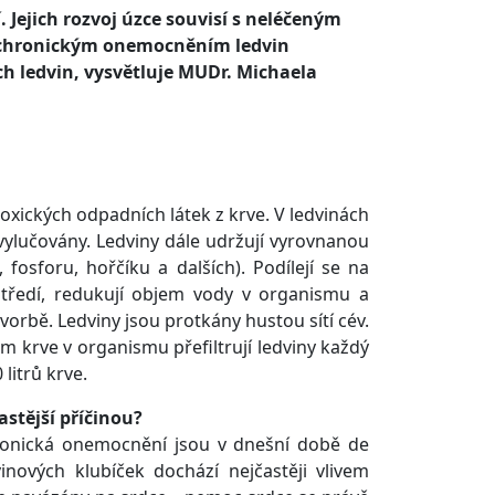
Jejich rozvoj úzce souvisí s neléčeným
í chronickým onemocněním ledvin
ch ledvin, vysvětluje MUDr. Michaela
toxických odpadních látek z krve. V ledvinách
vylučovány. Ledviny dále udržují vyrovnanou
 fosforu, hořčíku a dalších). Podílejí se na
ostředí, redukují objem vody v organismu a
vorbě. Ledviny jsou protkány hustou sítí cév.
jem krve v organismu přefiltrují ledviny každý
litrů krve.
stější příčinou?
ronická onemocnění jsou v dnešní době de
inových klubíček dochází nejčastěji vlivem