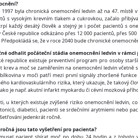
ocnění?
 1997 byla chronická onemocnění ledvin až na 47. místě v 
tů s vysokým krevním tlakem a cukrovkou, začalo přibýva
rpí každý desátý člověk a stejný je i počet pacientů s o
 České republice odkázáno přes 12 000 pacientů, přes 500
. Předpokládá se, že v roce 2040 bude chronické onemocnění
žné odhalit počáteční stádia onemocnění ledvin v rámci 
é republice existuje preventivní program pro osoby starš
it krev a moč se zaměřením na onemocnění ledvin včetně st
bílkovina v moči patří mezi první signály zhoršené funkce
ého kardiovaskulárního rizika, který ukazuje, že takový č
 jako je např. akutní infarkt myokardu či cévní mozková příh
ti, u kterých existuje zvýšené riziko onemocnění ledvin, 
tonici), diabetici, pacienti se srdečními arytmiemi nebo p
šetřováni jedenkrát ročně.
ročná jsou tato vyšetření pro pacienta?
musel pacient sbírat moč po dobu 24 hodin a z tohoto vz