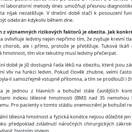
ní laboratorní metody dnes umožňují přesnou diagnostiku
ta nijak nezatěžuje. V dnešní době stačí k posouzení fun
být odebrán kdykoliv během dne.
m z významných rizikových faktorů je obezita. Jak konkr
a ovlivňuje ledviny nejen nepřímo tím, že zvyšuje krevní tl
h chorob, ale i přímo, protože je přetěžuje. Tuková tkáň
á hmotnost, tím více tekutiny musí ledviny přečerpat.
ní době je již dostupná řada léků na obezitu, které jsou z
vní vliv na funkci ledvin. Pokud člověk zhubne, velmi čast
byla-li samozřejmě vstupně přítomna, a tím se prodlouží i ži
a je jednou z hlavních a bohužel stále častějších kontr
tami indexu tělesné hmotnosti (BMI) nad 35 nemohou bý
mu. Pro pacienty v tomto stádiu onemocnění je bohužel re
lní tělesná hmotnost a fyzická kondice nejsou důležité je
ako předpoklad zvládnutí náročných chirurgických zákrok
vlivnit životním stylem.