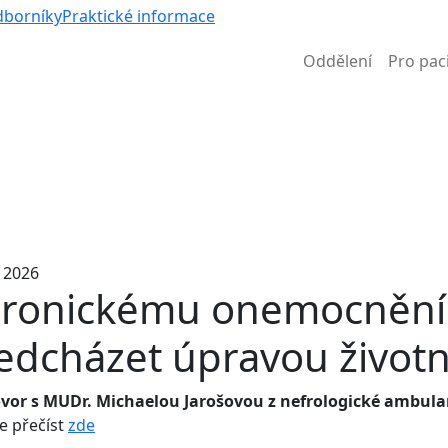
Víc než 
dborníky
Praktické informace
Oddělení
Pro pac
Informace k částečné uzavírce ul. B. Němcové
. 2026
ronickému onemocnění l
edcházet úpravou životn
vor s MUDr. Michaelou Jarošovou z nefrologické ambulan
e přečíst
zde