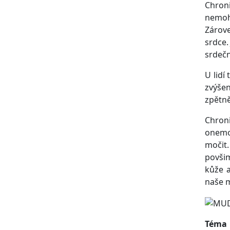
Chroni
nemoho
Zárove
srdce.
srdečn
U lidí
zvýšen
zpětně
Chron
onemoc
močit
povšim
kůže a
naše m
Téma 