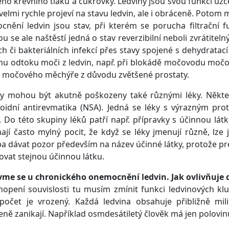
ho krevního tlaku a cukrovky. Ledviny jsou svou funkcí úz
velmi rychle projeví na stavu ledvin, ale i obráceně. Potom 
nění ledvin jsou stav, při kterém se porucha filtrační f
ou se ale naštěstí jedná o stav reverzibilní neboli zvrátite
ch či bakteriálních infekcí přes stavy spojené s dehydrata
hu odtoku moči z ledvin, např. při blokádě močovodu m
z močového měchýře z důvodu zvětšené prostaty.
y mohou být akutně poškozeny také různými léky. Některé
oidní antirevmatika (NSA). Jedná se léky s výrazným pro
. Do této skupiny léků patří např. přípravky s účinnou látk
ají často mylný pocit, že když se léky jmenují různě, lze
a dávat pozor především na název účinné látky, protože 
vat stejnou účinnou látku.
vme se u chronického onemocnění ledvin. Jak ovlivňuje
opení souvislosti tu musím zmínit funkci ledvinových klubíč
h počet je vrozený. Každá ledvina obsahuje přibližně m
eně zanikají. Například osmdesátiletý člověk má jen polovin