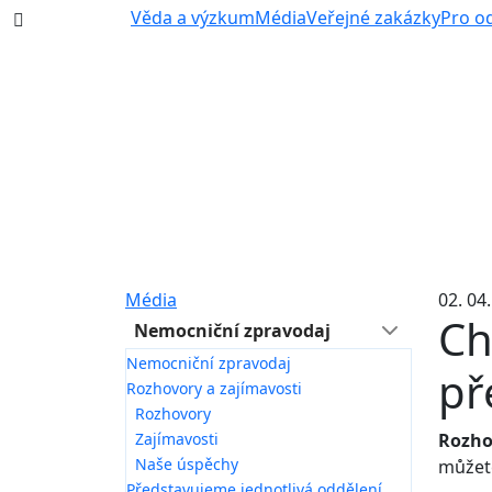
387 87 11 11
Věda a výzkum
Média
Veřejné zakázky
Pro o
Média
02. 04
Ch
Nemocniční zpravodaj
Nemocniční zpravodaj
př
Rozhovory a zajímavosti
Rozhovory
Zajímavosti
Rozho
Naše úspěchy
můžet
Představujeme jednotlivá oddělení