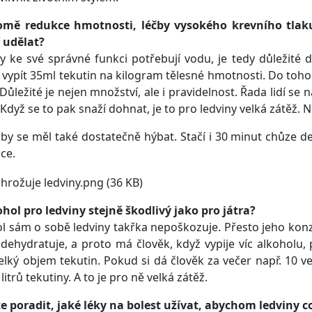
omě redukce hmotnosti, léčby vysokého krevního tlak
 udělat?
y ke své správné funkci potřebují vodu, je tedy důležité 
vypít 35ml tekutin na kilogram tělesné hmotnosti. Do toho
Důležité je nejen množství, ale i pravidelnost. Řada lidí se 
. Když se to pak snaží dohnat, je to pro ledviny velká zátěž. 
by se měl také dostatečně hýbat. Stačí i 30 minut chůze d
ce.
ohol pro ledviny stejně škodlivý jako pro játra?
l sám o sobě ledviny takřka nepoškozuje. Přesto jeho kon
 dehydratuje, a proto má člověk, když vypije víc alkoholu
elký objem tekutin. Pokud si dá člověk za večer např. 10 v
litrů tekutiny. A to je pro ně velká zátěž.
 poradit, jaké léky na bolest užívat, abychom ledviny co