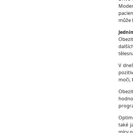
Moder
pacien
může 
Jední
Obezit
dalšíc
tělesn
V dneš
poziti
moči, 
Obezit
hodno
progra
Optimá
také j
míry o