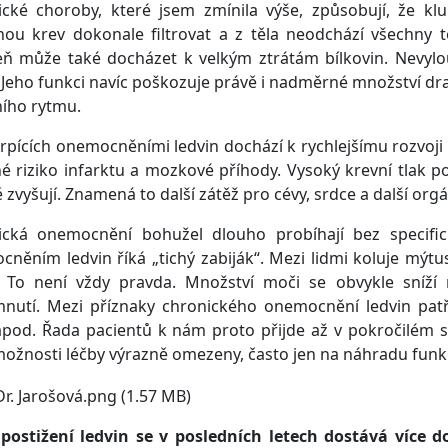
cké choroby, které jsem zmínila výše, způsobují, že klu
u krev dokonale filtrovat a z těla neodchází všechny to
ň může také docházet k velkým ztrátám bílkovin. Nevylou
 Jeho funkci navíc poškozuje právě i nadměrné množství dra
ího rytmu.
 trpících onemocněními ledvin dochází k rychlejšímu rozvoji 
é riziko infarktu a mozkové příhody. Vysoký krevní tlak 
 zvyšují. Znamená to další zátěž pro cévy, srdce a další orgá
ická onemocnění bohužel dlouho probíhají bez specific
něním ledvin říká „tichý zabiják“. Mezi lidmi koluje mýtu
. To není vždy pravda. Množství moči se obvykle sníží
nutí. Mezi příznaky chronického onemocnění ledvin patří
pod. Řada pacientů k nám proto přijde až v pokročilém s
ožnosti léčby výrazně omezeny, často jen na náhradu funkce
postižení ledvin se v posledních letech dostává více d