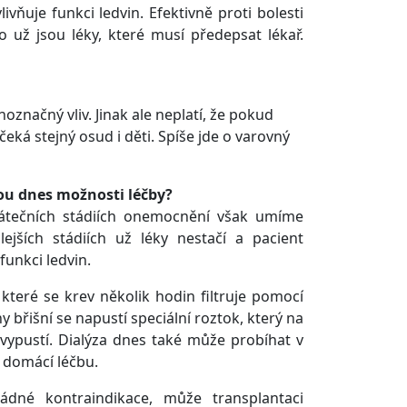
ňuje funkci ledvin. Efektivně proti bolesti
 už jsou léky, které musí předepsat lékař.
označný vliv. Jinak ale neplatí, že pokud
čeká stejný osud i děti. Spíše jde o varovný
sou dnes možnosti léčby?
čátečních stádiích onemocnění však umíme
ejších stádiích už léky nestačí a pacient
 funkci ledvin.
které se krev několik hodin filtruje pomocí
y břišní se napustí speciální roztok, který na
 vypustí. Dialýza dnes také může probíhat v
o domácí léčbu.
ádné kontraindikace, může transplantaci