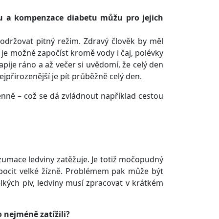
u a kompenzace diabetu můžu pro jejich
dodržovat pitný režim. Zdravý člověk by měl
 je možné započíst kromě vody i čaj, polévky
napije ráno a až večer si uvědomí, že celý den
Nejpřirozenější je pít průběžně celý den.
enně – což se dá zvládnout například cestou
zumace ledviny zatěžuje. Je totiž močopudný
, pocit velké žízně. Problémem pak může být
elkých piv, ledviny musí zpracovat v krátkém
 nejméně zatížili?