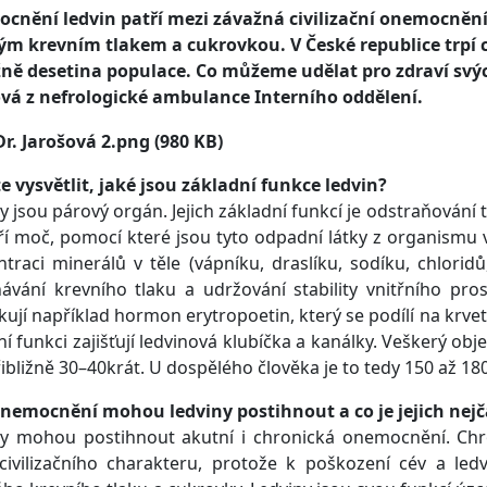
nění ledvin patří mezi závažná civilizační onemocnění. 
ým krevním tlakem a cukrovkou. V České republice trp
žně desetina populace. Co můžeme udělat pro zdraví svý
ová z nefrologické ambulance Interního oddělení.
 vysvětlit, jaké jsou základní funkce ledvin?
y jsou párový orgán. Jejich základní funkcí je odstraňování 
ří moč, pomocí které jsou tyto odpadní látky z organismu 
traci minerálů v těle (vápníku, draslíku, sodíku, chloridů,
ávání krevního tlaku a udržování stability vnitřního pr
ují například hormon erytropoetin, který se podílí na krvet
ční funkci zajišťují ledvinová klubíčka a kanálky. Veškerý ob
ibližně 30–40krát. U dospělého člověka je to tedy 150 až 180 
nemocnění mohou ledviny postihnout a co je jejich nejča
ny mohou postihnout akutní i chronická onemocnění. Ch
civilizačního charakteru, protože k poškození cév a ledv