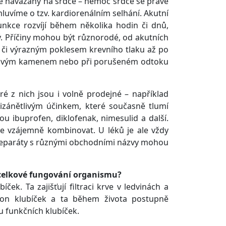
ce navázány na srdce – nemoc srdce se právě
mluvíme o tzv. kardiorenálním selhání. Akutní
unkce rozvíjí během několika hodin či dnů,
lný. Příčiny mohou být různorodé, od akutních
cí či výrazným poklesem krevního tlaku až po
očovým kamenem nebo při porušeném odtoku
 z nich jsou i volně prodejné – například
tizánětlivým účinkem, které současně tlumí
ou ibuprofen, diklofenak, nimesulid a další.
 je vzájemně kombinovat. U léků je ale vždy
preparáty s různými obchodními názvy mohou
 celkové fungování organismu?
ek. Ta zajišťují filtraci krve v ledvinách a
ilion klubíček a ta během života postupně
u funkčních klubíček.