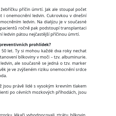
žebříčku příčin úmrtí. Jak ale stoupal počet
t i onemocnění ledvin. Cukrovkou v dnešní
nemocněním ledvin. Na dialýzu je v současné
 pacientů ročně pak podstoupí transplantaci
 ledvin pátou nejčastější příčinou úmrtí.
preventivních prohlídek?
í 50 let. Ty si mohou každé dva roky nechat
anovení bílkoviny v moči – tzv. albuminurie.
 ledvin, ale současně se jedná o tzv. marker
lověk je ve zvýšeném riziku onemocnění srdce
oda.
což jsou právě lidé s vysokým krevním tlakem
acienti po cévních mozkových příhodách, jsou
orku lékaři vyhodnocovali ztrátu bílkovin.