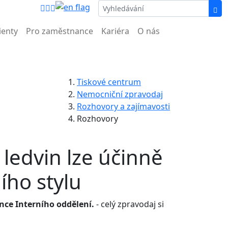
nemocnice.
ienty
Pro zaměstnance
Kariéra
O nás
Tiskové centrum
Nemocniční zpravodaj
Rozhovory a zajímavosti
Rozhovory
edvin lze účinně
ího stylu
ce Interního oddělení.
- celý zpravodaj si