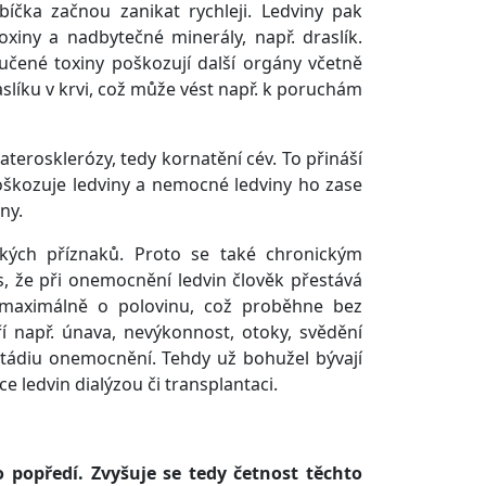
bíčka začnou zanikat rychleji. Ledviny pak
xiny a nadbytečné minerály, např. draslík.
čené toxiny poškozují další orgány včetně
slíku v krvi, což může vést např. k poruchám
aterosklerózy, tedy kornatění cév. To přináší
poškozuje ledviny a nemocné ledviny ho zase
ny.
kých příznaků. Proto se také chronickým
s, že při onemocnění ledvin člověk přestává
 maximálně o polovinu, což proběhne bez
 např. únava, nevýkonnost, otoky, svědění
tádiu onemocnění. Tehdy už bohužel bývají
 ledvin dialýzou či transplantaci.
o popředí. Zvyšuje se tedy četnost těchto