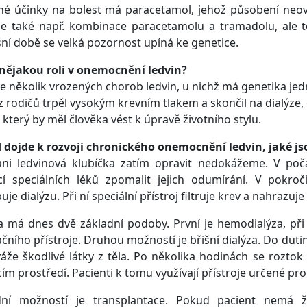
é účinky na bolest má paracetamol, jehož působení neovliv
e také např. kombinace paracetamolu a tramadolu, ale to
ní době se velká pozornost upíná ke genetice.
 nějakou roli v onemocnění ledvin?
je několik vrozených chorob ledvin, u nichž má genetika jedn
z rodičů trpěl vysokým krevním tlakem a skončil na dialýze, 
, který by měl člověka vést k úpravě životního stylu.
 dojde k rozvoji chronického onemocnění ledvin, jaké j
ani ledvinová klubíčka zatím opravit nedokážeme. V po
 speciálních léků zpomalit jejich odumírání. V pokročil
uje dialýzu. Při ní speciální přístroj filtruje krev a nahrazuje
a má dnes dvě základní podoby. První je hemodialýza, při 
ačního přístroje. Druhou možností je břišní dialýza. Do dutin
áže škodlivé látky z těla. Po několika hodinách se roztok
m prostředí. Pacienti k tomu využívají přístroje určené pr
dní možností je transplantace. Pokud pacient nemá ž