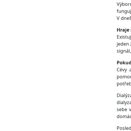
Výborn
funguj
V dneš
Hraje
Existu
jeden 
signál
Pokud
Cévy 
pomocí
potřeb
Dialýz
dialyz
sebe v
domácí
Posle