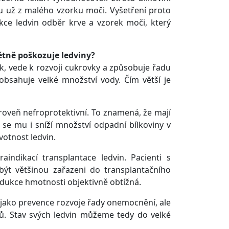
 už z malého vzorku moči. Vyšetření proto
kce ledvin odběr krve a vzorek moči, který
étně poškozuje ledviny?
ak, vede k rozvoji cukrovky a způsobuje řadu
 obsahuje velké množství vody. Čím větší je
ároveň nefroprotektivní. To znamená, že mají
o se mu i sníží množství odpadní bílkoviny v
votnost ledvin.
aindikací transplantace ledvin. Pacienti s
t většinou zařazeni do transplantačního
dukce hmotnosti objektivně obtížná.
n jako prevence rozvoje řady onemocnění, ale
ů. Stav svých ledvin můžeme tedy do velké