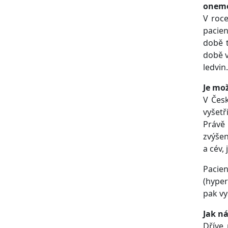
onem
V roce
pacien
době t
době v
ledvin
Je mo
V Česk
vyšetř
Právě 
zvýšen
a cév,
Pacien
(hyper
pak vy
Jak ná
Dříve 