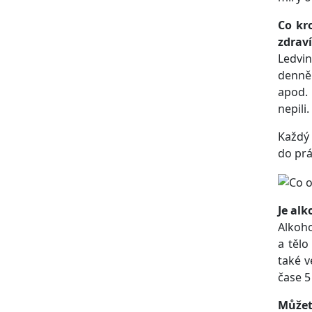
Co kr
zdraví
Ledvin
denně 
apod. 
nepili
Každý 
do prá
Je alk
Alkoho
a tělo
také v
čase 5 
Můžete