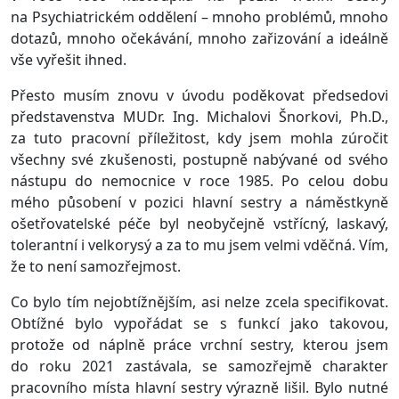
na Psychiatrickém oddělení – mnoho problémů, mnoho
dotazů, mnoho očekávání, mnoho zařizování a ideálně
vše vyřešit ihned.
Přesto musím znovu v úvodu poděkovat předsedovi
představenstva MUDr. Ing. Michalovi Šnorkovi, Ph.D.,
za tuto pracovní příležitost, kdy jsem mohla zúročit
všechny své zkušenosti, postupně nabývané od svého
nástupu do nemocnice v roce 1985. Po celou dobu
mého působení v pozici hlavní sestry a náměstkyně
ošetřovatelské péče byl neobyčejně vstřícný, laskavý,
tolerantní i velkorysý a za to mu jsem velmi vděčná. Vím,
že to není samozřejmost.
Co bylo tím nejobtížnějším, asi nelze zcela specifikovat.
Obtížné bylo vypořádat se s funkcí jako takovou,
protože od náplně práce vrchní sestry, kterou jsem
do roku 2021 zastávala, se samozřejmě charakter
pracovního místa hlavní sestry výrazně lišil. Bylo nutné