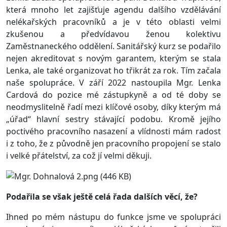
která mnoho let zajišťuje agendu dalšího vzdělávání
nelékařských pracovníků a je v této oblasti velmi
zkušenou a předvídavou ženou kolektivu
Zaměstnaneckého oddělení. Sanitářský kurz se podařilo
nejen akreditovat s novým garantem, kterým se stala
Lenka, ale také organizovat ho třikrát za rok. Tím začala
naše spolupráce. V září 2022 nastoupila Mgr. Lenka
Cardová do pozice mé zástupkyně a od té doby se
neodmyslitelně řadí mezi klíčové osoby, díky kterým má
„úřad“ hlavní sestry stávající podobu. Kromě jejího
poctivého pracovního nasazení a vlídnosti mám radost
i z toho, že z původně jen pracovního propojení se stalo
i velké přátelství, za což jí velmi děkuji.
Podařila se však ještě celá řada dalších věcí, že?
Ihned po mém nástupu do funkce jsme ve spolupráci