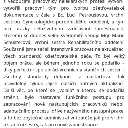
s vedoucími pracovníky nelékařských profesí vytvořili
vytvořili pracovní tým pro tvorbu ošetřovatelské
dokumentace v čele s Bc. Lucií Petroušovou, vrchní
sestrou Gynekologicko-porodnického oddělení, a tým
pro otázky celoživotního vzdělávání zaměstnanců,
kterému se dodnes velmi svědomitě věnuje Mgr. Marie
Schusterová, vrchní sestra Rehabilitačního oddělení.
Současně jsme začali intenzivně pracovat na aktualizaci
všech standardů ošetřovatelské péče. To byl velký
objem práce, ale během jednoho roku se podařilo –
díky perfektní spolupráci vrchních a staničních sester –
všechny standardy dokončit a nastartovat tak
pravidelný cyklus jejich dalších nutných aktualizací.
Další věc, po které se „volalo“ a kterou se podařila
změnit, bylo nastavení funkčního postupu pro
zapracování nově nastupujících pracovníků neboli
adaptačního procesu, dříve nazývaného nástupní praxe,
a to bez zbytečné administrativní zátěže jak pro vrchní
a staniční sestry, tak pro nové zaměstnance.