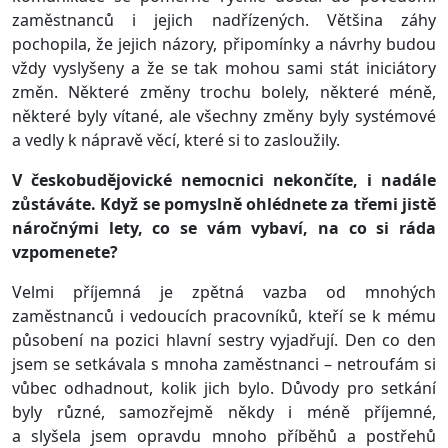
zaměstnanců i jejich nadřízených. Většina záhy
pochopila, že jejich názory, připomínky a návrhy budou
vždy vyslyšeny a že se tak mohou sami stát iniciátory
změn. Některé změny trochu bolely, některé méně,
některé byly vítané, ale všechny změny byly systémové
a vedly k nápravě věcí, které si to zasloužily.
V českobudějovické nemocnici nekončíte, i nadále
zůstáváte. Když se pomyslně ohlédnete za třemi jistě
náročnými lety, co se vám vybaví, na co si ráda
vzpomenete?
Velmi příjemná je zpětná vazba od mnohých
zaměstnanců i vedoucích pracovníků, kteří se k mému
působení na pozici hlavní sestry vyjadřují. Den co den
jsem se setkávala s mnoha zaměstnanci – netroufám si
vůbec odhadnout, kolik jich bylo. Důvody pro setkání
byly různé, samozřejmě někdy i méně příjemné,
a slyšela jsem opravdu mnoho příběhů a postřehů