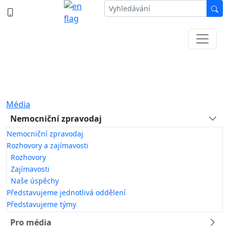
387 87 11 11
Informace k částečné uzavírce ul. B.
Němcové
Média
Nemocniční zpravodaj
Nemocniční zpravodaj
Rozhovory a zajímavosti
Rozhovory
Zajímavosti
Naše úspěchy
Představujeme jednotlivá oddělení
Představujeme týmy
Pro média