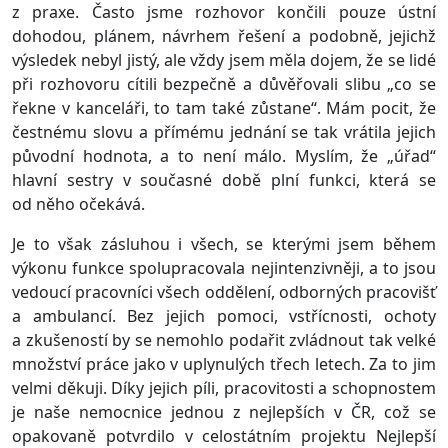
z praxe. Často jsme rozhovor končili pouze ústní
dohodou, plánem, návrhem řešení a podobně, jejichž
výsledek nebyl jistý, ale vždy jsem měla dojem, že se lidé
při rozhovoru cítili bezpečně a důvěřovali slibu „co se
řekne v kanceláři, to tam také zůstane“. Mám pocit, že
čestnému slovu a přímému jednání se tak vrátila jejich
původní hodnota, a to není málo. Myslím, že „úřad“
hlavní sestry v současné době plní funkci, která se
od něho očekává.
Je to však zásluhou i všech, se kterými jsem během
výkonu funkce spolupracovala nejintenzivněji, a to jsou
vedoucí pracovníci všech oddělení, odborných pracovišť
a ambulancí. Bez jejich pomoci, vstřícnosti, ochoty
a zkušeností by se nemohlo podařit zvládnout tak velké
množství práce jako v uplynulých třech letech. Za to jim
velmi děkuji. Díky jejich píli, pracovitosti a schopnostem
je naše nemocnice jednou z nejlepších v ČR, což se
opakovaně potvrdilo v celostátním projektu Nejlepší