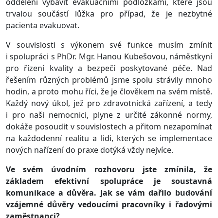
oddělení vybavit evakuačními podložkami, které jsou
trvalou součástí lůžka pro případ, že je nezbytné
pacienta evakuovat.
V souvislosti s výkonem své funkce musím zmínit
i spolupráci s PhDr. Mgr. Hanou Kubešovou, náměstkyní
pro řízení kvality a bezpečí poskytované péče. Nad
řešením různých problémů jsme spolu strávily mnoho
hodin, a proto mohu říci, že je člověkem na svém místě.
Každý nový úkol, jež pro zdravotnická zařízení, a tedy
i pro naši nemocnici, plyne z určité zákonné normy,
dokáže posoudit v souvislostech a přitom nezapomínat
na každodenní realitu a lidi, kterých se implementace
nových nařízení do praxe dotýká vždy nejvíce.
Ve svém úvodním rozhovoru jste zmínila, že
základem efektivní spolupráce je soustavná
komunikace a důvěra. Jak se vám dařilo budování
vzájemné důvěry vedoucími pracovníky i řadovými
zaměstnanci?