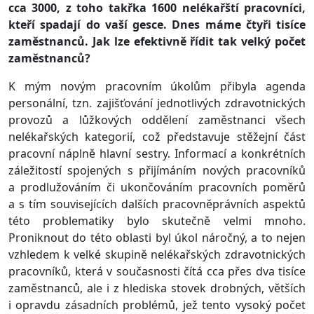
cca 3000, z toho takřka 1600 nelékařští pracovníci,
kteří spadají do vaší gesce. Dnes máme čtyři tisíce
zaměstnanců. Jak lze efektivně řídit tak velký počet
zaměstnanců?
K mým novým pracovním úkolům přibyla agenda
personální, tzn. zajišťování jednotlivých zdravotnických
provozů a lůžkových oddělení zaměstnanci všech
nelékařských kategorií, což představuje stěžejní část
pracovní náplně hlavní sestry. Informací a konkrétních
záležitostí spojených s přijímáním nových pracovníků
a prodlužováním či ukončováním pracovních poměrů
a s tím souvisejících dalších pracovněprávních aspektů
této problematiky bylo skutečně velmi mnoho.
Proniknout do této oblasti byl úkol náročný, a to nejen
vzhledem k velké skupině nelékařských zdravotnických
pracovníků, která v současnosti čítá cca přes dva tisíce
zaměstnanců, ale i z hlediska stovek drobných, větších
i opravdu zásadních problémů, jež tento vysoký počet