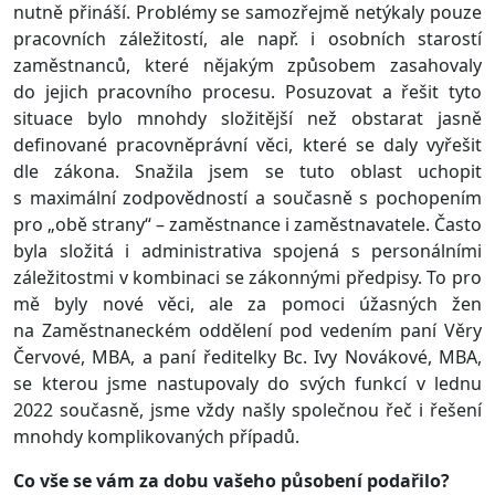
nutně přináší. Problémy se samozřejmě netýkaly pouze
pracovních záležitostí, ale např. i osobních starostí
zaměstnanců, které nějakým způsobem zasahovaly
do jejich pracovního procesu. Posuzovat a řešit tyto
situace bylo mnohdy složitější než obstarat jasně
definované pracovněprávní věci, které se daly vyřešit
dle zákona. Snažila jsem se tuto oblast uchopit
s maximální zodpovědností a současně s pochopením
pro „obě strany“ – zaměstnance i zaměstnavatele. Často
byla složitá i administrativa spojená s personálními
záležitostmi v kombinaci se zákonnými předpisy. To pro
mě byly nové věci, ale za pomoci úžasných žen
na Zaměstnaneckém oddělení pod vedením paní Věry
Červové, MBA, a paní ředitelky Bc. Ivy Novákové, MBA,
se kterou jsme nastupovaly do svých funkcí v lednu
2022 současně, jsme vždy našly společnou řeč i řešení
mnohdy komplikovaných případů.
Co vše se vám za dobu vašeho působení podařilo?