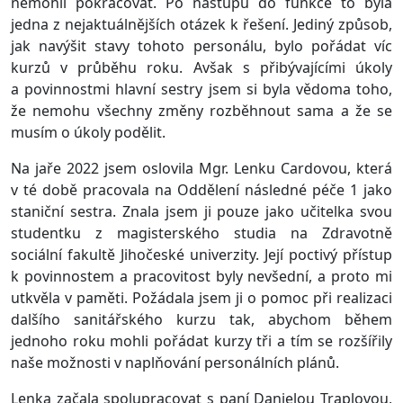
nemohli pokračovat. Po nástupu do funkce to byla
jedna z nejaktuálnějších otázek k řešení. Jediný způsob,
jak navýšit stavy tohoto personálu, bylo pořádat víc
kurzů v průběhu roku. Avšak s přibývajícími úkoly
a povinnostmi hlavní sestry jsem si byla vědoma toho,
že nemohu všechny změny rozběhnout sama a že se
musím o úkoly podělit.
Na jaře 2022 jsem oslovila Mgr. Lenku Cardovou, která
v té době pracovala na Oddělení následné péče 1 jako
staniční sestra. Znala jsem ji pouze jako učitelka svou
studentku z magisterského studia na Zdravotně
sociální fakultě Jihočeské univerzity. Její poctivý přístup
k povinnostem a pracovitost byly nevšední, a proto mi
utkvěla v paměti. Požádala jsem ji o pomoc při realizaci
dalšího sanitářského kurzu tak, abychom během
jednoho roku mohli pořádat kurzy tři a tím se rozšířily
naše možnosti v naplňování personálních plánů.
Lenka začala spolupracovat s paní Danielou Traplovou,