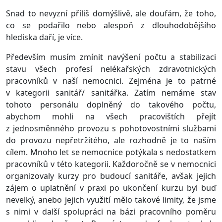
Snad to nevyzní příliš domýšlivě, ale doufám, že toho,
co se podařilo nebo alespoň z dlouhodobějšího
hlediska daří, je více.
Především musím zmínit navýšení počtu a stabilizaci
stavu všech profesí nelékařských zdravotnických
pracovníků v naší nemocnici. Zejména je to patrné
v kategorii sanitář/ sanitářka. Zatím nemáme stav
tohoto personálu doplněný do takového počtu,
abychom mohli na všech pracovištích přejít
z jednosměnného provozu s pohotovostními službami
do provozu nepřetržitého, ale rozhodně je to naším
cílem. Mnoho let se nemocnice potýkala s nedostatkem
pracovníků v této kategorii. Každoročně se v nemocnici
organizovaly kurzy pro budoucí sanitáře, avšak jejich
zájem o uplatnění v praxi po ukončení kurzu byl buď
nevelký, anebo jejich využití mělo takové limity, že jsme
s nimi v další spolupráci na bázi pracovního poměru