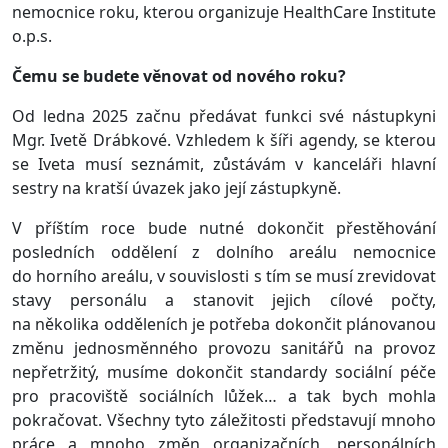
nemocnice roku, kterou organizuje HealthCare Institute
o.p.s.
Čemu se budete věnovat od nového roku?
Od ledna 2025 začnu předávat funkci své nástupkyni
Mgr. Ivetě Drábkové. Vzhledem k šíři agendy, se kterou
se Iveta musí seznámit, zůstávám v kanceláři hlavní
sestry na kratší úvazek jako její zástupkyně.
V příštím roce bude nutné dokončit přestěhování
posledních oddělení z dolního areálu nemocnice
do horního areálu, v souvislosti s tím se musí zrevidovat
stavy personálu a stanovit jejich cílové počty,
na několika odděleních je potřeba dokončit plánovanou
změnu jednosměnného provozu sanitářů na provoz
nepřetržitý, musíme dokončit standardy sociální péče
pro pracoviště sociálních lůžek… a tak bych mohla
pokračovat. Všechny tyto záležitosti představují mnoho
práce a mnoho změn organizačních, personálních