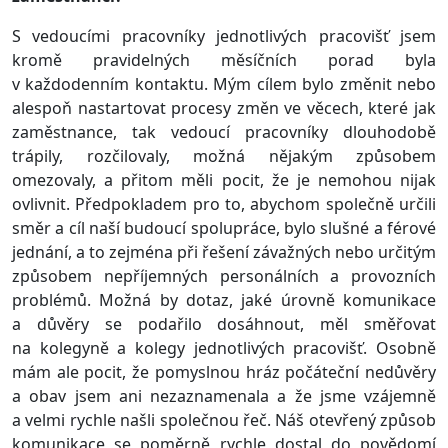
S vedoucími pracovníky jednotlivých pracovišť jsem
kromě pravidelných měsíčních porad byla
v každodenním kontaktu. Mým cílem bylo změnit nebo
alespoň nastartovat procesy změn ve věcech, které jak
zaměstnance, tak vedoucí pracovníky dlouhodobě
trápily, rozčilovaly, možná nějakým způsobem
omezovaly, a přitom měli pocit, že je nemohou nijak
ovlivnit. Předpokladem pro to, abychom společně určili
směr a cíl naší budoucí spolupráce, bylo slušné a férové
jednání, a to zejména při řešení závažných nebo určitým
způsobem nepříjemných personálních a provozních
problémů. Možná by dotaz, jaké úrovně komunikace
a důvěry se podařilo dosáhnout, měl směřovat
na kolegyně a kolegy jednotlivých pracovišť. Osobně
mám ale pocit, že pomyslnou hráz počáteční nedůvěry
a obav jsem ani nezaznamenala a že jsme vzájemně
a velmi rychle našli společnou řeč. Náš otevřený způsob
komunikace se poměrně rychle dostal do povědomí