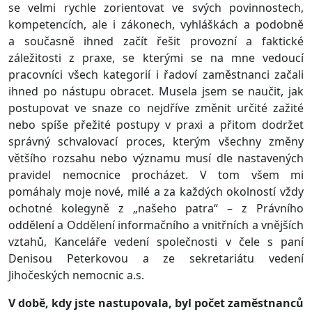
se velmi rychle zorientovat ve svých povinnostech,
kompetencích, ale i zákonech, vyhláškách a podobně
a současně ihned začít řešit provozní a faktické
záležitosti z praxe, se kterými se na mne vedoucí
pracovníci všech kategorií i řadoví zaměstnanci začali
ihned po nástupu obracet. Musela jsem se naučit, jak
postupovat ve snaze co nejdříve změnit určité zažité
nebo spíše přežité postupy v praxi a přitom dodržet
správný schvalovací proces, kterým všechny změny
většího rozsahu nebo významu musí dle nastavených
pravidel nemocnice procházet. V tom všem mi
pomáhaly moje nové, milé a za každých okolností vždy
ochotné kolegyně z „našeho patra“ – z Právního
oddělení a Oddělení informačního a vnitřních a vnějších
vztahů, Kanceláře vedení společnosti v čele s paní
Denisou Peterkovou a ze sekretariátu vedení
Jihočeských nemocnic a.s.
V době, kdy jste nastupovala, byl počet zaměstnanců