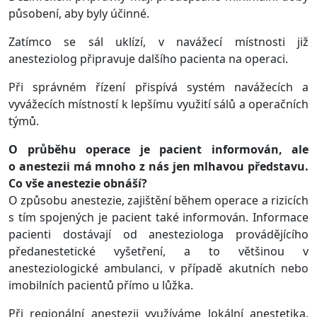
působení, aby byly účinné.
Zatímco se sál uklízí, v navážecí místnosti již
anesteziolog připravuje dalšího pacienta na operaci.
Při správném řízení přispívá systém navážecích a
vyvážecích místností k lepšímu využití sálů a operačních
týmů.
O průběhu operace je pacient informován, ale
o anestezii má mnoho z nás jen mlhavou představu.
Co vše anestezie obnáší?
O způsobu anestezie, zajištění během operace a rizicích
s tím spojených je pacient také informován. Informace
pacienti dostávají od anesteziologa provádějícího
předanestetické vyšetření, a to většinou v
anesteziologické ambulanci, v případě akutních nebo
imobilních pacientů přímo u lůžka.
Při regionální anestezii využíváme lokální anestetika,