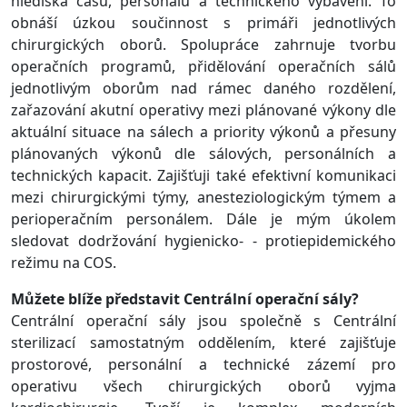
hlediska času, personálu a technického vybavení. To
obnáší úzkou součinnost s primáři jednotlivých
chirurgických oborů. Spolupráce zahrnuje tvorbu
operačních programů, přidělování operačních sálů
jednotlivým oborům nad rámec daného rozdělení,
zařazování akutní operativy mezi plánované výkony dle
aktuální situace na sálech a priority výkonů a přesuny
plánovaných výkonů dle sálových, personálních a
technických kapacit. Zajišťuji také efektivní komunikaci
mezi chirurgickými týmy, anesteziologickým týmem a
perioperačním personálem. Dále je mým úkolem
sledovat dodržování hygienicko- - protiepidemického
režimu na COS.
Můžete blíže představit Centrální operační sály?
Centrální operační sály jsou společně s Centrální
sterilizací samostatným oddělením, které zajišťuje
prostorové, personální a technické zázemí pro
operativu všech chirurgických oborů vyjma