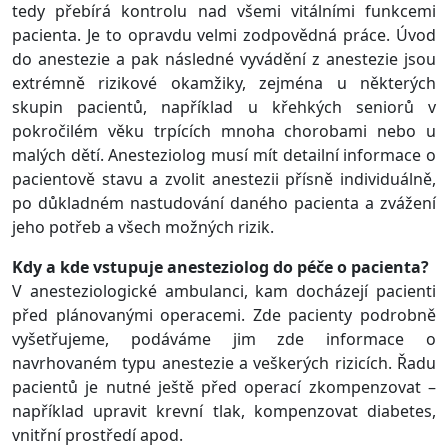
tedy přebírá kontrolu nad všemi vitálními funkcemi
pacienta. Je to opravdu velmi zodpovědná práce. Úvod
do anestezie a pak následné vyvádění z anestezie jsou
extrémně rizikové okamžiky, zejména u některých
skupin pacientů, například u křehkých seniorů v
pokročilém věku trpících mnoha chorobami nebo u
malých dětí. Anesteziolog musí mít detailní informace o
pacientově stavu a zvolit anestezii přísně individuálně,
po důkladném nastudování daného pacienta a zvážení
jeho potřeb a všech možných rizik.
Kdy a kde vstupuje anesteziolog do péče o pacienta?
V anesteziologické ambulanci, kam docházejí pacienti
před plánovanými operacemi. Zde pacienty podrobně
vyšetřujeme, podáváme jim zde informace o
navrhovaném typu anestezie a veškerých rizicích. Řadu
pacientů je nutné ještě před operací zkompenzovat –
například upravit krevní tlak, kompenzovat diabetes,
vnitřní prostředí apod.