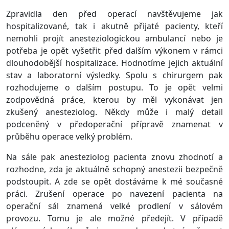
Zpravidla den před operací navštěvujeme jak
hospitalizované, tak i akutně přijaté pacienty, kteří
nemohli projít anesteziologickou ambulancí nebo je
potřeba je opět vyšetřit před dalším výkonem v rámci
dlouhodobější hospitalizace. Hodnotíme jejich aktuální
stav a laboratorní výsledky. Spolu s chirurgem pak
rozhodujeme o dalším postupu. To je opět velmi
zodpovědná práce, kterou by měl vykonávat jen
zkušený anesteziolog. Někdy může i malý detail
podceněný v předoperační přípravě znamenat v
průběhu operace velký problém.
Na sále pak anesteziolog pacienta znovu zhodnotí a
rozhodne, zda je aktuálně schopný anestezii bezpečně
podstoupit. A zde se opět dostáváme k mé současné
práci. Zrušení operace po navezení pacienta na
operační sál znamená velké prodlení v sálovém
provozu. Tomu je ale možné předejít. V případě