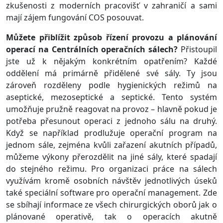
zkušenosti z moderních pracovišť v zahraničí a sami
mají zájem fungování COS posouvat.
Můžete přiblížit způsob řízení provozu a plánování
operací na Centrálních operačních sálech?
Přistoupil
jste už k nějakým konkrétním opatřením? Každé
oddělení má primárně přidělené své sály. Ty jsou
zároveň rozděleny podle hygienických režimů na
aseptické, mezoseptické a septické. Tento systém
umožňuje pružně reagovat na provoz – hlavně pokud je
potřeba přesunout operaci z jednoho sálu na druhý.
Když se například prodlužuje operační program na
jednom sále, zejména kvůli zařazení akutních případů,
můžeme výkony přerozdělit na jiné sály, které spadají
do stejného režimu. Pro organizaci práce na sálech
využívám kromě osobních návštěv jednotlivých úseků
také speciální software pro operační management. Zde
se sbíhají informace ze všech chirurgických oborů jak o
plánované operativě, tak o operacích akutně