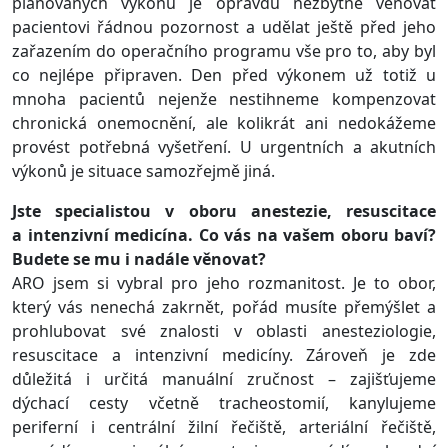
plánovaných výkonů je opravdu nezbytné věnovat
pacientovi řádnou pozornost a udělat ještě před jeho
zařazením do operačního programu vše pro to, aby byl
co nejlépe připraven. Den před výkonem už totiž u
mnoha pacientů nejenže nestihneme kompenzovat
chronická onemocnění, ale kolikrát ani nedokážeme
provést potřebná vyšetření. U urgentních a akutních
výkonů je situace samozřejmě jiná.
Jste specialistou v oboru anestezie, resuscitace
a intenzivní medicína. Co vás na vašem oboru baví?
Budete se mu i nadále věnovat?
ARO jsem si vybral pro jeho rozmanitost. Je to obor,
který vás nenechá zakrnět, pořád musíte přemýšlet a
prohlubovat své znalosti v oblasti anesteziologie,
resuscitace a intenzivní medicíny. Zároveň je zde
důležitá i určitá manuální zručnost – zajišťujeme
dýchací cesty včetně tracheostomií, kanylujeme
periferní i centrální žilní řečiště, arteriální řečiště,