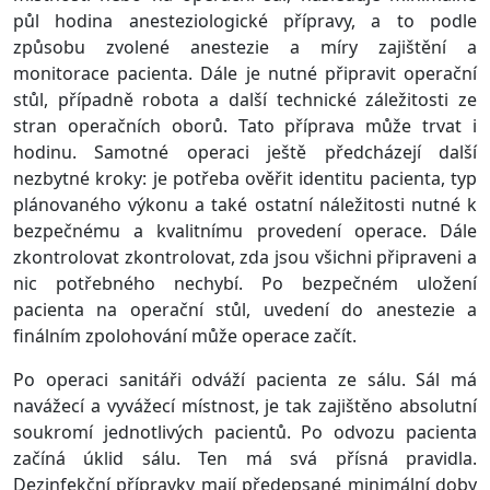
půl hodina anesteziologické přípravy, a to podle
způsobu zvolené anestezie a míry zajištění a
monitorace pacienta. Dále je nutné připravit operační
stůl, případně robota a další technické záležitosti ze
stran operačních oborů. Tato příprava může trvat i
hodinu. Samotné operaci ještě předcházejí další
nezbytné kroky: je potřeba ověřit identitu pacienta, typ
plánovaného výkonu a také ostatní náležitosti nutné k
bezpečnému a kvalitnímu provedení operace. Dále
zkontrolovat zkontrolovat, zda jsou všichni připraveni a
nic potřebného nechybí. Po bezpečném uložení
pacienta na operační stůl, uvedení do anestezie a
finálním zpolohování může operace začít.
Po operaci sanitáři odváží pacienta ze sálu. Sál má
navážecí a vyvážecí místnost, je tak zajištěno absolutní
soukromí jednotlivých pacientů. Po odvozu pacienta
začíná úklid sálu. Ten má svá přísná pravidla.
Dezinfekční přípravky mají předepsané minimální doby