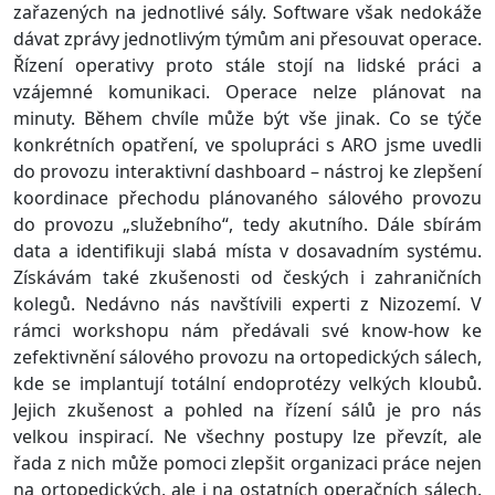
zařazených na jednotlivé sály. Software však nedokáže
dávat zprávy jednotlivým týmům ani přesouvat operace.
Řízení operativy proto stále stojí na lidské práci a
vzájemné komunikaci. Operace nelze plánovat na
minuty. Během chvíle může být vše jinak. Co se týče
konkrétních opatření, ve spolupráci s ARO jsme uvedli
do provozu interaktivní dashboard – nástroj ke zlepšení
koordinace přechodu plánovaného sálového provozu
do provozu „služebního“, tedy akutního. Dále sbírám
data a identifikuji slabá místa v dosavadním systému.
Získávám také zkušenosti od českých i zahraničních
kolegů. Nedávno nás navštívili experti z Nizozemí. V
rámci workshopu nám předávali své know-how ke
zefektivnění sálového provozu na ortopedických sálech,
kde se implantují totální endoprotézy velkých kloubů.
Jejich zkušenost a pohled na řízení sálů je pro nás
velkou inspirací. Ne všechny postupy lze převzít, ale
řada z nich může pomoci zlepšit organizaci práce nejen
na ortopedických, ale i na ostatních operačních sálech.