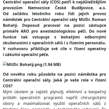
Centrální operační sály (COS) patří k nejdůležitějším
provozům Nemocnice České Budějovice, a.s.
Od začátku letošního roku řídí jejich provoz
náměstek pro Centrální operační sály MUDr. Roman
Bohatý. Doposud pracoval na pozici zástupce
primáře ARO pro anesteziologickou péči. Do nové
funkce tak vstupuje s bohatými odbornými
zkušenostmi z operačních sálů i s řízením personálu.
V rozhovoru přibližuje své cíle v řízení operativy
i zákulisí operační péče.
Od nového roku působíte na pozici náměstka pro
Centrální operační sály. Jaká je vaše role v řízení
COS?
Mým úkolem je zajistit plynulý, efektivní a bezpečný
průběh operačních programů napříč chirurgickými
obory a maximalizovat využití operačních sálů z