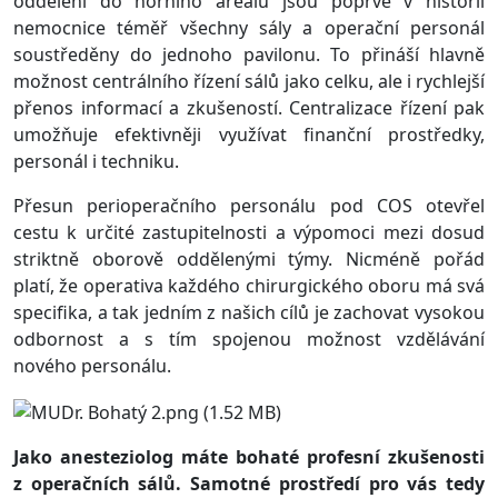
oddělení do horního areálu jsou poprvé v historii
nemocnice téměř všechny sály a operační personál
soustředěny do jednoho pavilonu. To přináší hlavně
možnost centrálního řízení sálů jako celku, ale i rychlejší
přenos informací a zkušeností. Centralizace řízení pak
umožňuje efektivněji využívat finanční prostředky,
personál i techniku.
Přesun perioperačního personálu pod COS otevřel
cestu k určité zastupitelnosti a výpomoci mezi dosud
striktně oborově oddělenými týmy. Nicméně pořád
platí, že operativa každého chirurgického oboru má svá
specifika, a tak jedním z našich cílů je zachovat vysokou
odbornost a s tím spojenou možnost vzdělávání
nového personálu.
Jako anesteziolog máte bohaté profesní zkušenosti
z operačních sálů. Samotné prostředí pro vás tedy