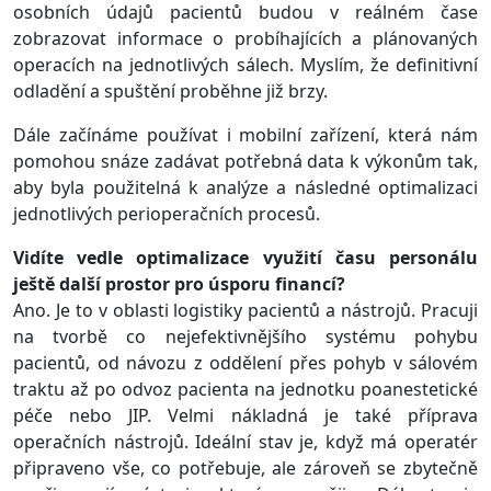
osobních údajů pacientů budou v reálném čase
zobrazovat informace o probíhajících a plánovaných
operacích na jednotlivých sálech. Myslím, že definitivní
odladění a spuštění proběhne již brzy.
Dále začínáme používat i mobilní zařízení, která nám
pomohou snáze zadávat potřebná data k výkonům tak,
aby byla použitelná k analýze a následné optimalizaci
jednotlivých perioperačních procesů.
Vidíte vedle optimalizace využití času personálu
ještě další prostor pro úsporu financí?
Ano. Je to v oblasti logistiky pacientů a nástrojů. Pracuji
na tvorbě co nejefektivnějšího systému pohybu
pacientů, od návozu z oddělení přes pohyb v sálovém
traktu až po odvoz pacienta na jednotku poanestetické
péče nebo JIP. Velmi nákladná je také příprava
operačních nástrojů. Ideální stav je, když má operatér
připraveno vše, co potřebuje, ale zároveň se zbytečně