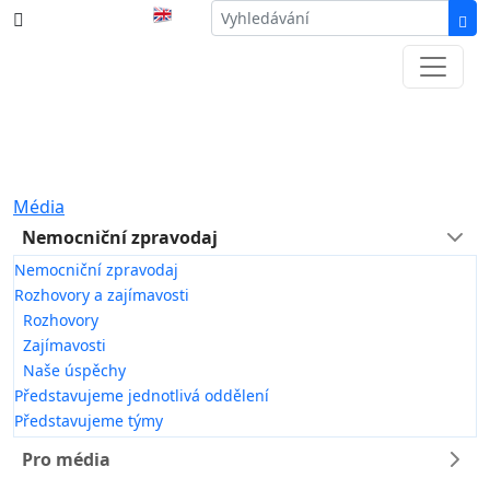
387 87 11 11
Informace k částečné uzavírce ul. B.
Němcové
Média
Nemocniční zpravodaj
Nemocniční zpravodaj
Rozhovory a zajímavosti
Rozhovory
Zajímavosti
Naše úspěchy
Představujeme jednotlivá oddělení
Představujeme týmy
Pro média