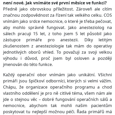
není nové. Jak vnímáte své první měsíce ve funkci?
Předně jako obrovskou příležitost. Zároveň ale cítím
značnou zodpovědnost za řízení tak velkého celku. COS
vnímám jako srdce nemocnice, o které je třeba pečovat,
aby mohlo správně fungovat. Jako anesteziolog na
sálech pracuji 15 let, z toho jsem 5 let působil jako
zástupce primáře pro anestezii. Díky letitým
zkušenostem z anesteziologie tak mám do operativy
jednotlivých oborů vhled. To považuji za svoji velkou
výhodu i důvod, proč jsem byl osloven a později
jmenován do této funkce.
Každý operační obor vnímám jako unikátní. Všichni
primáři jsou špičkoví odborníci, kterých si velmi vážím.
Chápu, že organizace operačního programu a chod
vlastního oddělení je pro ně citlivé téma, všem nám ale
jde o stejnou věc – dobré fungování operačních sálů a
nemocnice, abychom tak mohli našim pacientům
poskytovat tu nejlepší možnou péči. Řada primářů má