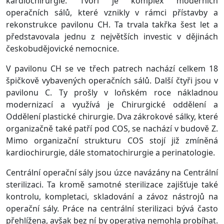
kardiochirurgie. Tvoří je komplex moderních
operačních sálů, které vznikly v rámci přístavby a
rekonstrukce pavilonu CH. Ta trvala takřka šest let a
představovala jednu z největších investic v dějinách
českobudějovické nemocnice.
V pavilonu CH se ve třech patrech nachází celkem 18
špičkově vybavených operačních sálů. Další čtyři jsou v
pavilonu C. Ty prošly v loňském roce nákladnou
modernizací a využívá je Chirurgické oddělení a
Oddělení plastické chirurgie. Dva zákrokové sálky, které
organizačně také patří pod COS, se nachází v budově Z.
Mimo organizační strukturu COS stojí již zmíněná
kardiochirurgie, dále stomatochirurgie a perinatologie.
Centrální operační sály jsou úzce navázány na Centrální
sterilizaci. Ta kromě samotné sterilizace zajišťuje také
kontrolu, kompletaci, skladování a závoz nástrojů na
operační sály. Práce na centrální sterilizaci bývá často
přehlížena, avšak bez ní by operativa nemohla probíhat.