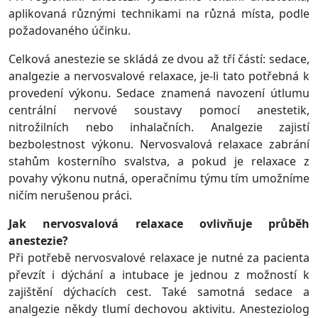
aplikovaná různými technikami na různá místa, podle
požadovaného účinku.
Celková anestezie se skládá ze dvou až tří částí: sedace,
analgezie a nervosvalové relaxace, je-li tato potřebná k
provedení výkonu. Sedace znamená navození útlumu
centrální nervové soustavy pomocí anestetik,
nitrožilních nebo inhalačních. Analgezie zajistí
bezbolestnost výkonu. Nervosvalová relaxace zabrání
stahům kosterního svalstva, a pokud je relaxace z
povahy výkonu nutná, operačnímu týmu tím umožníme
ničím nerušenou práci.
Jak nervosvalová relaxace ovlivňuje průběh
anestezie?
Při potřebě nervosvalové relaxace je nutné za pacienta
převzít i dýchání a intubace je jednou z možností k
zajištění dýchacích cest. Také samotná sedace a
analgezie někdy tlumí dechovou aktivitu. Anesteziolog