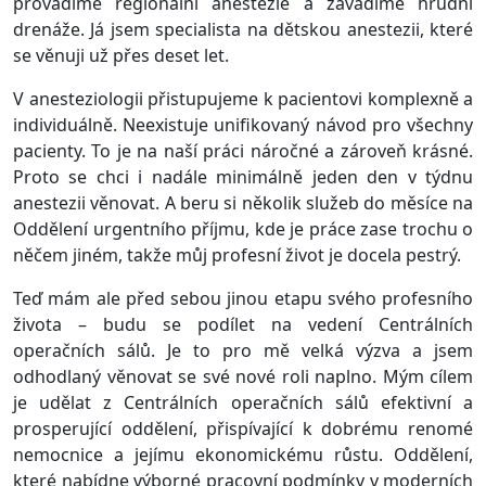
provádíme regionální anestezie a zavádíme hrudní
drenáže. Já jsem specialista na dětskou anestezii, které
se věnuji už přes deset let.
V anesteziologii přistupujeme k pacientovi komplexně a
individuálně. Neexistuje unifikovaný návod pro všechny
pacienty. To je na naší práci náročné a zároveň krásné.
Proto se chci i nadále minimálně jeden den v týdnu
anestezii věnovat. A beru si několik služeb do měsíce na
Oddělení urgentního příjmu, kde je práce zase trochu o
něčem jiném, takže můj profesní život je docela pestrý.
Teď mám ale před sebou jinou etapu svého profesního
života – budu se podílet na vedení Centrálních
operačních sálů. Je to pro mě velká výzva a jsem
odhodlaný věnovat se své nové roli naplno. Mým cílem
je udělat z Centrálních operačních sálů efektivní a
prosperující oddělení, přispívající k dobrému renomé
nemocnice a jejímu ekonomickému růstu. Oddělení,
které nabídne výborné pracovní podmínky v moderních