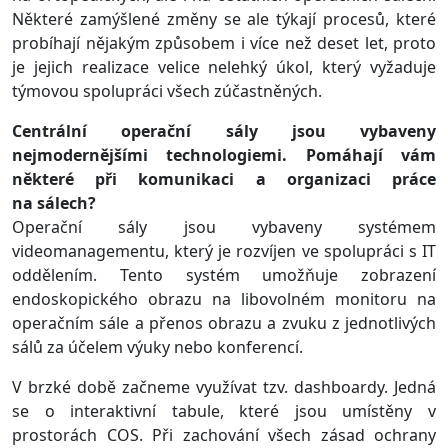
Některé zamýšlené změny se ale týkají procesů, které
probíhají nějakým způsobem i více než deset let, proto
je jejich realizace velice nelehký úkol, který vyžaduje
týmovou spolupráci všech zúčastněných.
Centrální operační sály jsou vybaveny
nejmodernějšími technologiemi. Pomáhají vám
některé při komunikaci a organizaci práce
na sálech?
Operační sály jsou vybaveny systémem
videomanagementu, který je rozvíjen ve spolupráci s IT
oddělením. Tento systém umožňuje zobrazení
endoskopického obrazu na libovolném monitoru na
operačním sále a přenos obrazu a zvuku z jednotlivých
sálů za účelem výuky nebo konferencí.
V brzké době začneme využívat tzv. dashboardy. Jedná
se o interaktivní tabule, které jsou umístěny v
prostorách COS. Při zachování všech zásad ochrany