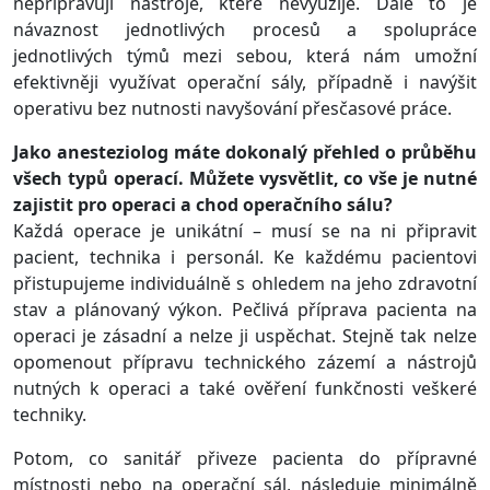
nepřipravují nástroje, které nevyužije. Dále to je
návaznost jednotlivých procesů a spolupráce
jednotlivých týmů mezi sebou, která nám umožní
efektivněji využívat operační sály, případně i navýšit
operativu bez nutnosti navyšování přesčasové práce.
Jako anesteziolog máte dokonalý přehled o průběhu
všech typů operací. Můžete vysvětlit, co vše je nutné
zajistit pro operaci a chod operačního sálu?
Každá operace je unikátní – musí se na ni připravit
pacient, technika i personál. Ke každému pacientovi
přistupujeme individuálně s ohledem na jeho zdravotní
stav a plánovaný výkon. Pečlivá příprava pacienta na
operaci je zásadní a nelze ji uspěchat. Stejně tak nelze
opomenout přípravu technického zázemí a nástrojů
nutných k operaci a také ověření funkčnosti veškeré
techniky.
Potom, co sanitář přiveze pacienta do přípravné
místnosti nebo na operační sál, následuje minimálně