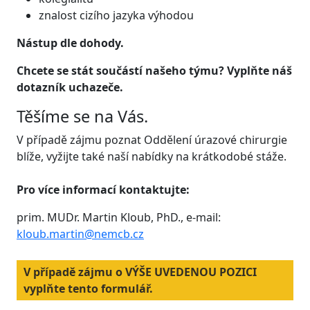
znalost cizího jazyka výhodou
Nástup dle dohody.
Chcete se stát součástí našeho týmu? Vyplňte náš
dotazník uchazeče.
Těšíme se na Vás.
V případě zájmu poznat Oddělení úrazové chirurgie
blíže, vyžijte také naší nabídky na krátkodobé stáže.
Pro více informací kontaktujte:
prim. MUDr. Martin Kloub, PhD., e-mail:
kloub.martin@nemcb.cz
V případě zájmu o VÝŠE UVEDENOU POZICI
vyplňte tento formulář.