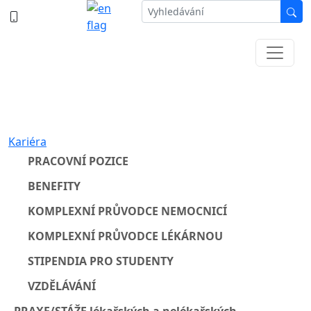
387 87 11 11
Informace k částečné uzavírce ul. B.
Němcové
Kariéra
PRACOVNÍ POZICE
BENEFITY
KOMPLEXNÍ PRŮVODCE NEMOCNICÍ
KOMPLEXNÍ PRŮVODCE LÉKÁRNOU
STIPENDIA PRO STUDENTY
VZDĚLÁVÁNÍ