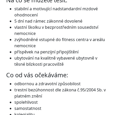
Na co se můžete těšit:
stabilní a motivující nadstandardní mzdové
ohodnocení
5 dní nad rámec zákonné dovolené
vlastní školku v bezprostředním sousedství
nemocnice
zvýhodněné vstupné do fitness centra v areálu
nemocnice
příspěvek na penzijní připojištění
ubytování na kvalitně vybavené ubytovně v
těsné blízkosti pracoviště
Co od vás očekáváme:
odbornou a zdravotní způsobilost
trestní bezúhonnost dle zákona č.95/2004 Sb. v
platném znění
spolehlivost
samostatnost
kolegialitu