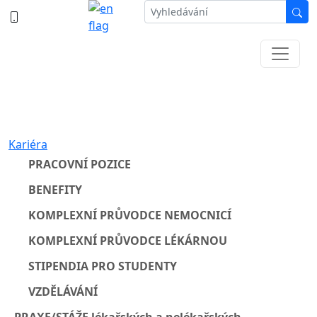
387 87 11 11
Informace k částečné uzavírce ul. B.
Němcové
Kariéra
PRACOVNÍ POZICE
BENEFITY
KOMPLEXNÍ PRŮVODCE NEMOCNICÍ
KOMPLEXNÍ PRŮVODCE LÉKÁRNOU
STIPENDIA PRO STUDENTY
VZDĚLÁVÁNÍ