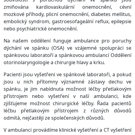
zmiňována kardiovaskulární onemocnění, cévní
mozkové příhody, plicní onemocnění, diabetes mellitus,
embolický syndrom, gastroesofageální reflux, epilepsie
nebo psychiatrické onemocnění.
Na našem oddělení funguje ambulance pro poruchy
dýchání ve spánku (OSA) ve vzájemné spolupráci se
spánkovou laboratoří a spánkovou ambulancí Oddělení
otorinolaryngologie a chirurgie hlavy a krku.
Pacienti jsou vyšetřeni ve spánkové laboratoři, a pokud
jsou u nich přítomny významné zástavy dechu ve
spánku, je jim nabídnuta možnost léčby přetlakovým
přístrojem nebo vyšetření v naší ambulanci, kde
zjišťujeme možnost chirurgické léčby. Řada pacientů
léčbu přetlakovým přístrojem z různých důvodů
odmítá, nejčastěji ze společenských důvodů.
V ambulanci provádíme klinické vyšetření a CT vyšetření