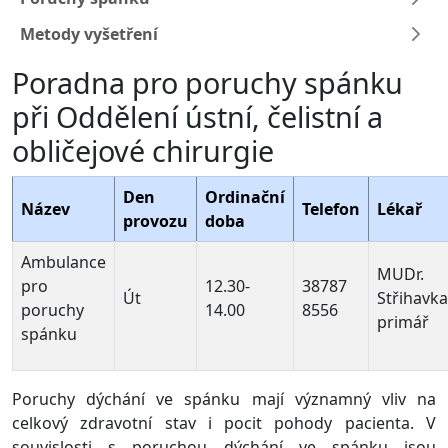
Metody vyšetření
Poradna pro poruchy spánku
při Oddělení ústní, čelistní a
obličejové chirurgie
Den
Ordinační
Název
Telefon
Lékař
provozu
doba
Ambulance
MUDr.
pro
12.30-
38787
Út
Střihavka
poruchy
14.00
8556
primář
spánku
Poruchy dýchání ve spánku mají významný vliv na
celkový zdravotní stav i pocit pohody pacienta. V
souvislosti s poruchou dýchání ve spánku jsou