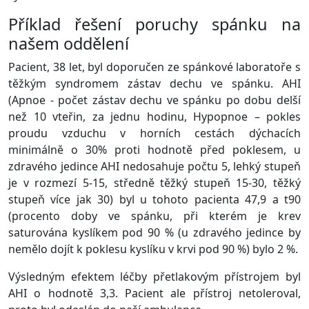
Příklad řešení poruchy spánku na
našem oddělení
Pacient, 38 let, byl doporučen ze spánkové laboratoře s
těžkým syndromem zástav dechu ve spánku. AHI
(Apnoe - počet zástav dechu ve spánku po dobu delší
než 10 vteřin, za jednu hodinu, Hypopnoe – pokles
proudu vzduchu v horních cestách dýchacích
minimálně o 30% proti hodnotě před poklesem, u
zdravého jedince AHI nedosahuje počtu 5, lehký stupeň
je v rozmezí 5-15, středně těžký stupeň 15-30, těžký
stupeň více jak 30) byl u tohoto pacienta 47,9 a t90
(procento doby ve spánku, při kterém je krev
saturována kyslíkem pod 90 % (u zdravého jedince by
nemělo dojít k poklesu kyslíku v krvi pod 90 %) bylo 2 %.
Výsledným efektem léčby přetlakovým přístrojem byl
AHI o hodnotě 3,3. Pacient ale přístroj netoleroval,