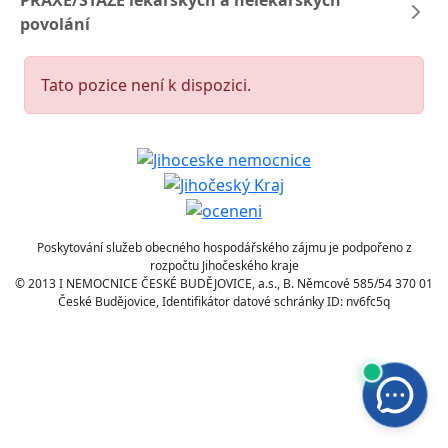
PRAXE/STÁŽE lékařských a nelékařských
povolání
Tato pozice není k dispozici.
Poskytování služeb obecného hospodářského zájmu je podpořeno z
rozpočtu Jihočeského kraje
© 2013 I NEMOCNICE ČESKÉ BUDĚJOVICE, a.s., B. Němcové 585/54 370 01
České Budějovice, Identifikátor datové schránky ID: nv6fc5q