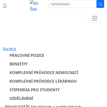
387 87 11 11
Informace k částečné uzavírce ul. B.
Němcové
Kariéra
PRACOVNÍ POZICE
BENEFITY
KOMPLEXNÍ PRŮVODCE NEMOCNICÍ
KOMPLEXNÍ PRŮVODCE LÉKÁRNOU
STIPENDIA PRO STUDENTY
VZDĚLÁVÁNÍ