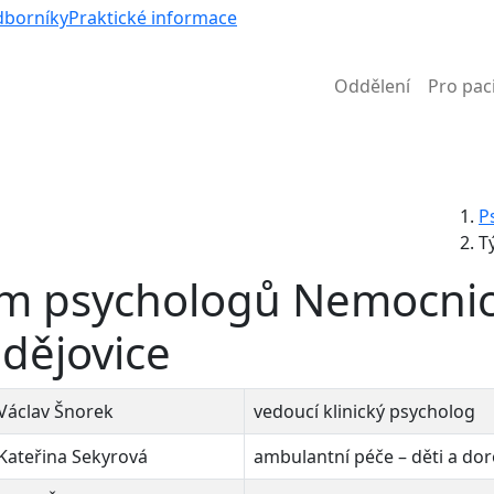
V
dborníky
Praktické informace
Oddělení
Pro pac
Informace k částečné uzavírce ul. B. Němcové
P
T
m psychologů Nemocnic
dějovice
Václav Šnorek
vedoucí klinický psycholog
Kateřina Sekyrová
ambulantní péče – děti a dor