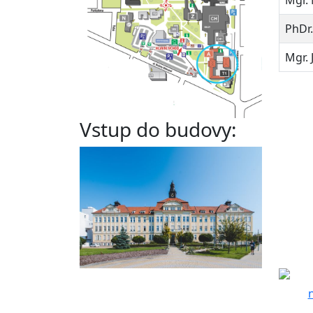
Mgr. 
PhDr.
Mgr. 
Vstup do budovy: