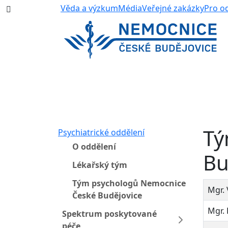
387 87 11 11
Věda a výzkum
Média
Veřejné zakázky
Pro o
Tý
Psychiatrické oddělení
O oddělení
Bu
Lékařský tým
Tým psychologů Nemocnice
Mgr. 
České Budějovice
Mgr. 
Spektrum poskytované
péče