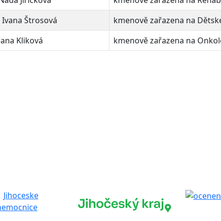
Naďa Jiřičková
kmenově zařazena na Rehabi
 Ivana Štrosová
kmenově zařazena na Dětsk
Jana Kliková
kmenově zařazena na Onkol