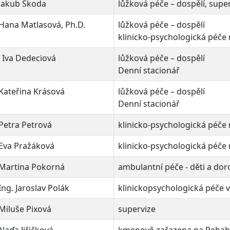
 Jakub Škoda
lůžková péče – dospělí, supe
Hana Matlasová, Ph.D.
lůžková péče – dospělí
klinicko-psychologická péče
 Iva Dedeciová
lůžková péče – dospělí
Denní stacionář
Kateřina Krásová
lůžková péče – dospělí
Denní stacionář
Petra Petrová
klinicko-psychologická péče
 Eva Pražáková
klinicko-psychologická péče
 Martina Pokorná
ambulantní péče - děti a dor
Ing. Jaroslav Polák
klinickopsychologická péče 
Miluše Pixová
supervize