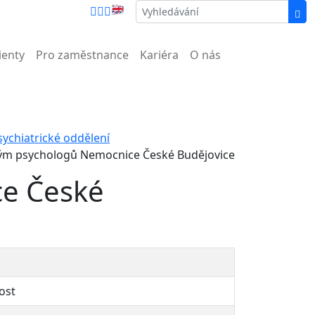
íc než nemocnice.
ienty
Pro zaměstnance
Kariéra
O nás
sychiatrické oddělení
ým psychologů Nemocnice České Budějovice
e České
ost