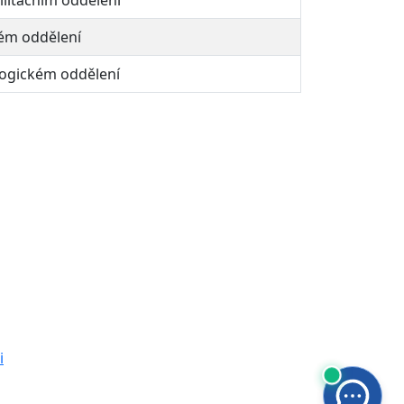
litačním oddělení
ém oddělení
ogickém oddělení