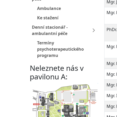
Mgr.
Ambulance
Mgr. 
Ke stažení
Denní stacionář -
PhDr.
ambulantní péče
Termíny
Mgr. 
psychoterapeutického
programu
Mgr. 
Neleznete nás v
Mgr.
pavilonu A:
Mgr.
Mgr. 
Mgr. 