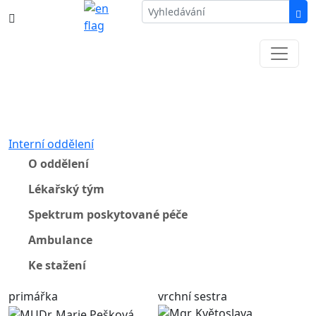
387 87 11 11
Informace k částečné uzavírce ul. B.
Němcové
Interní oddělení
O oddělení
Lékařský tým
Spektrum poskytované péče
Ambulance
Ke stažení
primářka
vrchní sestra