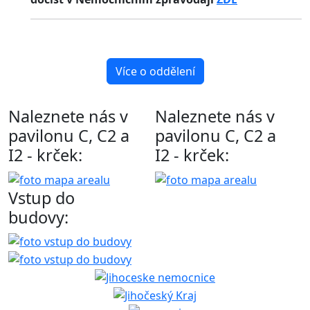
Více o oddělení
Naleznete nás v
Naleznete nás v
pavilonu C, C2 a
pavilonu C, C2 a
I2 - krček:
I2 - krček:
Vstup do
budovy: