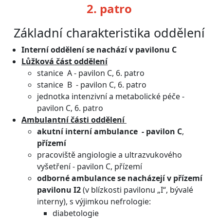
2. patro
Základní charakteristika oddělení
Interní oddělení se nachází v pavilonu C
Lůžková část oddělení
stanice A - pavilon C, 6. patro
stanice B - pavilon C, 6. patro
jednotka intenzivní a metabolické péče -
pavilon C, 6. patro
Ambulantní části oddělení
akutní interní ambulance - pavilon C
,
přízemí
pracoviště angiologie a ultrazvukového
vyšetření - pavilon C, přízemí
odborné ambulance se nacházejí v přízemí
pavilonu I2
(v blízkosti pavilonu „I“, bývalé
interny), s výjimkou nefrologie:
diabetologie