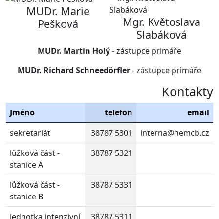
MUDr. Marie
Mgr. Květoslava
Pešková
Slabáková
MUDr. Martin Holý
- zástupce primáře
MUDr. Richard Schneedörfler
- zástupce primáře
Kontakty
Jméno
telefon
email
sekretariát
38787 5301
interna@nemcb.cz
lůžková část -
38787 5321
stanice A
lůžková část -
38787 5331
stanice B
jednotka intenzivní
38787 5311