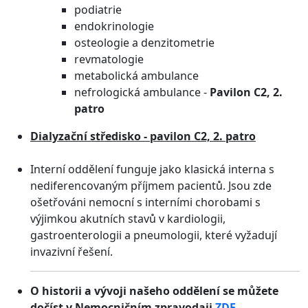
podiatrie
endokrinologie
osteologie a denzitometrie
revmatologie
metabolická ambulance
nefrologická ambulance -
Pavilon C2, 2.
patro
Dialyzační středisko - pavilon C2, 2. patro
Interní oddělení funguje jako klasická interna s
nediferencovaným příjmem pacientů. Jsou zde
ošetřováni nemocní s interními chorobami s
výjimkou akutních stavů v kardiologii,
gastroenterologii a pneumologii, které vyžadují
invazivní řešení.
O historii a vývoji našeho oddělení se můžete
dočíst v Nemocničním zpravodaji
ZDE