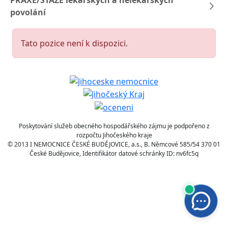
PRAXE/STÁŽE lékařských a nelékařských
povolání
Tato pozice není k dispozici.
Poskytování služeb obecného hospodářského zájmu je podpořeno z
rozpočtu Jihočeského kraje
© 2013 I NEMOCNICE ČESKÉ BUDĚJOVICE, a.s., B. Němcové 585/54 370 01
České Budějovice, Identifikátor datové schránky ID: nv6fc5q