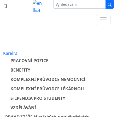
387 87 11 11
Informace k částečné uzavírce ul. B.
Němcové
Kariéra
PRACOVNÍ POZICE
BENEFITY
KOMPLEXNÍ PRŮVODCE NEMOCNICÍ
KOMPLEXNÍ PRŮVODCE LÉKÁRNOU
STIPENDIA PRO STUDENTY
VZDĚLÁVÁNÍ