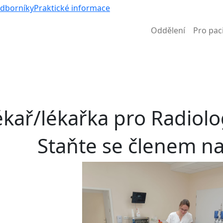
Víc než nem
odborníky
Praktické informace
Oddělení
Pro pac
Informace k částečné uzavírce ul. B. Němcové
ékař/lékařka pro Radiolo
Staňte se členem n