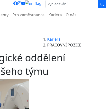
ocnice.
ienty
Pro zaměstnance
Kariéra
O nás
Kariéra
PRACOVNÍ POZICE
gické oddělení
ašeho týmu