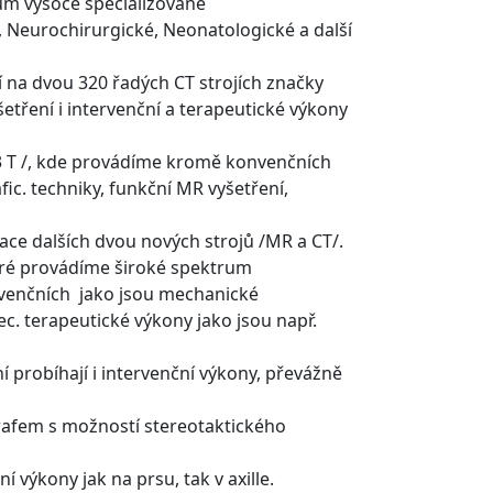
um vysoce specializované
 Neurochirurgické, Neonatologické a další
jí na dvou 320 řadých CT strojích značky
tření i intervenční a terapeutické výkony
 3 T /, kde provádíme kromě konvenčních
ic. techniky, funkční MR vyšetření,
ace dalších dvou nových strojů /MR a CT/.
eré provádíme široké spektrum
ervenčních jako jsou mechanické
c. terapeutické výkony jako jsou např.
 probíhají i intervenční výkony, převážně
fem s možností stereotaktického
výkony jak na prsu, tak v axille.