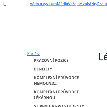
387 87 11 11
Věda a výzkum
Média
Veřejné zakázky
Pro 
L
Kariéra
PRACOVNÍ POZICE
BENEFITY
KOMPLEXNÍ PRŮVODCE
NEMOCNICÍ
KOMPLEXNÍ PRŮVODCE
LÉKÁRNOU
STIPENDIA PRO STUDENTY