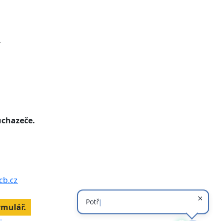
í
uchazeče.
b.cz
rmulář.