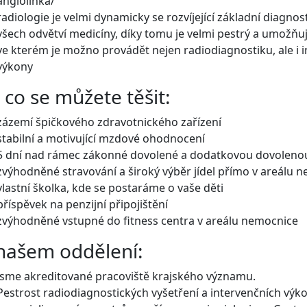
angiolinka/
radiologie je velmi dynamicky se rozvíjející základní diagno
všech odvětví medicíny, díky tomu je velmi pestrý a umožňu
ve kterém je možno provádět nejen radiodiagnostiku, ale i i
výkony
 co se můžete těšit:
zázemí špičkového zdravotnického zařízení
stabilní a motivující mzdové ohodnocení
5 dní nad rámec zákonné dovolené a dodatkovou dovoleno
zvýhodněné stravování a široký výběr jídel přímo v areálu 
vlastní školka, kde se postaráme o vaše děti
příspěvek na penzijní připojištění
zvýhodněné vstupné do fitness centra v areálu nemocnice
našem oddělení:
Jsme akreditované pracoviště krajského významu.
Pestrost radiodiagnostických vyšetření a intervenčních v