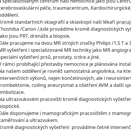
a specializovaným centrům naší nemocnice jako jsou Centr
cerebrovaskulární péče, traumacentrum, Kardiochirurgické,
oddělení.
Kromě standartních skiagrafií a skiaskopií naši lékaři pracu
Thoshiba /Canon /,kde provádíme kromě diagnostických vyše
jako jsou PRT, drenáže a biopsie.
Dále pracujeme na dvou MR strojích značky Philips /1,5 T a
MR vyšetření i specializované MR techniky jako MR angiograf
specialní vyšetření prsů, prostaty, srdce a jiné.
V rámci probíhající přestavby nemocnice je plánována instal
Na našem oddělení je rovněž samostatná angiolinka, na kt
intervenčních výkonů, nejen končetinových, ale i neuroint
trombektonie, coiling aneurysmat a ošetření AVM a další spe
embolizace.
Na ultrazvukovém pracovišti kromě diagnostických vyšetření
bioptické.
Dále disponujeme i mamografickým pracovištěm s mamogra
zaměřování a ultrazvukem.
Kromě diagnostických vyšetření provádíme četné intervenční 