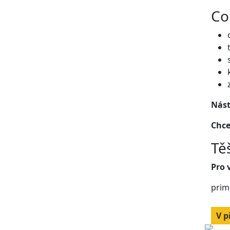
Co
Nást
Chce
Tě
Pro 
prim
V p