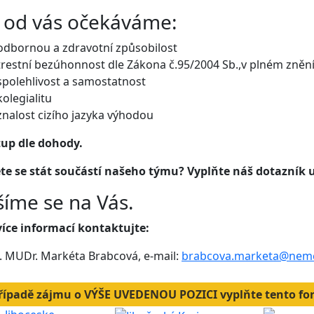
 od vás očekáváme:
odbornou a zdravotní způsobilost
trestní bezúhonnost dle Zákona č.95/2004 Sb.,v plném zněn
spolehlivost a samostatnost
kolegialitu
znalost cizího jazyka výhodou
up dle dohody.
te se stát součástí našeho týmu? Vyplňte náš dotazník 
šíme se na Vás.
více informací kontaktujte:
. MUDr. Markéta Brabcová, e-mail:
brabcova.marketa@nemc
řípadě zájmu o VÝŠE UVEDENOU POZICI vyplňte tento fo