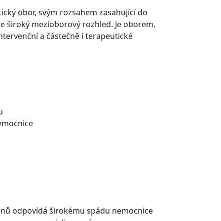
stický obor, svým rozsahem zasahující do
je široký mezioborový rozhled. Je oborem,
ntervenční a částečně i terapeutické
u
nemocnice
ýkonů odpovídá širokému spádu nemocnice