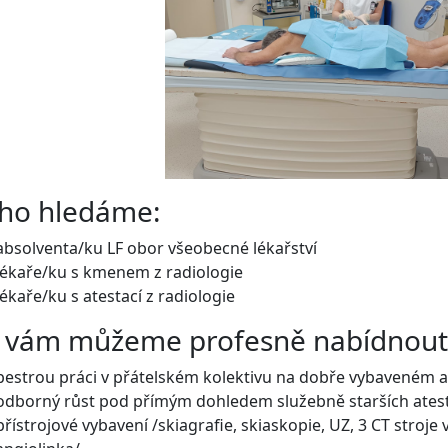
ho hledáme:
absolventa/ku LF obor všeobecné lékařství
lékaře/ku s kmenem z radiologie
lékaře/ku s atestací z radiologie
 vám můžeme profesně nabídnout
pestrou práci v přátelském kolektivu na dobře vybaveném 
odborný růst pod přímým dohledem služebně starších ates
přístrojové vybavení /skiagrafie, skiaskopie, UZ, 3 CT stroje