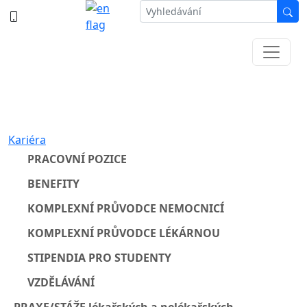
387 87 11 11
Informace k částečné uzavírce ul. B.
Němcové
Kariéra
PRACOVNÍ POZICE
BENEFITY
KOMPLEXNÍ PRŮVODCE NEMOCNICÍ
KOMPLEXNÍ PRŮVODCE LÉKÁRNOU
STIPENDIA PRO STUDENTY
VZDĚLÁVÁNÍ