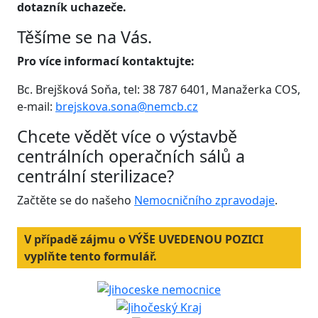
dotazník uchazeče.
Těšíme se na Vás.
Pro více informací kontaktujte:
Bc. Brejšková Soňa, tel: 38 787 6401, Manažerka COS,
e-mail:
brejskova.sona@nemcb.cz
Chcete vědět více o výstavbě
centrálních operačních sálů a
centrální sterilizace?
Začtěte se do našeho
Nemocničního zpravodaje
.
V případě zájmu o VÝŠE UVEDENOU POZICI
vyplňte tento formulář.