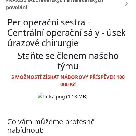
PRAXE/STÁŽE lékařských a nelékařských
povolání
Perioperační sestra -
Centrální operační sály - úsek
úrazové chirurgie
Staňte se členem našeho
týmu
S MOŽNOSTÍ ZÍSKAT NÁBOROVÝ PŘÍSPĚVEK 100
000 Kč
Co vám můžeme profesně
nabídnout: