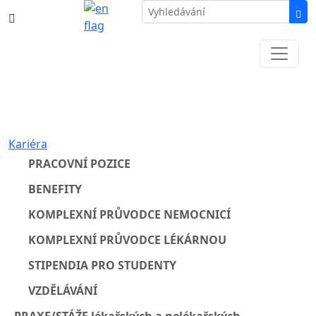
387 87 11 11
Informace k částečné uzavírce ul. B.
Němcové
Kariéra
PRACOVNÍ POZICE
BENEFITY
KOMPLEXNÍ PRŮVODCE NEMOCNICÍ
KOMPLEXNÍ PRŮVODCE LÉKÁRNOU
STIPENDIA PRO STUDENTY
VZDĚLÁVÁNÍ