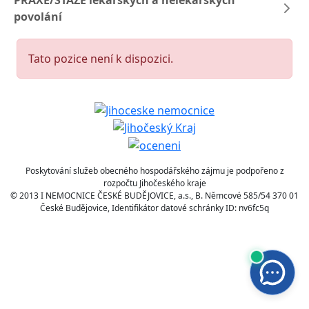
PRAXE/STÁŽE lékařských a nelékařských
povolání
Tato pozice není k dispozici.
Poskytování služeb obecného hospodářského zájmu je podpořeno z
rozpočtu Jihočeského kraje
© 2013 I NEMOCNICE ČESKÉ BUDĚJOVICE, a.s., B. Němcové 585/54 370 01
České Budějovice, Identifikátor datové schránky ID: nv6fc5q