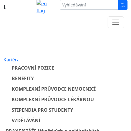
387 87 11 11
Informace k částečné uzavírce ul. B.
Němcové
Kariéra
PRACOVNÍ POZICE
BENEFITY
KOMPLEXNÍ PRŮVODCE NEMOCNICÍ
KOMPLEXNÍ PRŮVODCE LÉKÁRNOU
STIPENDIA PRO STUDENTY
VZDĚLÁVÁNÍ