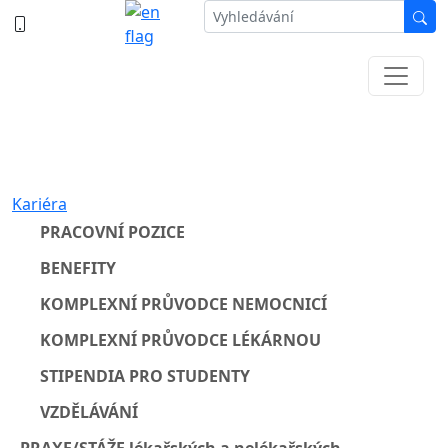
387 87 11 11
Informace k částečné uzavírce ul. B.
Němcové
Kariéra
PRACOVNÍ POZICE
BENEFITY
KOMPLEXNÍ PRŮVODCE NEMOCNICÍ
KOMPLEXNÍ PRŮVODCE LÉKÁRNOU
STIPENDIA PRO STUDENTY
VZDĚLÁVÁNÍ