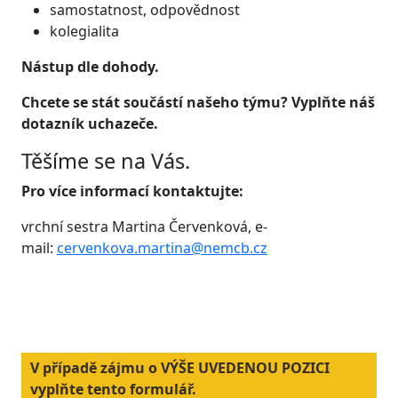
samostatnost, odpovědnost
kolegialita
Nástup dle dohody.
Chcete se stát součástí našeho týmu? Vyplňte náš
dotazník uchazeče.
Těšíme se na Vás.
Pro více informací kontaktujte:
vrchní sestra Martina Červenková, e-
mail:
cervenkova.martina@nemcb.cz
V případě zájmu o VÝŠE UVEDENOU POZICI
vyplňte tento formulář.