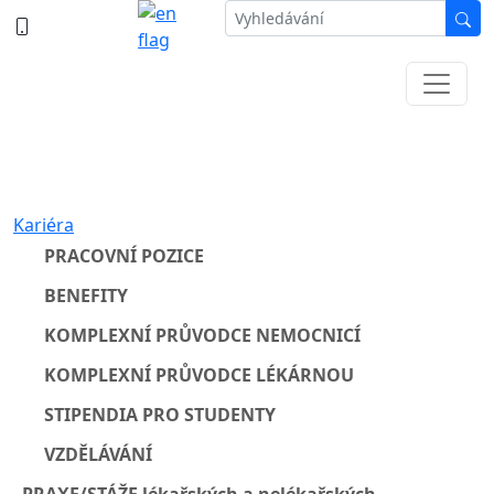
387 87 11 11
Informace k částečné uzavírce ul. B.
Němcové
Kariéra
PRACOVNÍ POZICE
BENEFITY
KOMPLEXNÍ PRŮVODCE NEMOCNICÍ
KOMPLEXNÍ PRŮVODCE LÉKÁRNOU
STIPENDIA PRO STUDENTY
VZDĚLÁVÁNÍ