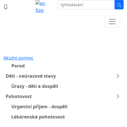
387 87 11 11
Informace k částečné uzavírce ul. B.
Němcové
Akutní pomoc
Porod
Děti - neúrazové stavy
Úrazy - děti a dospělí
Pohotovost
Urgentní příjem - dospělí
Lékárenská pohotovost