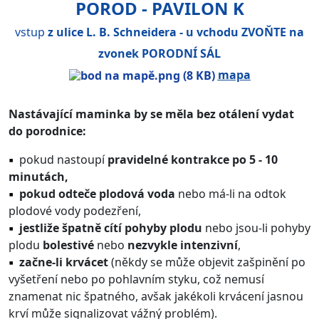
POROD - PAVILON K
vstup
z ulice L. B. Schneidera - u vchodu ZVOŇTE na
zvonek PORODNÍ SÁL
mapa
Nastávající maminka by se měla bez otálení vydat
do porodnice:
▪︎
pokud nastoupí
pravidelné kontrakce po 5 - 10
minutách,
▪︎
pokud odteče plodová voda
nebo má-li na odtok
plodové vody podezření,
▪︎
jestliže špatně cítí pohyby plodu
nebo jsou-li pohyby
plodu
bolestivé
nebo
nezvykle intenzivní
,
▪︎
začne-li krvácet
(někdy se může objevit zašpinění po
vyšetření nebo po pohlavním styku, což nemusí
znamenat nic špatného, avšak jakékoli krvácení jasnou
krví může signalizovat vážný problém).