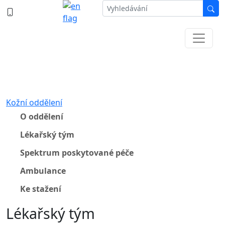
387 87 11 11
Informace k částečné uzavírce ul. B.
Němcové
Kožní oddělení
O oddělení
Lékařský tým
Spektrum poskytované péče
Ambulance
Ke stažení
Lékařský tým