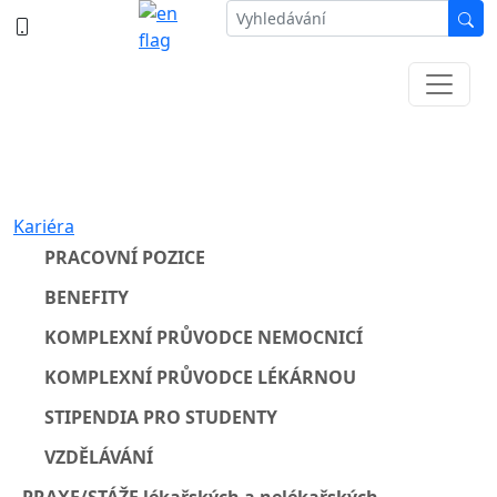
387 87 11 11
Informace k částečné uzavírce ul. B.
Němcové
Kariéra
PRACOVNÍ POZICE
BENEFITY
KOMPLEXNÍ PRŮVODCE NEMOCNICÍ
KOMPLEXNÍ PRŮVODCE LÉKÁRNOU
STIPENDIA PRO STUDENTY
VZDĚLÁVÁNÍ