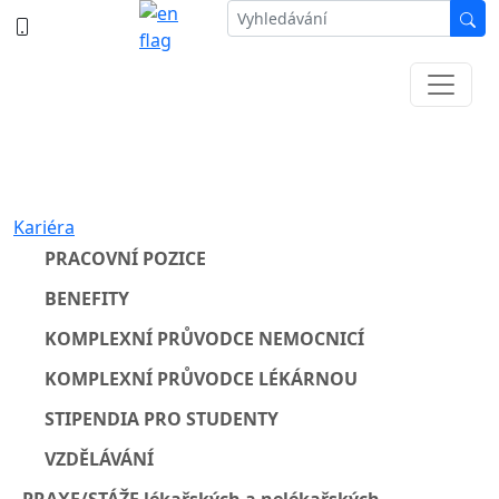
387 87 11 11
Informace k částečné uzavírce ul. B.
Němcové
Kariéra
PRACOVNÍ POZICE
BENEFITY
KOMPLEXNÍ PRŮVODCE NEMOCNICÍ
KOMPLEXNÍ PRŮVODCE LÉKÁRNOU
STIPENDIA PRO STUDENTY
VZDĚLÁVÁNÍ