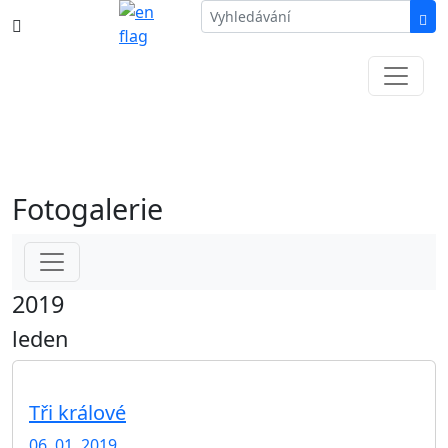
387 87 11 11
Informace k částečné uzavírce ul. B.
Němcové
Fotogalerie
2019
leden
Tři králové
06. 01. 2019