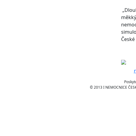
„Dlou
měkkýc
nemocn
simulo
České 
Poskyt
© 2013 I NEMOCNICE ČESKÉ 