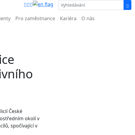
nemocnice.
ienty
Pro zaměstnance
Kariéra
O nás
ice
ivního
icií České
ostředním okolí v
ílů, spočívající v