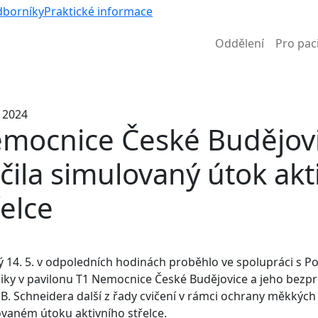
Víc než 
dborníky
Praktické informace
Oddělení
Pro pac
Informace k částečné uzavírce ul. B. Němcové
. 2024
mocnice České Budějov
ičila simulovaný útok akt
řelce
ý 14. 5. v odpoledních hodinách proběhlo ve spolupráci s Pol
iky v pavilonu T1 Nemocnice České Budějovice a jeho bezpr
L. B. Schneidera další z řady cvičení v rámci ochrany měkkých c
vaném útoku aktivního střelce.