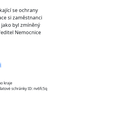
ající se ochrany
mace si zaměstnanci
 jako byl zmíněný
 ředitel Nemocnice
o kraje
atové schránky ID: nv6fc5q