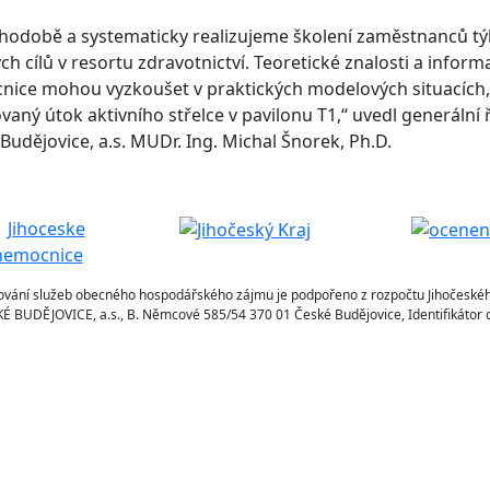
hodobě a systematicky realizujeme školení zaměstnanců týk
h cílů v resortu zdravotnictví. Teoretické znalosti a infor
ice mohou vyzkoušet v praktických modelových situacích,
vaný útok aktivního střelce v pavilonu T1,“ uvedl generální
Budějovice, a.s. MUDr. Ing. Michal Šnorek, Ph.D.
ování služeb obecného hospodářského zájmu je podpořeno z rozpočtu Jihočeskéh
BUDĚJOVICE, a.s., B. Němcové 585/54 370 01 České Budějovice, Identifikátor d