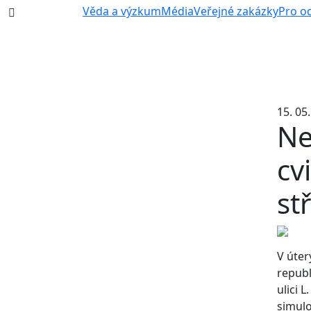
387 87 11 11
Věda a výzkum
Média
Veřejné zakázky
Pro o
15. 05
Ne
cv
st
V úter
republ
ulici 
simulo