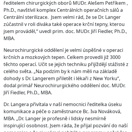
ředitelem chirurgických oborů MUDr. Alešem Petříkem ,
Ph.D., navštívil komplex Centrálních operačních sálů a
Centrální sterilizace.
Jsem velmi rád, že se Dr. Langer
zúčastnil v roli diváka také operace krční tepny, kterou
jsem prováděl,“ uvedl prim. doc. MUDr. Jiří Fiedler, Ph.D.,
MBA.
Neurochirurgické oddělení je velmi úspěšné v operaci
krčních a mozkových tepen. Celkem provedli již 3000
těchto operací. Učit se jejich techniku přijíždějí stážisté z
celého světa. „Na podzim by k nám měli na základě
dohody s Dr. Langerem přiletět i lékaři z New Yorku“,
dodal primář Neurochirurgického oddělení doc. MUDr.
Jiří Fiedler, Ph.D., MBA.
Dr. Langera přivítala v naší nemocnici ředitelka úseku
komunikace a péče o zaměstnance Bc. Iva Nováková,
MBA. „Dr. Langer je profesně i lidsky nesmírně
inspirující osobnost. Jsem ráda, že přijal pozvání do naší