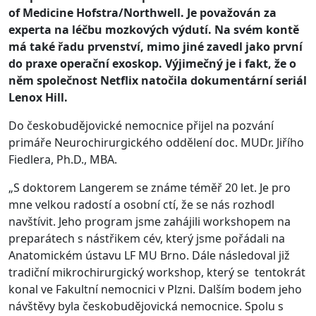
of Medicine Hofstra/Northwell. Je považován za
experta na léčbu mozkových výdutí. Na svém kontě
má také řadu prvenství, mimo jiné zavedl jako první
do praxe operační exoskop. Výjimečný je i fakt, že o
něm společnost Netflix natočila dokumentární seriál
Lenox Hill.
Do českobudějovické nemocnice přijel na pozvání
primáře Neurochirurgického oddělení doc. MUDr. Jiřího
Fiedlera, Ph.D., MBA.
„S doktorem Langerem se známe téměř 20 let. Je pro
mne velkou radostí a osobní ctí, že se nás rozhodl
navštívit. Jeho program jsme zahájili workshopem na
preparátech s nástřikem cév, který jsme pořádali na
Anatomickém ústavu LF MU Brno. Dále následoval již
tradiční mikrochirurgický workshop, který se
tentokrát
konal ve Fakultní nemocnici v Plzni. Dalším bodem jeho
návštěvy byla českobudějovická nemocnice. Spolu s