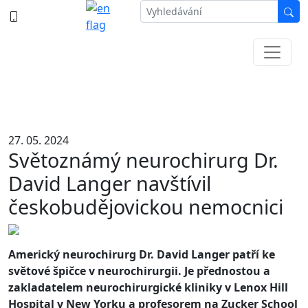
387 87 11 11
Informace k částečné uzavírce ul. B.
Němcové
27. 05. 2024
Světoznámý neurochirurg Dr.
David Langer navštívil
českobudějovickou nemocnici
Americký neurochirurg Dr. David Langer patří ke
světové špičce v neurochirurgii. Je přednostou a
zakladatelem neurochirurgické kliniky v Lenox Hill
Hospital v New Yorku a profesorem na Zucker School